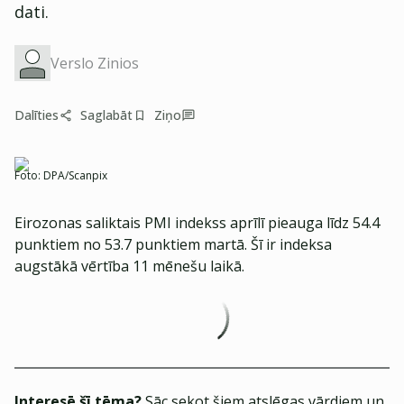
dati.
Verslo Zinios
Dalīties
Saglabāt
Ziņo
Foto:
DPA/Scanpix
Eirozonas saliktais PMI indekss aprīlī pieauga līdz 54.4
punktiem no 53.7 punktiem martā. Šī ir indeksa
augstākā vērtība 11 mēnešu laikā.
Interesē šī tēma?
Sāc sekot šiem atslēgas vārdiem un