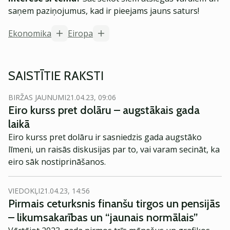
saņem paziņojumus, kad ir pieejams jauns saturs!
Ekonomika
Eiropa
SAISTĪTIE RAKSTI
BIRŽAS JAUNUMI
21.04.23, 09:06
Eiro kurss pret dolāru – augstākais gada
laikā
Eiro kurss pret dolāru ir sasniedzis gada augstāko
līmeni, un raisās diskusijas par to, vai varam secināt, ka
eiro sāk nostiprināšanos.
VIEDOKĻI
21.04.23, 14:56
Pirmais ceturksnis finanšu tirgos un pensijās
– likumsakarības un “jaunais normālais”