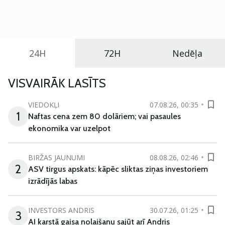
praktisku un tehnoloģiski modernu automobili
ikdienas vajadzībām.
24H
72H
Nedēļa
VISVAIRĀK LASĪTS
VIEDOKĻI
07.08.26, 00:35
1
Naftas cena zem 80 dolāriem; vai pasaules
ekonomika var uzelpot
BIRŽAS JAUNUMI
08.08.26, 02:46
2
ASV tirgus apskats: kāpēc sliktas ziņas investoriem
izrādījās labas
INVESTORS ANDRIS
30.07.26, 01:25
3
AI karstā gaisa nolaišanu sajūt arī Andris