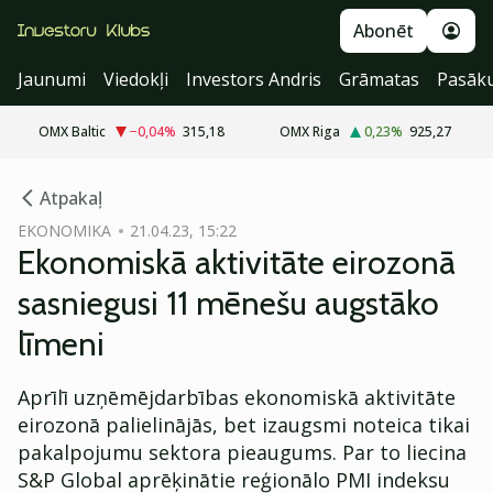
Abonēt
Jaunumi
Viedokļi
Investors Andris
Grāmatas
Pasāk
OMX Baltic
−0,04
%
315,18
OMX Riga
0,23
%
925,27
cebook
Atpakaļ
Twitter)
EKONOMIKA
21.04.23, 15:22
Ekonomiskā aktivitāte eirozonā
kedIn
sasniegusi 11 mēnešu augstāko
ail
līmeni
k
Aprīlī uzņēmējdarbības ekonomiskā aktivitāte
eirozonā palielinājās, bet izaugsmi noteica tikai
pakalpojumu sektora pieaugums. Par to liecina
S&P Global aprēķinātie reģionālo PMI indeksu