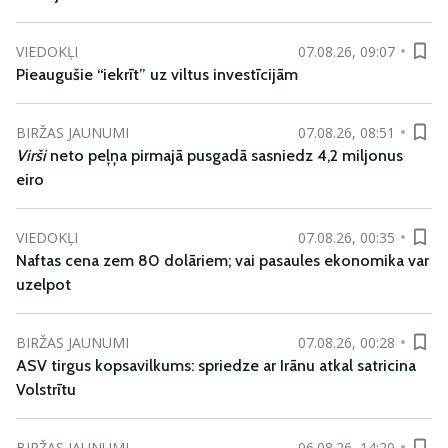
VIEDOKĻI
07.08.26, 09:07
Pieaugušie “iekrīt” uz viltus investīcijām
BIRŽAS JAUNUMI
07.08.26, 08:51
Virši
neto peļņa pirmajā pusgadā sasniedz 4,2 miljonus
eiro
VIEDOKĻI
07.08.26, 00:35
Naftas cena zem 80 dolāriem; vai pasaules ekonomika var
uzelpot
BIRŽAS JAUNUMI
07.08.26, 00:28
ASV tirgus kopsavilkums: spriedze ar Irānu atkal satricina
Volstrītu
BIRŽAS JAUNUMI
06.08.26, 14:20