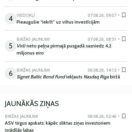
VIEDOKĻI
07.08.26, 09:07
4
Pieaugušie “iekrīt” uz viltus investīcijām
BIRŽAS JAUNUMI
07.08.26, 08:51
5
Virši
neto peļņa pirmajā pusgadā sasniedz 4,2
miljonus eiro
BIRŽAS JAUNUMI
06.08.26, 14:13
6
Signet Baltic Bond Fund
iekļauts
Nasdaq Riga
biržā
JAUNĀKĀS ZIŅAS
BIRŽAS JAUNUMI
08.08.26, 02:46
ASV tirgus apskats: kāpēc sliktas ziņas investoriem
izrādījās labas