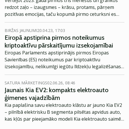
Vērtējot 2023. gada pirmos trīs mēnešus un grafikos
redzot zaļo – izaugsmes – krāsu, protams, pārņem
pozitīvas emocijas, taču kopumā pirmo ceturksni es
gribētu dēvēt nevis par izaugsmes, bet drīzāk
likumsakarīgu “normalizēšanās” laiku. Jāsaka gan, ka
BIRŽAS JAUNUMI
20.04.23, 17:03
pirmais ceturksnis nav bijis rāms brauciens augšup.
Eiropā apstiprina pirmos noteikumus
Šajos trīs mēnešos finanšu tirgos novērojām gan
kriptoaktīvu pārskaitījumu izsekojamībai
kāpumus, gan kritumus, turklāt, ne reizi vien. Plašāk
Eiropas Parlaments apstiprinājis pirmos Eiropas
analizē Jānis Rozenfelds, SEB Investment Management
Savienības (ES) noteikumus par kriptoaktīvu
valdes priekšsēdētājs.
izsekojamību, nelikumīgi iegūtu līdzekļu legalizēšanas
novēršanu, kā arī kopīgus uzraudzības un klientu
aizsardzības noteikumus, informē preses dienests.
SATURA MĀRKETINGS
02.06.26, 08:46
Jaunais Kia EV2: kompakts elektroauto
ģimenes vajadzībām
Kia paplašina savu elektroauto klāstu ar jauno Kia EV2
– pilnībā elektrisku B segmenta pilsētas apvidus auto,
kas kļūs par pieejamāko modeli Kia elektroauto saimē
Eiropā. Modelis izstrādāts ar mērķi piedāvāt ģimenēm