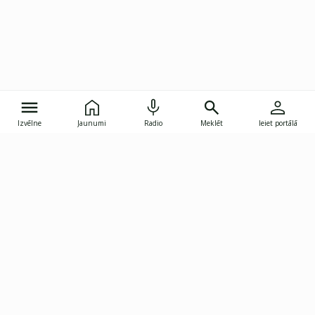
Izvēlne
Jaunumi
Radio
Meklēt
Ieiet portālā
Gunāra Astras iela 8B, Rīga, LV-1082
janis.skupelis@investoruklubs.lv
Abonē
Abonē jaunumus
Reklāma