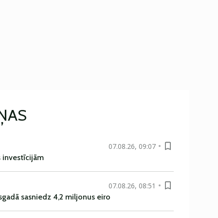
IŅAS
07.08.26, 09:07
s investīcijām
07.08.26, 08:51
sgadā sasniedz 4,2 miljonus eiro