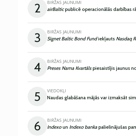
BIRŽAS JAUNUMI
2
airBaltic
publicē operacionālās darbības rā
BIRŽAS JAUNUMI
3
Signet Baltic Bond Fund
iekļauts
Nasdaq R
BIRŽAS JAUNUMI
4
Preses Nama Kvartāls
piesaistījis jaunus 
VIEDOKĻI
5
Naudas glabāšana mājās var izmaksāt sim
BIRŽAS JAUNUMI
6
Indexo
un
Indexo banka
palielinājušas pa