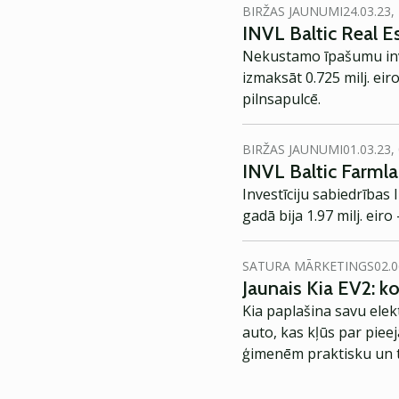
BIRŽAS JAUNUMI
24.03.23,
INVL Baltic Real E
Nekustamo īpašumu inve
izmaksāt 0.725 milj. eir
pilnsapulcē.
BIRŽAS JAUNUMI
01.03.23,
INVL Baltic Farml
Investīciju sabiedrības
gadā bija 1.97 milj. eir
SATURA MĀRKETINGS
02.0
Jaunais Kia EV2: 
Kia paplašina savu elek
auto, kas kļūs par piee
ģimenēm praktisku un t