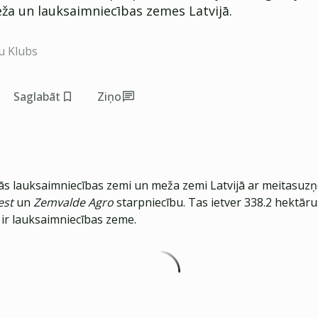
ža un lauksaimniecības zemes Latvijā.
u Klubs
Saglabāt
Ziņo
ās lauksaimniecības zemi un meža zemi Latvijā ar meitasu
est
un
Zemvalde Agro
starpniecību. Tas ietver 338.2 hektār
 ir lauksaimniecības zeme.