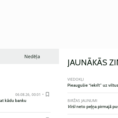
Nedēļa
JAUNĀKĀS Z
VIEDOKĻI
Pieaugušie “iekrīt” uz viltu
06.08.26, 00:01
BIRŽAS JAUNUMI
pat kādu banku
Virši
neto peļņa pirmajā pu