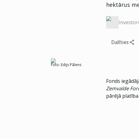
hektārus me
Investor
Dalīties
Foto:
Edijs Pālens
Fonds iegādāj
Zemvalde For
pārējā platība