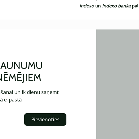
Indexo
un
Indexo banka
pal
 JAUNUMU
ŅĒMĒJIEM
šanai un ik dienu saņemt
ā e-pastā.
Pievienoties