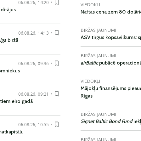
06.08.26, 14:20
VIEDOKĻI
dītājus
Naftas cena zem 80 dolāri
BIRŽAS JAUNUMI
06.08.26, 14:13
ASV tirgus kopsavilkums: spr
iga
biržā
BIRŽAS JAUNUMI
airBaltic
publicē operacionāl
06.08.26, 09:36
nomniekus
VIEDOKĻI
Mājokļu finansējums pieaudz
06.08.26, 09:21
Rīgas
tiem eiro gadā
BIRŽAS JAUNUMI
Signet Baltic Bond Fund
iek
06.08.26, 10:55
matkapitālu
BIRŽAS JAUNUMI