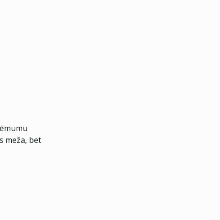
zņēmumu
us meža, bet