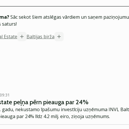
ēma?
Sāc sekot šiem atslēgas vārdiem un saņem paziņojumus
 saturs!
al Estate
Baltijas birža
 09:31
state peļņa pērn pieauga par 24%
21. gadu, nekustamo īpašumu investīciju uzņēmuma INVL Balti
pieauga par 24% līdz 4.2 milj. eiro, ziņoja uzņēmums.