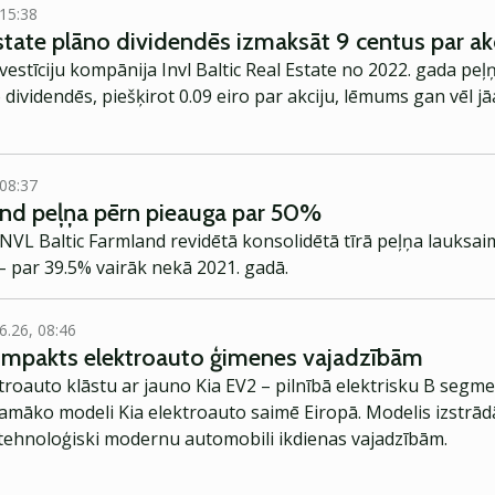
 15:38
state plāno dividendēs izmaksāt 9 centus par ak
stīciju kompānija Invl Baltic Real Estate no 2022. gada pe
o dividendēs, piešķirot 0.09 eiro par akciju, lēmums gan vēl 
 08:37
and peļņa pērn pieauga par 50%
 INVL Baltic Farmland revidētā konsolidētā tīrā peļņa lauksa
o – par 39.5% vairāk nekā 2021. gadā.
6.26, 08:46
kompakts elektroauto ģimenes vajadzībām
troauto klāstu ar jauno Kia EV2 – pilnībā elektrisku B segme
jamāko modeli Kia elektroauto saimē Eiropā. Modelis izstrād
ehnoloģiski modernu automobili ikdienas vajadzībām.