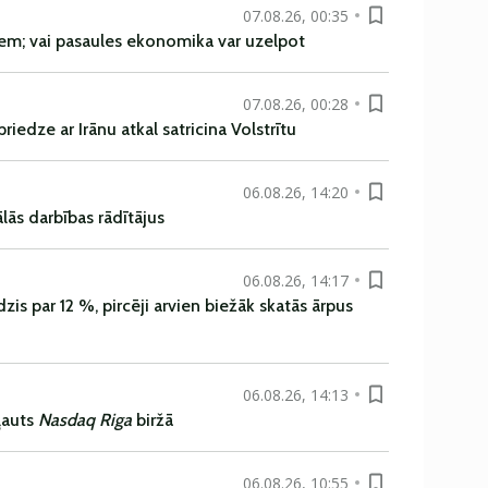
07.08.26, 00:35
em; vai pasaules ekonomika var uzelpot
07.08.26, 00:28
iedze ar Irānu atkal satricina Volstrītu
06.08.26, 14:20
ās darbības rādītājus
06.08.26, 14:17
is par 12 %, pircēji arvien biežāk skatās ārpus
06.08.26, 14:13
ļauts
Nasdaq Riga
biržā
06.08.26, 10:55