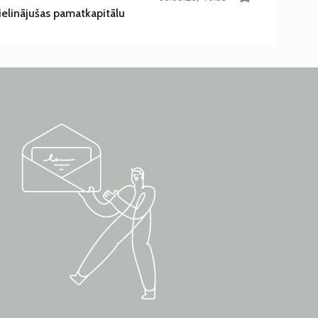
ielinājušas pamatkapitālu