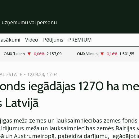
Pasākumi
Video
Pētījums
PREMIUM
OMX Tallinn
−0,06
%
2 157,09
OMX Vilnius
−0,16
%
1 501,55
EAL ESTATE
12.04.23, 17:04
fonds iegādājas 1270 ha m
 Latvijā
jīgas meža zemes un lauksaimniecības zemes fonds II
uldījumus meža un lauksaimniecības zemēs Baltijas v
pā un Austrumeiropā, pabeidza darījumu, iegādājoti