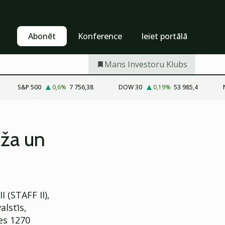
Pašapkalpošanās
Abonēt
Abonēt
Konference
Ieiet portālā
Mans Investoru Klubs
S&P 500
0,6
%
7 756,38
DOW 30
0,19
%
53 985,4
eža un
 (STAFF II),
alstīs,
es 1270