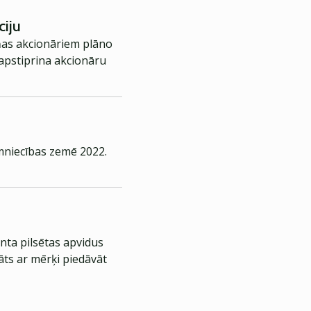
ciju
ļņas akcionāriem plāno
jāapstiprina akcionāru
imniecības zemē 2022.
nta pilsētas apvidus
āts ar mērķi piedāvāt