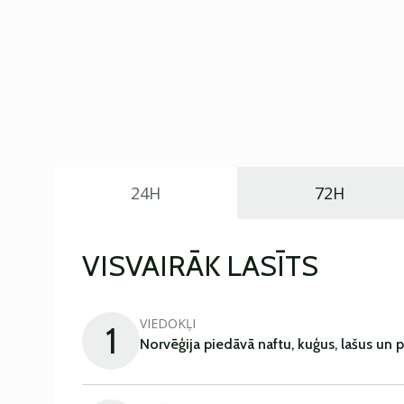
24H
72H
VISVAIRĀK LASĪTS
VIEDOKĻI
1
Norvēģija piedāvā naftu, kuģus, lašus un 