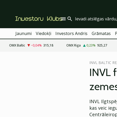
Jaunumi
Viedokļi
Investors Andris
Grāmatas
OMX Baltic
−0,04
%
315,18
OMX Riga
0,23
%
925,27
cebook
INVL BALTIC R
Twitter)
INVL 
kedIn
zemes
ail
k
INVL Ilgtspē
kas veic ieg
Centrāleiro