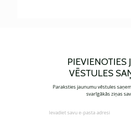
PIEVIENOTIES
VĒSTULES SA
Paraksties jaunumu vēstules saņem
svarīgākās ziņas sav