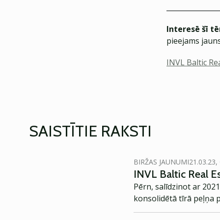
Interesē šī t
pieejams jauns
INVL Baltic Re
SAISTĪTIE RAKSTI
BIRŽAS JAUNUMI
21.03.23,
INVL Baltic Real E
Pērn, salīdzinot ar 20
konsolidētā tīrā peļņa 