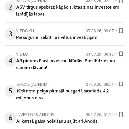
BIRŽAS JAUNUMI
08.08.26, 02:46
2
ASV tirgus apskats: kāpēc sliktas ziņas investoriem
izrādījās labas
VIEDOKĻI
07.08.26, 09:07
3
Pieaugušie “iekrīt” uz viltus investīcijām
VIDEO
31.07.26, 08:15
4
Arī
pieredzējuši
investori
kļūdā
s
.
Pieslēdzies un
saņem
dāvanu
!
BIRŽAS JAUNUMI
07.08.26, 08:51
5
Virši
neto peļņa pirmajā pusgadā sasniedz 4,2
miljonus eiro
INVESTORS ANDRIS
30.07.26, 01:25
6
AI karstā gaisa nolaišanu sajūt arī Andris