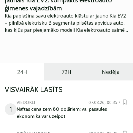
Jaunais Kia EV2: kompakts elektroauto
ģimenes vajadzībām
Kia paplašina savu elektroauto klāstu ar jauno Kia EV2
– pilnībā elektrisku B segmenta pilsētas apvidus auto,
kas kļūs par pieejamāko modeli Kia elektroauto saimē
Eiropā. Modelis izstrādāts ar mērķi piedāvāt ģimenēm
praktisku un tehnoloģiski modernu automobili
ikdienas vajadzībām.
24H
72H
Nedēļa
VISVAIRĀK LASĪTS
VIEDOKĻI
07.08.26, 00:35
1
Naftas cena zem 80 dolāriem; vai pasaules
ekonomika var uzelpot