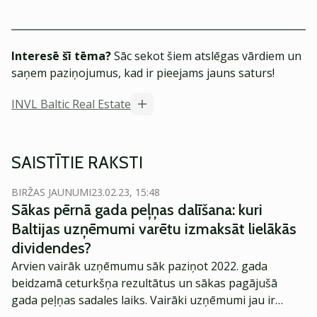
Interesē šī tēma?
Sāc sekot šiem atslēgas vārdiem un
saņem paziņojumus, kad ir pieejams jauns saturs!
INVL Baltic Real Estate
SAISTĪTIE RAKSTI
BIRŽAS JAUNUMI
23.02.23, 15:48
Sākas pērnā gada peļņas dalīšana: kuri
Baltijas uzņēmumi varētu izmaksāt lielākās
dividendes?
Arvien vairāk uzņēmumu sāk paziņot 2022. gada
beidzamā ceturkšņa rezultātus un sākas pagājušā
gada peļņas sadales laiks. Vairāki uzņēmumi jau ir