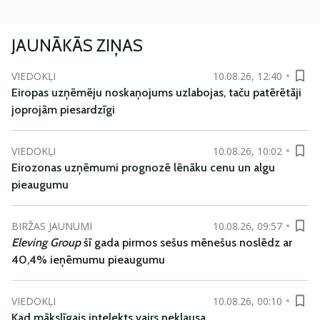
JAUNĀKĀS ZIŅAS
VIEDOKĻI
10.08.26, 12:40
Eiropas uzņēmēju noskaņojums uzlabojas, taču patērētāji
joprojām piesardzīgi
VIEDOKĻI
10.08.26, 10:02
Eirozonas uzņēmumi prognozē lēnāku cenu un algu
pieaugumu
BIRŽAS JAUNUMI
10.08.26, 09:57
Eleving Group
šī gada pirmos sešus mēnešus noslēdz ar
40,4% ieņēmumu pieaugumu
VIEDOKĻI
10.08.26, 00:10
Kad mākslīgais intelekts vairs neklausa