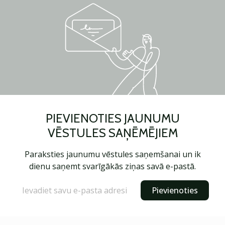
PIEVIENOTIES JAUNUMU
VĒSTULES SAŅĒMĒJIEM
Paraksties jaunumu vēstules saņemšanai un ik
dienu saņemt svarīgākās ziņas savā e-pastā.
Pievienoties