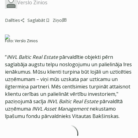
Verslo Zinios
Dalīties
Saglabāt
Ziņo
Foto:
Verslo Zinios
“
INVL Baltic Real Estate
pārvaldītie objekti pērn
saglabāja augstu telpu noslogojumu un palielināja īres
ienākumus. Mūsu klienti turpina būt lojāli un uzticēties
uzņēmumam – viņi mūs uzskata par uzticamu un
ilgtermiņa partneri. Mēs centīsimies turpināt attaisnot
klientu cerības un palielināt vērtību investoriem,"
paziņojumā sacīja
INVL Baltic Real Estate
pārvaldītā
uzņēmuma
INVL Asset Management
nekustamo
īpašumu fondu pārvaldnieks Vitautas Bakšinskas.