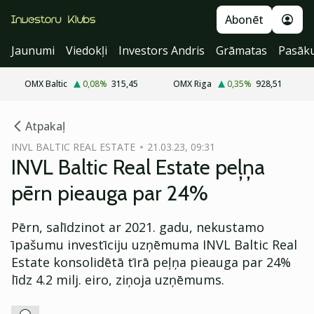
Abonēt
Jaunumi
Viedokļi
Investors Andris
Grāmatas
Pasāk
OMX Baltic
0,08
%
315,45
OMX Riga
0,35
%
928,51
cebook
Atpakaļ
Twitter)
INVL BALTIC REAL ESTATE
21.03.23, 09:31
INVL Baltic Real Estate peļņa
kedIn
pērn pieauga par 24%
ail
Pērn, salīdzinot ar 2021. gadu, nekustamo
k
īpašumu investīciju uzņēmuma INVL Baltic Real
Estate konsolidētā tīrā peļņa pieauga par 24%
līdz 4.2 milj. eiro, ziņoja uzņēmums.