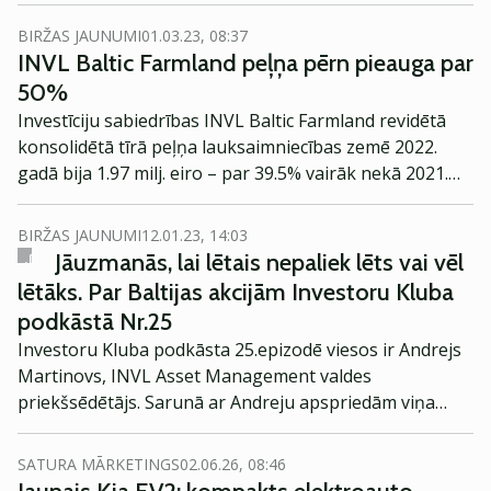
paziņojuši savus dividenžu plānus, taču par daudziem
vēl saglabājas intriga. Kādas ir analītiķu prognozes par
BIRŽAS JAUNUMI
01.03.23, 08:37
dāsnākajiem dividenžu izmaksātājiem Baltijā un arī
INVL Baltic Farmland peļņa pērn pieauga par
mūsu Latvijā?
50%
Investīciju sabiedrības INVL Baltic Farmland revidētā
konsolidētā tīrā peļņa lauksaimniecības zemē 2022.
gadā bija 1.97 milj. eiro – par 39.5% vairāk nekā 2021.
gadā.
BIRŽAS JAUNUMI
12.01.23, 14:03
Jāuzmanās, lai lētais nepaliek lēts vai vēl
lētāks. Par Baltijas akcijām Investoru Kluba
podkāstā Nr.25
Investoru Kluba podkāsta 25.epizodē viesos ir Andrejs
Martinovs, INVL Asset Management valdes
priekšsēdētājs. Sarunā ar Andreju apspriedām viņa
investīciju pieredzi un runājām par akcijām Baltijas
biržās.
SATURA MĀRKETINGS
02.06.26, 08:46