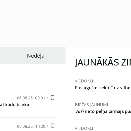
Nedēļa
JAUNĀKĀS Z
VIEDOKĻI
Pieaugušie “iekrīt” uz viltu
06.08.26, 00:01
BIRŽAS JAUNUMI
pat kādu banku
Virši
neto peļņa pirmajā pu
06.08.26, 14:20
VIEDOKĻI