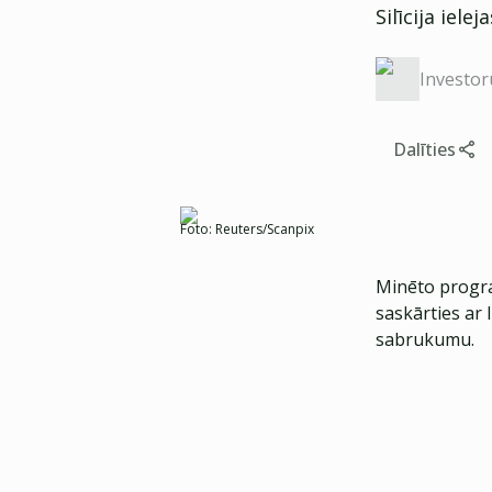
Silīcija iel
Investor
Dalīties
Foto:
Reuters/Scanpix
Minēto progra
saskārties ar 
sabrukumu.