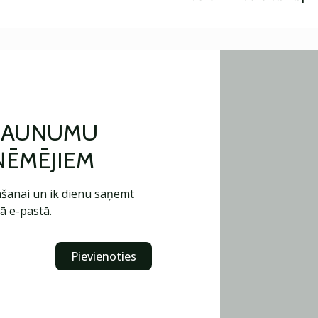
 JAUNUMU
ŅĒMĒJIEM
šanai un ik dienu saņemt
ā e-pastā.
Pievienoties