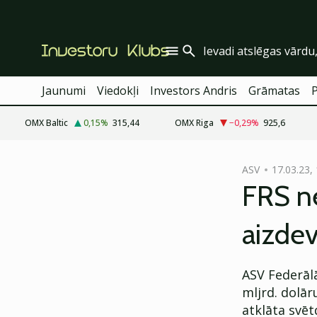
Jaunumi
Viedokļi
Investors Andris
Grāmatas
OMX Baltic
0,15
%
315,44
OMX Riga
−0,29
%
925,6
cebook
ASV
17.03.23,
Twitter)
FRS ne
kedIn
aizdev
ail
k
ASV Federālā
mljrd. dolā
atklāta svēt