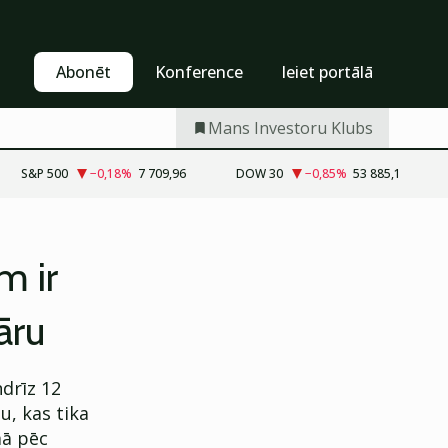
Pašapkalpošanās
Abonēt
Abonēt
Konference
Ieiet portālā
Mans Investoru Klubs
S&P 500
−0,18
%
7 709,96
DOW 30
−0,85
%
53 885,1
m ir
āru
drīz 12
, kas tika
mā pēc