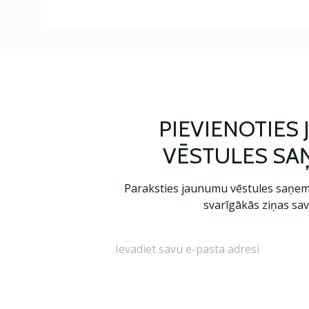
PIEVIENOTIES
VĒSTULES SA
Paraksties jaunumu vēstules saņem
svarīgākās ziņas sav