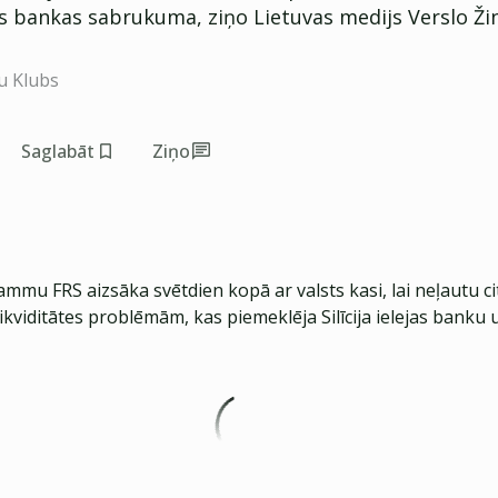
ejas bankas sabrukuma, ziņo Lietuvas medijs Verslo Žin
u Klubs
Saglabāt
Ziņo
mmu FRS aizsāka svētdien kopā ar valsts kasi, lai neļautu 
likviditātes problēmām, kas piemeklēja Silīcija ielejas banku u