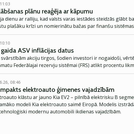
 11:03
lābšanas plānu reaģēja ar kāpumu
ja dienu ar ralliju, kad valsts varas iestādes steidzās glābt ba
rstu plašāku krīzi un nomierinātu bažas par finanšu sistēmas
 10:10
 gaida ASV inflācijas datus
svārstībām akciju tirgos, šodien investori ir nogaidoši, vērt
pamatu Federālajai rezervju sistēmai (FRS) atlikt procentu li
6.26, 08:46
kompakts elektroauto ģimenes vajadzībām
troauto klāstu ar jauno Kia EV2 – pilnībā elektrisku B segme
jamāko modeli Kia elektroauto saimē Eiropā. Modelis izstrād
ehnoloģiski modernu automobili ikdienas vajadzībām.