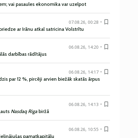
em; vai pasaules ekonomika var uzelpot
07.08.26, 00:28
iedze ar Irānu atkal satricina Volstrītu
06.08.26, 14:20
ās darbības rādītājus
06.08.26, 14:17
is par 12 %, pircēji arvien biežāk skatās ārpus
06.08.26, 14:13
ļauts
Nasdaq Riga
biržā
06.08.26, 10:55
ielinājušas pamatkapitālu