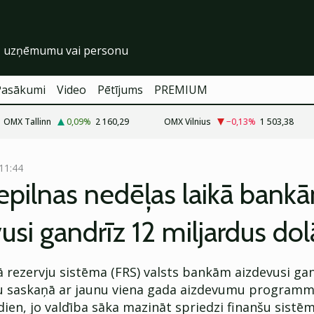
Pasākumi
Video
Pētījums
PREMIUM
OMX Tallinn
0,09
%
2 160,29
OMX Vilnius
−0,13
%
1 503,38
 11:44
pilnas nedēļas laikā bankā
usi gandrīz 12 miljardus dol
 rezervju sistēma (FRS) valsts bankām aizdevusi gan
ru saskaņā ar jaunu viena gada aizdevumu programmu
dien, jo valdība sāka mazināt spriedzi finanšu sistē