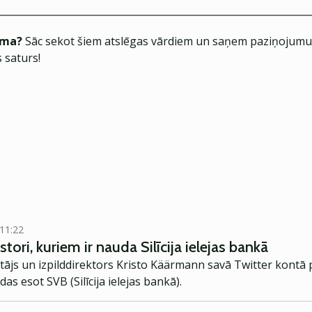
ēma?
Sāc sekot šiem atslēgas vārdiem un saņem paziņojumus
 saturs!
 11:22
estori, kuriem ir nauda Silīcija ielejas bankā
s un izpilddirektors Kristo Käärmann savā Twitter kontā pa
 esot SVB (Silīcija ielejas bankā).