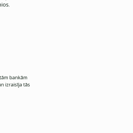
ios.
citām bankām
n izraisīja tās