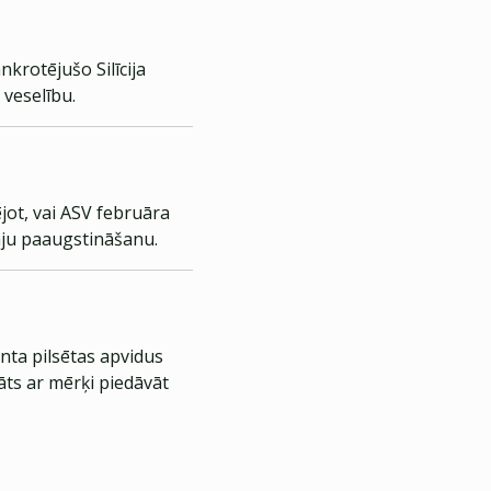
nkrotējušo Silīcija
 veselību.
ējot, vai ASV februāra
kmju paaugstināšanu.
nta pilsētas apvidus
āts ar mērķi piedāvāt