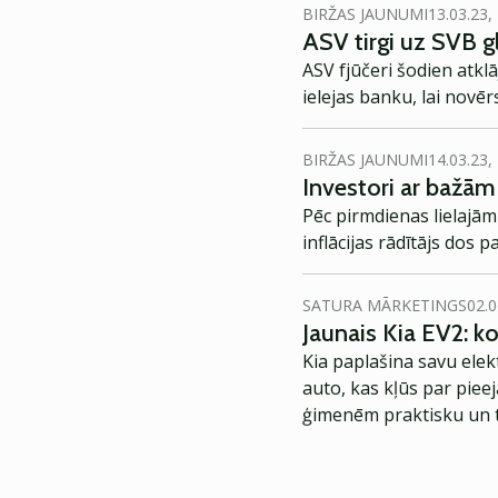
BIRŽAS JAUNUMI
13.03.23,
ASV tirgi uz SVB g
ASV fjūčeri šodien atklā
ielejas banku, lai novē
BIRŽAS JAUNUMI
14.03.23,
Investori ar bažām
Pēc pirmdienas lielajām 
inflācijas rādītājs dos 
SATURA MĀRKETINGS
02.0
Jaunais Kia EV2: 
Kia paplašina savu elek
auto, kas kļūs par piee
ģimenēm praktisku un t