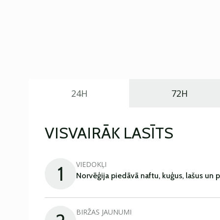
24H
72H
VISVAIRĀK LASĪTS
VIEDOKĻI
1
Norvēģija piedāvā naftu, kuģus, lašus un 
BIRŽAS JAUNUMI