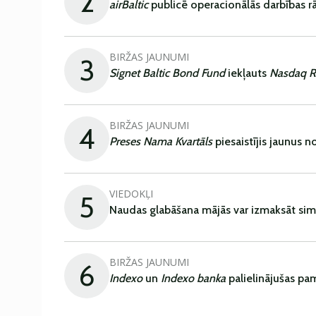
2
airBaltic
publicē operacionālās darbības rā
BIRŽAS JAUNUMI
3
Signet Baltic Bond Fund
iekļauts
Nasdaq R
BIRŽAS JAUNUMI
4
Preses Nama Kvartāls
piesaistījis jaunus 
VIEDOKĻI
5
Naudas glabāšana mājās var izmaksāt sim
BIRŽAS JAUNUMI
6
Indexo
un
Indexo banka
palielinājušas pa