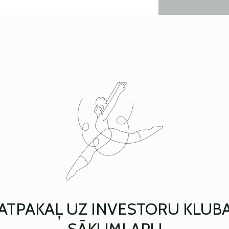
ATPAKAĻ UZ INVESTORU KLUB
SĀKUMLAPU