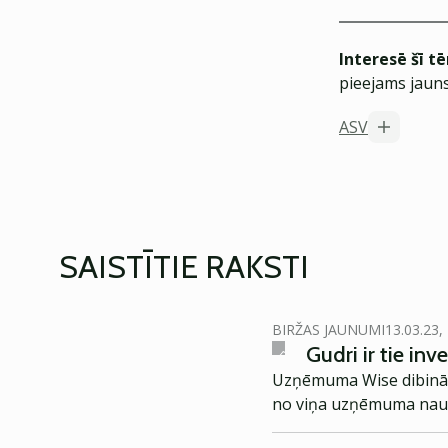
Interesē šī t
pieejams jauns
ASV
SAISTĪTIE RAKSTI
BIRŽAS JAUNUMI
13.03.23,
Gudri ir tie inv
Uzņēmuma Wise dibinātāj
no viņa uzņēmuma naudas