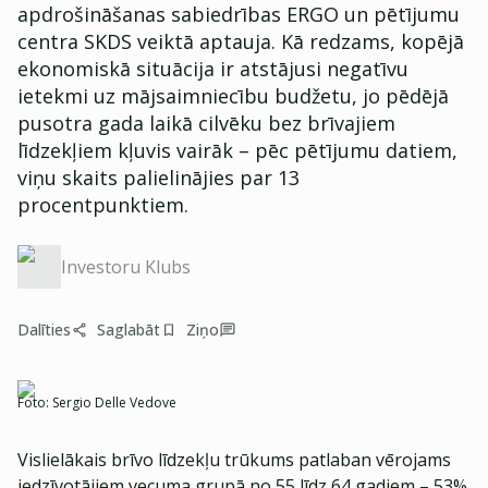
apdrošināšanas sabiedrības ERGO un pētījumu
centra SKDS veiktā aptauja. Kā redzams, kopējā
ekonomiskā situācija ir atstājusi negatīvu
ietekmi uz mājsaimniecību budžetu, jo pēdējā
pusotra gada laikā cilvēku bez brīvajiem
līdzekļiem kļuvis vairāk – pēc pētījumu datiem,
viņu skaits palielinājies par 13
procentpunktiem.
Investoru Klubs
Dalīties
Saglabāt
Ziņo
Foto:
Sergio Delle Vedove
Vislielākais brīvo līdzekļu trūkums patlaban vērojams
iedzīvotājiem vecuma grupā no 55 līdz 64 gadiem – 53%