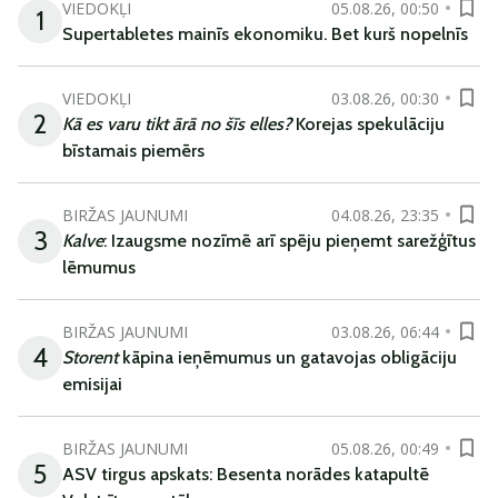
VIEDOKĻI
05.08.26, 00:50
1
Supertabletes mainīs ekonomiku. Bet kurš nopelnīs
VIEDOKĻI
03.08.26, 00:30
2
Kā es varu tikt ārā no šīs elles?
Korejas spekulāciju
bīstamais piemērs
BIRŽAS JAUNUMI
04.08.26, 23:35
3
Kalve
: Izaugsme nozīmē arī spēju pieņemt sarežģītus
lēmumus
BIRŽAS JAUNUMI
03.08.26, 06:44
4
Storent
kāpina ieņēmumus un gatavojas obligāciju
emisijai
BIRŽAS JAUNUMI
05.08.26, 00:49
5
ASV tirgus apskats: Besenta norādes katapultē