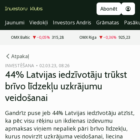
Abonēt
Jaunumi
Viedokļi
Investors Andris
Grāmatas
Pasāk
OMX Baltic
−0,05
%
315,28
OMX Riga
−0,36
%
925,23
cebook
Atpakaļ
Twitter)
INVESTĒŠANA
02.03.23, 08:26
44% Latvijas iedzīvotāju trūkst
kedIn
brīvo līdzekļu uzkrājumu
ail
veidošanai
k
Gandrīz puse jeb 44% Latvijas iedzīvotāju atzīst,
ka pēc visu rēķinu un ikdienas izdevumu
apmaksas viņiem nepaliek pāri brīvo līdzekļu,
kurus novirzīt uzkrājuma veidošanai, liecina