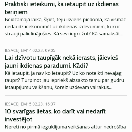
Praktiski ieteikumi, kā ietaupīt uz ikdienas
tēriņiem
Beidzamajā laikā, šķiet, teju ikviens piedomā, kā vismaz
nedaudz ieekonomēt uz ikdienas izdevumiem, kuri ir
strauji palielinājušies. Kā sevi iegrožot? Kā samaksāt
mazāk par apkuri vai pārtiku? Kā veidot uzkrājumus
laikā, kad brīvo līdzekļu nav?
IESĀCĒJIEM
14.02.23, 09:05
Lai dzīvotu taupīgāk nekā ierasts, jāievieš
jauni ikdienas paradumi. Kādi?
Kā ietaupīt, ja nav ko ietaupīt? Uz ko noteikti nevajag
taupīt? Turpinot jau iepriekš aizsākto tēmu par gudru
ietaupījumu veikšanu, šoreiz uzdevām vairākus
jautājumus par šo tēmu Aijai Brikšei - Latvijas Bankas
Finanšu pratības daļas vadītājai.
IESĀCĒJIEM
15.02.23, 16:37
10 svarīgas lietas, ko darīt vai nedarīt
investējot
Nereti no pirmā ieguldījuma veikšanas attur nedrošība