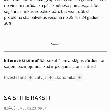
no viņiem norāda, ka pēc ikmēneša pamatvajadzību
segšanas nekas nepaliek pāri, bet vismazāk šī
problēma skar cilvēkus vecumā no 25 līdz 34 gadiem –
30%.
Interesē šī tēma?
Sāc sekot šiem atslēgas vārdiem un
saņem paziņojumus, kad ir pieejams jauns saturs!
Investēšana
Latvija
Ekonomika
SAISTĪTIE RAKSTI
IESĀCĒJIEM
03.02.23, 09:31