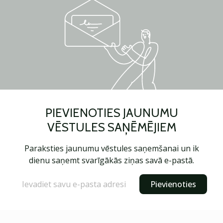
PIEVIENOTIES JAUNUMU
VĒSTULES SAŅĒMĒJIEM
Paraksties jaunumu vēstules saņemšanai un ik
dienu saņemt svarīgākās ziņas savā e-pastā.
Pievienoties