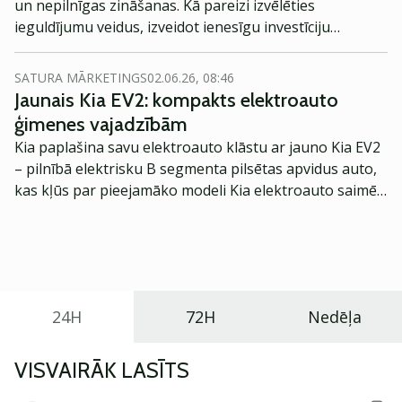
un nepilnīgas zināšanas. Kā pareizi izvēlēties
ieguldījumu veidus, izveidot ienesīgu investīciju
stratēģiju, ar kādu summu vislabāk sākt un kad varēs
redzēt rezultātu – šie ir tikai daži no daudziem
SATURA MĀRKETINGS
02.06.26, 08:46
jautājumiem, ar kuriem sastopas jauns investors.
Jaunais Kia EV2: kompakts elektroauto
ģimenes vajadzībām
Kia paplašina savu elektroauto klāstu ar jauno Kia EV2
– pilnībā elektrisku B segmenta pilsētas apvidus auto,
kas kļūs par pieejamāko modeli Kia elektroauto saimē
Eiropā. Modelis izstrādāts ar mērķi piedāvāt ģimenēm
praktisku un tehnoloģiski modernu automobili
ikdienas vajadzībām.
24H
72H
Nedēļa
VISVAIRĀK LASĪTS