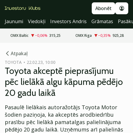
Abonēt
Jaunumi
Viedokļi
Investors Andris
Grāmatas
Pasāk
OMX Baltic
−0,06
%
315,25
OMX Riga
−0,35
%
925,28
cebook
Atpakaļ
Twitter)
TOYOTA
22.02.23, 10:00
Toyota akceptē pieprasījumu
kedIn
pēc lielākā algu kāpuma pēdējo
ail
20 gadu laikā
k
Pasaulē lielākais autoražotājs Toyota Motor
šodien paziņoja, ka akceptēs arodbiedrību
prasību pēc lielākā pamatalgas palielinājuma
pēdējo 20 gadu laikā. Uzņēmums arī palielinās