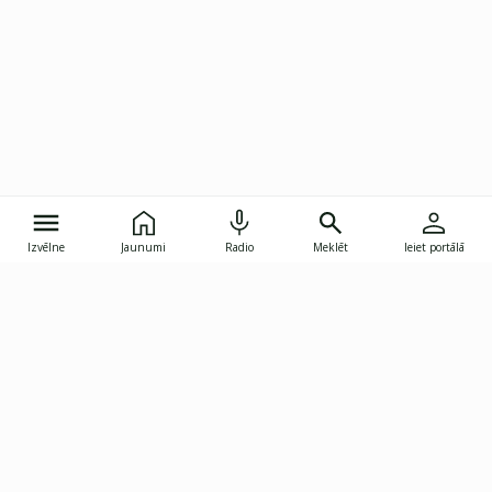
Izvēlne
Jaunumi
Radio
Meklēt
Ieiet portālā
Gunāra Astras iela 8B, Rīga, LV-1082
janis.skupelis@investoruklubs.lv
Abonē
Abonē jaunumus