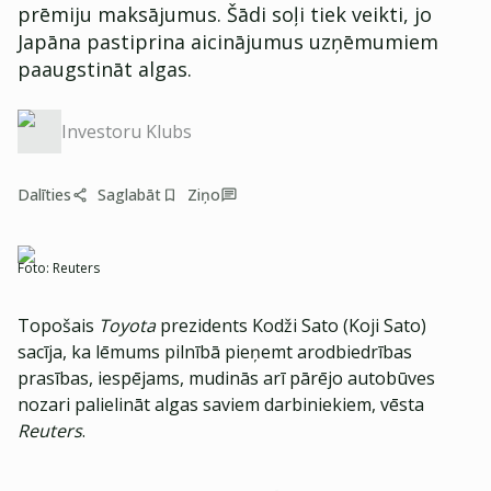
prēmiju maksājumus. Šādi soļi tiek veikti, jo
Japāna pastiprina aicinājumus uzņēmumiem
paaugstināt algas.
Investoru Klubs
Dalīties
Saglabāt
Ziņo
Foto:
Reuters
Topošais
Toyota
prezidents Kodži Sato (Koji Sato)
sacīja, ka lēmums pilnībā pieņemt arodbiedrības
prasības, iespējams, mudinās arī pārējo autobūves
nozari palielināt algas saviem darbiniekiem, vēsta
Reuters
.