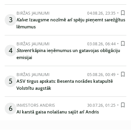
BIRŽAS JAUNUMI
04.08.26, 23:35
3
Kalve
: Izaugsme nozīmē arī spēju pieņemt sarežģītus
lēmumus
BIRŽAS JAUNUMI
03.08.26, 06:44
4
Storent
kāpina ieņēmumus un gatavojas obligāciju
emisijai
BIRŽAS JAUNUMI
05.08.26, 00:49
5
ASV tirgus apskats: Besenta norādes katapultē
Volstrītu augstāk
INVESTORS ANDRIS
30.07.26, 01:25
6
AI karstā gaisa nolaišanu sajūt arī Andris