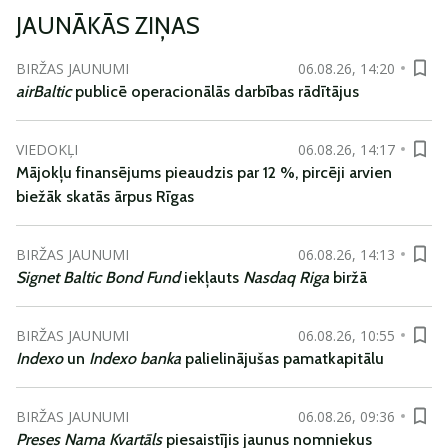
JAUNĀKĀS ZIŅAS
BIRŽAS JAUNUMI
06.08.26, 14:20
airBaltic
publicē operacionālās darbības rādītājus
VIEDOKĻI
06.08.26, 14:17
Mājokļu finansējums pieaudzis par 12 %, pircēji arvien
biežāk skatās ārpus Rīgas
BIRŽAS JAUNUMI
06.08.26, 14:13
Signet Baltic Bond Fund
iekļauts
Nasdaq Riga
biržā
BIRŽAS JAUNUMI
06.08.26, 10:55
Indexo
un
Indexo banka
palielinājušas pamatkapitālu
BIRŽAS JAUNUMI
06.08.26, 09:36
Preses Nama Kvartāls
piesaistījis jaunus nomniekus