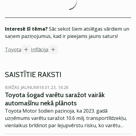
Interesē šī tēma?
Sāc sekot šiem atslēgas vārdiem un
saņem paziņojumus, kad ir pieejams jauns saturs!
Toyota
Inflācija
SAISTĪTIE RAKSTI
BIRŽAS JAUNUMI
16.01.23, 16:26
Toyota šogad varētu saražot vairāk
automašīnu nekā plānots
Toyota Motor šodien paziņoja, ka 2023. gadā
uzņēmums varētu saražot 10.6 milj. transportlīdzekļu,
vienlaikus brīdinot par lejupvērstu risku, ko varētu
radīt tādas problēmas kā detaļu piegādes trūkums un