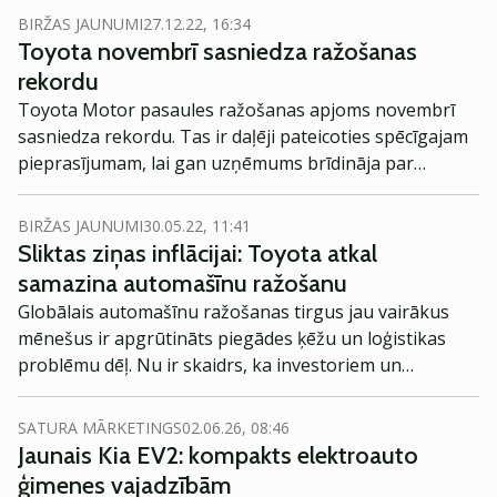
Covid-19.
BIRŽAS JAUNUMI
27.12.22, 16:34
Toyota novembrī sasniedza ražošanas
rekordu
Toyota Motor pasaules ražošanas apjoms novembrī
sasniedza rekordu. Tas ir daļēji pateicoties spēcīgajam
pieprasījumam, lai gan uzņēmums brīdināja par
neskaidrām nākotnes perspektīvām.
BIRŽAS JAUNUMI
30.05.22, 11:41
Sliktas ziņas inflācijai: Toyota atkal
samazina automašīnu ražošanu
Globālais automašīnu ražošanas tirgus jau vairākus
mēnešus ir apgrūtināts piegādes ķēžu un loģistikas
problēmu dēļ. Nu ir skaidrs, ka investoriem un
automašīnu pircējiem, kuri cer, ka situācija drīz
uzlabosies, nāksies vēl kādu laiku uzgaidīt, secina
SATURA MĀRKETINGS
02.06.26, 08:46
izdevums Barron’s.
Jaunais Kia EV2: kompakts elektroauto
ģimenes vajadzībām