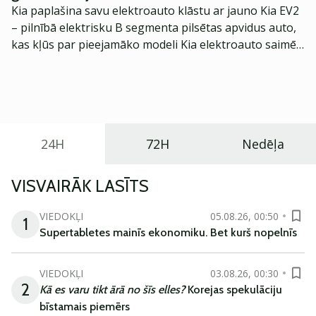
Kia paplašina savu elektroauto klāstu ar jauno Kia EV2
– pilnībā elektrisku B segmenta pilsētas apvidus auto,
kas kļūs par pieejamāko modeli Kia elektroauto saimē
Eiropā. Modelis izstrādāts ar mērķi piedāvāt ģimenēm
praktisku un tehnoloģiski modernu automobili
ikdienas vajadzībām.
24H
72H
Nedēļa
VISVAIRĀK LASĪTS
VIEDOKĻI
05.08.26, 00:50
1
Supertabletes mainīs ekonomiku. Bet kurš nopelnīs
VIEDOKĻI
03.08.26, 00:30
2
Kā es varu tikt ārā no šīs elles?
Korejas spekulāciju
bīstamais piemērs