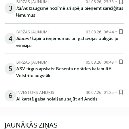
BIRŽAS JAUNUMI
04.08.26, 23:35
3
Kalve
: Izaugsme nozīmē arī spēju pieņemt sarežģītus
lēmumus
BIRŽAS JAUNUMI
03.08.26, 06:44
4
Storent
kāpina ieņēmumus un gatavojas obligāciju
emisijai
BIRŽAS JAUNUMI
05.08.26, 00:49
5
ASV tirgus apskats: Besenta norādes katapultē
Volstrītu augstāk
INVESTORS ANDRIS
30.07.26, 01:25
6
AI karstā gaisa nolaišanu sajūt arī Andris
JAUNĀKĀS ZIŅAS