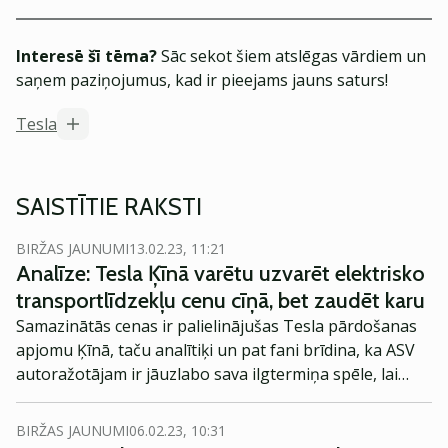
Interesē šī tēma?
Sāc sekot šiem atslēgas vārdiem un
saņem paziņojumus, kad ir pieejams jauns saturs!
Tesla
SAISTĪTIE RAKSTI
BIRŽAS JAUNUMI
13.02.23, 11:21
Analīze: Tesla Ķīnā varētu uzvarēt elektrisko
transportlīdzekļu cenu cīņā, bet zaudēt karu
Samazinātās cenas ir palielinājušas Tesla pārdošanas
apjomu Ķīnā, taču analītiķi un pat fani brīdina, ka ASV
autoražotājam ir jāuzlabo sava ilgtermiņa spēle, lai
izvairītos no "aizrīšanās" ar strauji mainīgo konkurentu
putekļiem.
BIRŽAS JAUNUMI
06.02.23, 10:31