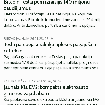
Bitcoin Teslai pērn izraisījis 140 miljonu
zaudējumus
Elektromobiļu ražotājs Tesla paziņoja, ka kopumā
kriptovalūtas Bitcoin krituma ietekmē zaudējis 204 milj.
dolāru. Ar tirdzniecības palīdzību uzņēmums spējis
atgūt 64 milj. dolāru, kas noved pie kopējiem
zaudējumiem 140 milj. dolāru apmērā, ziņo BBC.
BIRŽAS JAUNUMI
26.01.23, 08:19
Tesla pārspēja analītiķu aplēses pagājušajā
ceturksnī
Pagājušā gada 4. ceturksnī Teslas peļņa par akciju
sasniedza 1.19 dolārus, pārspējot analītiķu prognozes
par septiņiem centiem. Tajā pašā laikā uzņēmums solīja
beidzot piegādāt Cybertruck.
SATURA MĀRKETINGS
02.06.26, 08:46
Jaunais Kia EV2: kompakts elektroauto
ģimenes vajadzībām
Kia paplašina savu elektroauto klāstu ar jauno Kia EV2