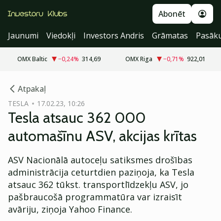
Abonēt
Jaunumi
Viedokļi
Investors Andris
Grāmatas
Pasāk
OMX Baltic
−0,24
%
314,69
OMX Riga
−0,71
%
922,01
cebook
Atpakaļ
Twitter)
TESLA
17.02.23, 10:26
Tesla atsauc 362 000
kedIn
automašīnu ASV, akcijas krītas
ail
ASV Nacionālā autoceļu satiksmes drošības
k
administrācija ceturtdien paziņoja, ka Tesla
atsauc 362 tūkst. transportlīdzekļu ASV, jo
pašbraucošā programmatūra var izraisīt
avāriju, ziņoja Yahoo Finance.