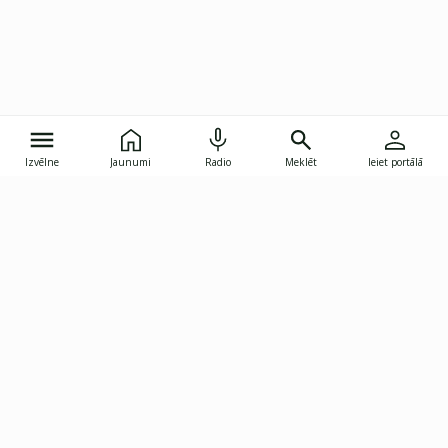
Izvēlne
Jaunumi
Radio
Meklēt
Ieiet portālā
Gunāra Astras iela 8B, Rīga, LV-1082
janis.skupelis@investoruklubs.lv
Abonē
Abonē jaunumus
Reklāma