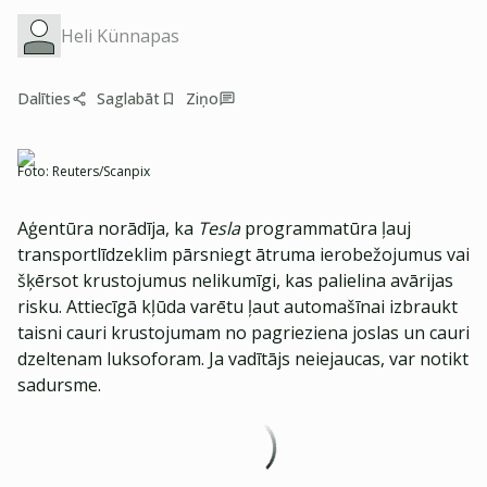
Heli Künnapas
Dalīties
Saglabāt
Ziņo
Foto:
Reuters/Scanpix
Aģentūra norādīja, ka
Tesla
programmatūra ļauj
transportlīdzeklim pārsniegt ātruma ierobežojumus vai
šķērsot krustojumus nelikumīgi, kas palielina avārijas
risku. Attiecīgā kļūda varētu ļaut automašīnai izbraukt
taisni cauri krustojumam no pagrieziena joslas un cauri
dzeltenam luksoforam. Ja vadītājs neiejaucas, var notikt
sadursme.