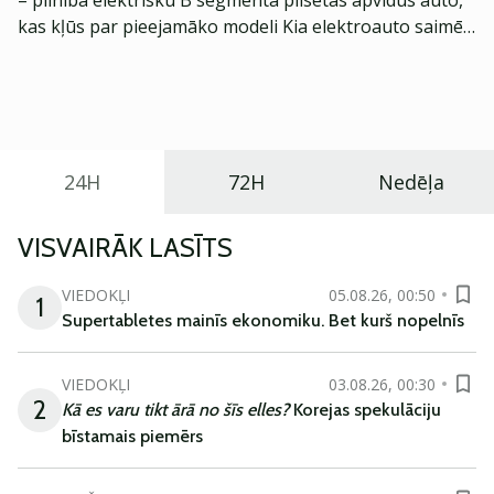
– pilnībā elektrisku B segmenta pilsētas apvidus auto,
kas kļūs par pieejamāko modeli Kia elektroauto saimē
Eiropā. Modelis izstrādāts ar mērķi piedāvāt ģimenēm
praktisku un tehnoloģiski modernu automobili
ikdienas vajadzībām.
24H
72H
Nedēļa
VISVAIRĀK LASĪTS
VIEDOKĻI
05.08.26, 00:50
1
Supertabletes mainīs ekonomiku. Bet kurš nopelnīs
VIEDOKĻI
03.08.26, 00:30
2
Kā es varu tikt ārā no šīs elles?
Korejas spekulāciju
bīstamais piemērs