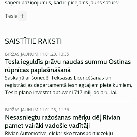
saņem paziņojumus, kad ir pieejams jauns saturs!
Tesla
SAISTĪTIE RAKSTI
BIRŽAS JAUNUMI
11.01.23, 13:35
Tesla ieguldīs prāvu naudas summu Ostinas
rūpnīcas paplašināšanā
Saskaņā ar šonedēļ Teksasas Licencēšanas un
reģistrācijas departamentā iesniegtajiem pieteikumiem,
Tesla plāno investēt aptuveni 717 milj. dolāru, lai
paplašinātu gigantiskās auto rūpnīcas platību par 130
064 kvadrātmetriem, kopumā nodrošinot 520 257
BIRŽAS JAUNUMI
11.01.23, 11:36
kvadrātmetrus auto ražošanai.
Nesasniegtu ražošanas mērķu dēļ Rivian
pamet vairāki vadošie vadītāji
Rivian Automotive, elektrisko transportlīdzekļu