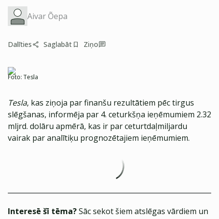
Aivar Õepa
Dalīties
Saglabāt
Ziņo
Foto:
Tesla
Tesla
, kas ziņoja par finanšu rezultātiem pēc tirgus
slēgšanas, informēja par 4. ceturkšņa ieņēmumiem 2.32
mljrd. dolāru apmērā, kas ir par ceturtdaļmiljardu
vairak par analītiķu prognozētajiem ieņēmumiem.
Interesē šī tēma?
Sāc sekot šiem atslēgas vārdiem un