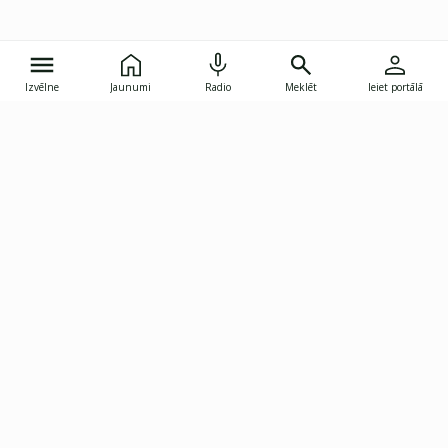
Izvēlne
Jaunumi
Radio
Meklēt
Ieiet portālā
Gunāra Astras iela 8B, Rīga, LV-1082
janis.skupelis@investoruklubs.lv
Abonē
Abonē jaunumus
Reklāma
Publikāciju lietošanas
Vispārējie noteikumi
tiesības
Privātuma politika
Pārtraukt abonēšanu