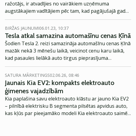
ražotājs, ir atvadījies no vairākiem uzņēmuma
augstākajiem vadītājiem pēc tam, kad pagājušajā gadā
netika sasniegti ražošanas mērķi.
BIRŽAS JAUNUMI
06.01.23, 10:37
Tesla atkal samazina automašīnu cenas Ķīnā
Šodien Tesla 2. reizi samazināja automašīnu cenas Ķīnā
mazāk nekā 3 mēnešu laikā, veicinot cenu karu laikā,
kad pasaules lielākā auto tirgus pieprasījuma
perspektīvas pasliktinās.
SATURA MĀRKETINGS
02.06.26, 08:46
Jaunais Kia EV2: kompakts elektroauto
ģimenes vajadzībām
Kia paplašina savu elektroauto klāstu ar jauno Kia EV2
– pilnībā elektrisku B segmenta pilsētas apvidus auto,
kas kļūs par pieejamāko modeli Kia elektroauto saimē
Eiropā. Modelis izstrādāts ar mērķi piedāvāt ģimenēm
praktisku un tehnoloģiski modernu automobili
ikdienas vajadzībām.