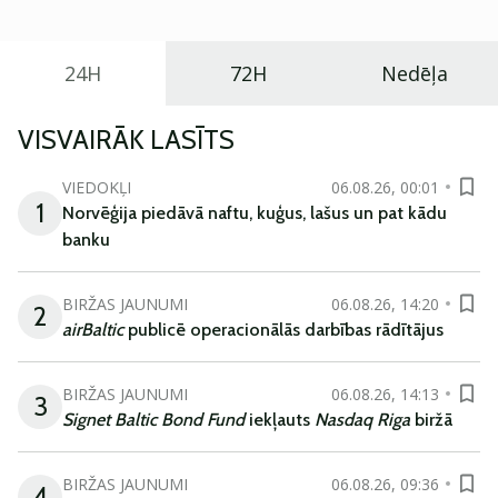
24H
72H
Nedēļa
VISVAIRĀK LASĪTS
VIEDOKĻI
06.08.26, 00:01
1
Norvēģija piedāvā naftu, kuģus, lašus un pat kādu
banku
BIRŽAS JAUNUMI
06.08.26, 14:20
2
airBaltic
publicē operacionālās darbības rādītājus
BIRŽAS JAUNUMI
06.08.26, 14:13
3
Signet Baltic Bond Fund
iekļauts
Nasdaq Riga
biržā
BIRŽAS JAUNUMI
06.08.26, 09:36
4