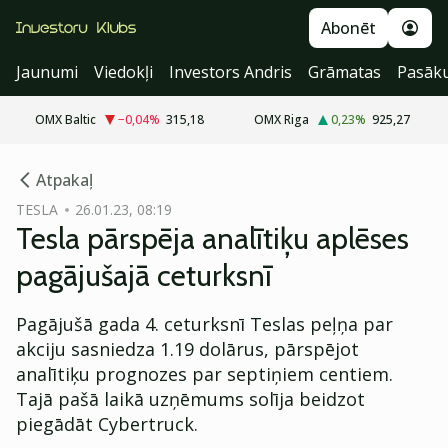
Abonēt
Jaunumi
Viedokļi
Investors Andris
Grāmatas
Pasāk
OMX Baltic
−0,04
%
315,18
OMX Riga
0,23
%
925,27
cebook
Atpakaļ
Twitter)
TESLA
26.01.23, 08:19
Tesla pārspēja analītiķu aplēses
kedIn
pagājušajā ceturksnī
ail
Pagājušā gada 4. ceturksnī Teslas peļņa par
k
akciju sasniedza 1.19 dolārus, pārspējot
analītiķu prognozes par septiņiem centiem.
Tajā pašā laikā uzņēmums solīja beidzot
piegādāt Cybertruck.