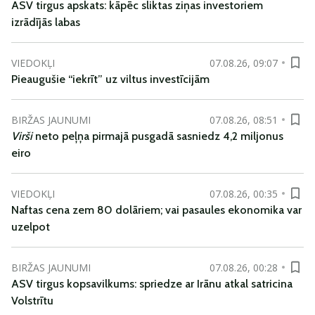
ASV tirgus apskats: kāpēc sliktas ziņas investoriem
izrādījās labas
VIEDOKĻI
07.08.26, 09:07
Pieaugušie “iekrīt” uz viltus investīcijām
BIRŽAS JAUNUMI
07.08.26, 08:51
Virši
neto peļņa pirmajā pusgadā sasniedz 4,2 miljonus
eiro
VIEDOKĻI
07.08.26, 00:35
Naftas cena zem 80 dolāriem; vai pasaules ekonomika var
uzelpot
BIRŽAS JAUNUMI
07.08.26, 00:28
ASV tirgus kopsavilkums: spriedze ar Irānu atkal satricina
Volstrītu