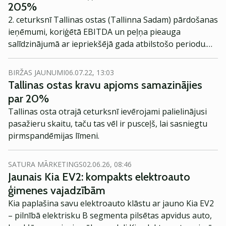
205%
2. ceturksnī Tallinas ostas (Tallinna Sadam) pārdošanas
ieņēmumi, koriģētā EBITDA un peļņa pieauga
salīdzinājumā ar iepriekšējā gada atbilstošo periodu.
Pieaugumu noteica Covid-19 ierobežojumu
atvieglošana, taču vienlaikus kravu apjomi kritās.
BIRŽAS JAUNUMI
06.07.22, 13:03
Tallinas ostas kravu apjoms samazinājies
par 20%
Tallinas osta otrajā ceturksnī ievērojami palielinājusi
pasažieru skaitu, taču tas vēl ir pusceļš, lai sasniegtu
pirmspandēmijas līmeni.
SATURA MĀRKETINGS
02.06.26, 08:46
Jaunais Kia EV2: kompakts elektroauto
ģimenes vajadzībām
Kia paplašina savu elektroauto klāstu ar jauno Kia EV2
– pilnībā elektrisku B segmenta pilsētas apvidus auto,