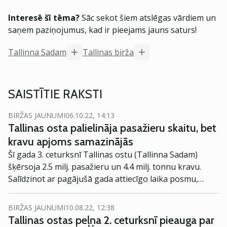
Interesē šī tēma?
Sāc sekot šiem atslēgas vārdiem un
saņem paziņojumus, kad ir pieejams jauns saturs!
Tallinna Sadam
Tallinas birža
SAISTĪTIE RAKSTI
BIRŽAS JAUNUMI
06.10.22, 14:13
Tallinas osta palielināja pasažieru skaitu, bet
kravu apjoms samazinājās
Šī gada 3. ceturksnī Tallinas ostu (Tallinna Sadam)
šķērsoja 2.5 milj. pasažieru un 4.4 milj. tonnu kravu.
Salīdzinot ar pagājušā gada attiecīgo laika posmu,
pasažieru skaits palielinājies par 87% jeb 1.2 milj.
pasažieru, savukārt kravu apjoms samazinājies par
BIRŽAS JAUNUMI
10.08.22, 12:38
33%.
Tallinas ostas peļņa 2. ceturksnī pieauga par