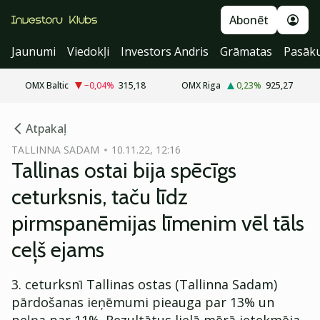
Abonēt
Jaunumi
Viedokļi
Investors Andris
Grāmatas
Pasāk
OMX Baltic
−0,04
%
315,18
OMX Riga
0,23
%
925,27
cebook
Atpakaļ
Twitter)
TALLINNA SADAM
10.11.22, 12:16
Tallinas ostai bija spēcīgs
kedIn
ceturksnis, taču līdz
ail
pirmspanēmijas līmenim vēl tāls
k
ceļš ejams
3. ceturksnī Tallinas ostas (Tallinna Sadam)
pārdošanas ieņēmumi pieauga par 13% un