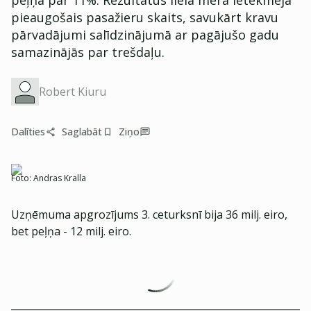
peļņa par 11%. Rezultātus lielā mērā ietekmēja
pieaugošais pasažieru skaits, savukārt kravu
pārvadājumi salīdzinājumā ar pagājušo gadu
samazinājās par trešdaļu.
Robert Kiuru
Dalīties
Saglabāt
Ziņo
Foto:
Andras Kralla
Uzņēmuma apgrozījums 3. ceturksnī bija 36 milj. eiro,
bet peļņa - 12 milj. eiro.