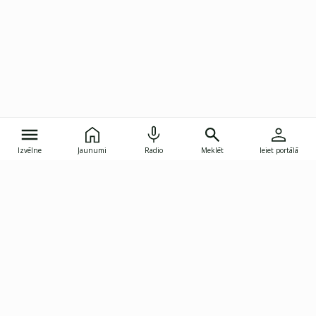
Izvēlne
Jaunumi
Radio
Meklēt
Ieiet portālā
Gunāra Astras iela 8B, Rīga, LV-1082
janis.skupelis@investoruklubs.lv
Abonē
Abonē jaunumus