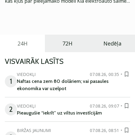
kas kļūs par pieejamāko modeli Kia elektroauto saimē
Eiropā. Modelis izstrādāts ar mērķi piedāvāt ģimenēm
praktisku un tehnoloģiski modernu automobili
ikdienas vajadzībām.
24H
72H
Nedēļa
VISVAIRĀK LASĪTS
VIEDOKĻI
07.08.26, 00:35
1
Naftas cena zem 80 dolāriem; vai pasaules
ekonomika var uzelpot
VIEDOKĻI
07.08.26, 09:07
2
Pieaugušie “iekrīt” uz viltus investīcijām
BIRŽAS JAUNUMI
07.08.26, 08:51