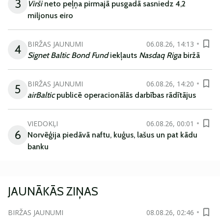
3
Virši
neto peļņa pirmajā pusgadā sasniedz 4,2
miljonus eiro
BIRŽAS JAUNUMI
06.08.26, 14:13
4
Signet Baltic Bond Fund
iekļauts
Nasdaq Riga
biržā
BIRŽAS JAUNUMI
06.08.26, 14:20
5
airBaltic
publicē operacionālās darbības rādītājus
VIEDOKĻI
06.08.26, 00:01
6
Norvēģija piedāvā naftu, kuģus, lašus un pat kādu
banku
JAUNĀKĀS ZIŅAS
BIRŽAS JAUNUMI
08.08.26, 02:46