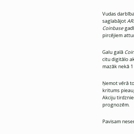
Vudas darbības
saglabājot
AR
Coinbase
gadī
pircējiem att
Galu galā
Coi
citu digitālo 
mazāk nekā 1 t
Ņemot vērā to
kritums pieau
Akciju tirdzni
prognozēm.
Pavisam nesen