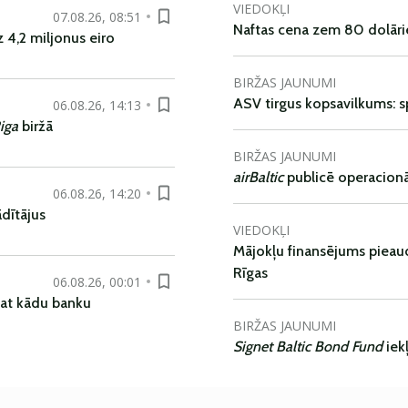
VIEDOKĻI
07.08.26, 08:51
Naftas cena zem 80 dolāri
 4,2 miljonus eiro
BIRŽAS JAUNUMI
ASV tirgus kopsavilkums: spr
06.08.26, 14:13
iga
biržā
BIRŽAS JAUNUMI
airBaltic
publicē operacionāl
06.08.26, 14:20
dītājus
VIEDOKĻI
Mājokļu finansējums pieaudz
Rīgas
06.08.26, 00:01
pat kādu banku
BIRŽAS JAUNUMI
Signet Baltic Bond Fund
iek