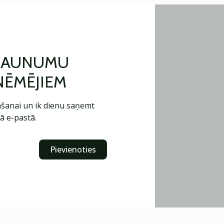
 JAUNUMU
ŅĒMĒJIEM
šanai un ik dienu saņemt
ā e-pastā.
Pievienoties