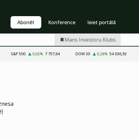
Pašapkalpošanās
Abonēt
Abonēt
Konference
Ieiet portālā
Mans Investoru Klubs
S&P 500
0,62
%
7 757,64
DOW 30
0,28
%
54 036,93
iznesa
ēļ