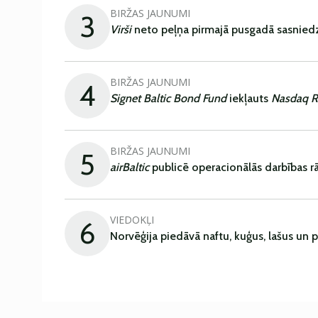
BIRŽAS JAUNUMI
3
Virši
neto peļņa pirmajā pusgadā sasniedz
BIRŽAS JAUNUMI
4
Signet Baltic Bond Fund
iekļauts
Nasdaq R
BIRŽAS JAUNUMI
5
airBaltic
publicē operacionālās darbības rā
VIEDOKĻI
6
Norvēģija piedāvā naftu, kuģus, lašus un 