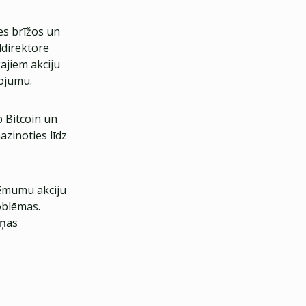
des brīžos un
ddirektore
ajiem akciju
ņojumu.
p Bitcoin un
azinoties līdz
ņēmumu akciju
blēmas.
ļņas