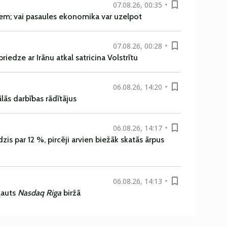
07.08.26, 00:35
em; vai pasaules ekonomika var uzelpot
07.08.26, 00:28
iedze ar Irānu atkal satricina Volstrītu
06.08.26, 14:20
ās darbības rādītājus
06.08.26, 14:17
is par 12 %, pircēji arvien biežāk skatās ārpus
06.08.26, 14:13
ļauts
Nasdaq Riga
biržā