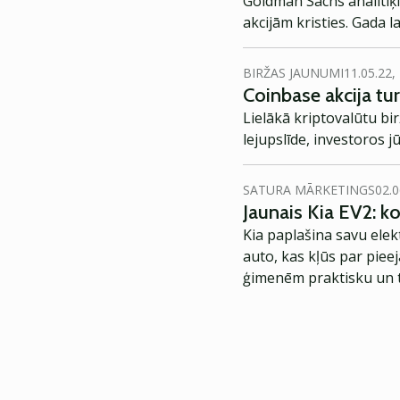
Goldman Sachs analītiķi
akcijām kristies. Gada 
BIRŽAS JAUNUMI
11.05.22,
Coinbase akcija tur
Lielākā kriptovalūtu bi
lejupslīde, investoros 
SATURA MĀRKETINGS
02.0
Jaunais Kia EV2: 
Kia paplašina savu elek
auto, kas kļūs par piee
ģimenēm praktisku un t