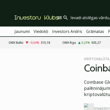
Jaunumi
Viedokļi
Investors Andris
Grāmatas
OMX Baltic
−0,04
%
315,18
OMX Riga
0,23
%
925,27
cebook
cebook
KRIPTOVALŪTA
Twitter)
Twitter)
Coinba
kedIn
kedIn
Coinbase Glo
ail
ail
palēninājuma
k
k
kriptovalūtu
Investor