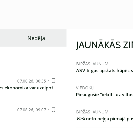
Nedēļa
JAUNĀKĀS Z
BIRŽAS JAUNUMI
ASV tirgus apskats: kāpēc s
07.08.26, 00:35
VIEDOKĻI
es ekonomika var uzelpot
Pieaugušie “iekrīt” uz viltu
07.08.26, 09:07
BIRŽAS JAUNUMI
Virši
neto peļņa pirmajā pu