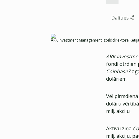
Dalīties
ARK Investment Management izpilddirektore Ketij
ARK Investm
fondi otrdien 
Coinbase
šoga
dolāriem.
Vēl pirmdienā 
dolāru vērtībā
milj. akciju.
Aktīvu ziņā
Co
milj. akciju, 