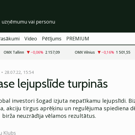
Pasākumi
Video
Pētījums
PREMIUM
OMX Tallinn
−0,06
%
2 157,09
OMX Vilnius
−0,16
%
1 501,55
28.07.22, 15:54
se lejupslīde turpinās
bal investori šogad izjuta nepatīkamu lejupslīdi. B
, akciju tirgus aprēķinu un regulējuma spiediena d
 birža neuzrādīja vēlamos rezultātus.
u Klubs