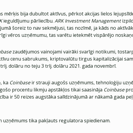
 mērķis bija dubultot aktīvus, pērkot akcijas lielos lejupslī
K
ieguldījumu pārliecību.
ARK Investment Management
izpil
jumā šoreiz to nav sekmējusi, tas nozīmē, ja kāds no aktīvāk
urīgi vēros uzņēmumu, tas varētu ietekmēt vispārējo noska
nbase
zaudējumos vainojami vairāki svarīgi notikumi, tostar
aktīvu cenu sabrukums, kriptovalūtu tirgus kapitalizācijai sam
rlj. dolāru no teju 3 trlj. dolāru 2021. gada novembrī.
, ka
Coinbase
ir strauji augošs uzņēmums, tehnoloģiju uz
gošo procentu likmju apstākļos tikai saasināja
Coinbase
pro
ecība ir 50 reizes augstāka salīdzinājumā ar nākamā gada pe
 uzņēmums tika pakļauts regulatora spiedienam.