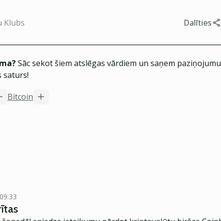
u Klubs
Dalīties
ēma?
Sāc sekot šiem atslēgas vārdiem un saņem paziņojumus
 saturs!
Bitcoin
 09:33
ītas