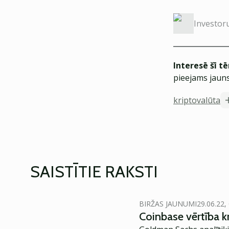
Investor
Interesē šī t
pieejams jauns
kriptovalūta
SAISTĪTIE RAKSTI
BIRŽAS JAUNUMI
29.06.22,
Coinbase vērtība kr