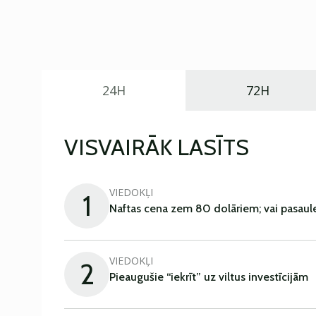
24H
72H
VISVAIRĀK LASĪTS
VIEDOKĻI
1
Naftas cena zem 80 dolāriem; vai pasaul
VIEDOKĻI
2
Pieaugušie “iekrīt” uz viltus investīcijām