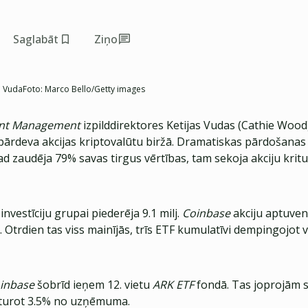
Saglabāt
Ziņo
a Vuda
Foto:
Marco Bello/Getty images
ent Management
izpilddirektores Ketijas Vudas (Cathie Wood)
pārdeva akcijas kriptovalūtu biržā. Dramatiskas pārdošanas 
d zaudēja 79% savas tirgus vērtības, tam sekoja akciju kritu
investīciju grupai piederēja 9.1 milj.
Coinbase
akciju aptuveni
. Otrdien tas viss mainījās, trīs ETF kumulatīvi dempingojot 
inbase
šobrīd ieņem 12. vietu
ARK ETF
fondā. Tas joprojām s
paturot 3.5% no uzņēmuma.