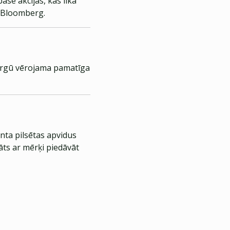
se akcijas, kas lika
o Bloomberg.
 tirgū vērojama pamatīga
nta pilsētas apvidus
āts ar mērķi piedāvāt