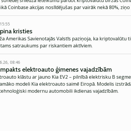
 šonedēļ sniedza ieteikumu pārdot kriptovalūtu biržas Coinba
laikā Coinbase akcijas noslīdējušas par vairāk nekā 80%, ziņ
 15:55
pina kristies
rža Amerikas Savienotajās Valstīs paziņoja, ka kriptovalūtu
jūtams satraukums par riskantiem aktīviem.
6.26, 08:46
kompakts elektroauto ģimenes vajadzībām
troauto klāstu ar jauno Kia EV2 – pilnībā elektrisku B segme
jamāko modeli Kia elektroauto saimē Eiropā. Modelis izstrād
ehnoloģiski modernu automobili ikdienas vajadzībām.