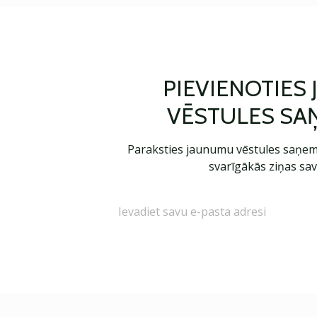
PIEVIENOTIES
VĒSTULES SA
Paraksties jaunumu vēstules saņem
svarīgākās ziņas sav