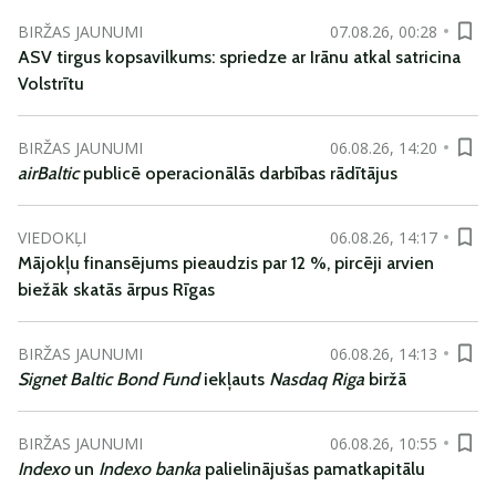
BIRŽAS JAUNUMI
07.08.26, 00:28
ASV tirgus kopsavilkums: spriedze ar Irānu atkal satricina
Volstrītu
BIRŽAS JAUNUMI
06.08.26, 14:20
airBaltic
publicē operacionālās darbības rādītājus
VIEDOKĻI
06.08.26, 14:17
Mājokļu finansējums pieaudzis par 12 %, pircēji arvien
biežāk skatās ārpus Rīgas
BIRŽAS JAUNUMI
06.08.26, 14:13
Signet Baltic Bond Fund
iekļauts
Nasdaq Riga
biržā
BIRŽAS JAUNUMI
06.08.26, 10:55
Indexo
un
Indexo banka
palielinājušas pamatkapitālu