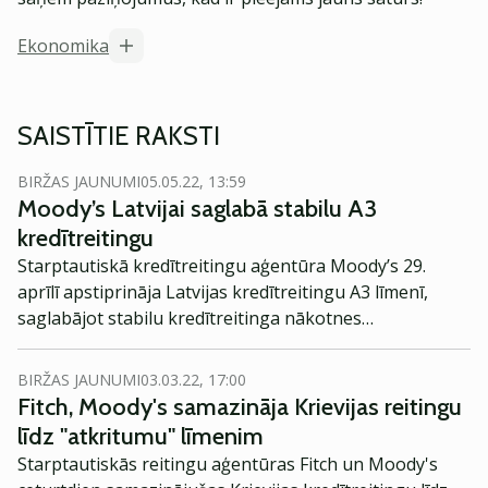
Ekonomika
SAISTĪTIE RAKSTI
BIRŽAS JAUNUMI
05.05.22, 13:59
Moody’s Latvijai saglabā stabilu A3
kredītreitingu
Starptautiskā kredītreitingu aģentūra Moody’s 29.
aprīlī apstiprināja Latvijas kredītreitingu A3 līmenī,
saglabājot stabilu kredītreitinga nākotnes
novērtējumu, liecina Valsts kases informācija.
BIRŽAS JAUNUMI
03.03.22, 17:00
Fitch, Moody's samazināja Krievijas reitingu
līdz "atkritumu" līmenim
Starptautiskās reitingu aģentūras Fitch un Moody's