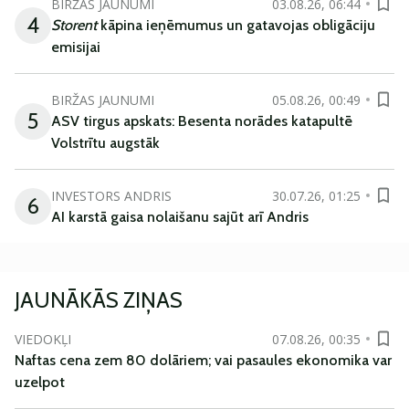
BIRŽAS JAUNUMI
03.08.26, 06:44
4
Storent
kāpina ieņēmumus un gatavojas obligāciju
emisijai
BIRŽAS JAUNUMI
05.08.26, 00:49
5
ASV tirgus apskats: Besenta norādes katapultē
Volstrītu augstāk
INVESTORS ANDRIS
30.07.26, 01:25
6
AI karstā gaisa nolaišanu sajūt arī Andris
JAUNĀKĀS ZIŅAS
VIEDOKĻI
07.08.26, 00:35
Naftas cena zem 80 dolāriem; vai pasaules ekonomika var
uzelpot