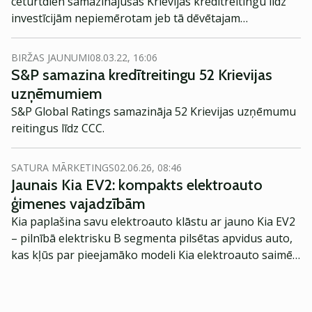
ceturtdien samazinājušas Krievijas kredītreitingu līdz
investīcijām nepiemērotam jeb tā dēvētajam
"atkritumu" līmenim, norādot, ka sankcijas liek
apšaubīt valsts spēju apkalpot savus parādus.
BIRŽAS JAUNUMI
08.03.22, 16:06
S&P samazina kredītreitingu 52 Krievijas
uzņēmumiem
S&P Global Ratings samazināja 52 Krievijas uzņēmumu
reitingus līdz CCC.
SATURA MĀRKETINGS
02.06.26, 08:46
Jaunais Kia EV2: kompakts elektroauto
ģimenes vajadzībām
Kia paplašina savu elektroauto klāstu ar jauno Kia EV2
– pilnībā elektrisku B segmenta pilsētas apvidus auto,
kas kļūs par pieejamāko modeli Kia elektroauto saimē
Eiropā. Modelis izstrādāts ar mērķi piedāvāt ģimenēm
praktisku un tehnoloģiski modernu automobili
ikdienas vajadzībām.