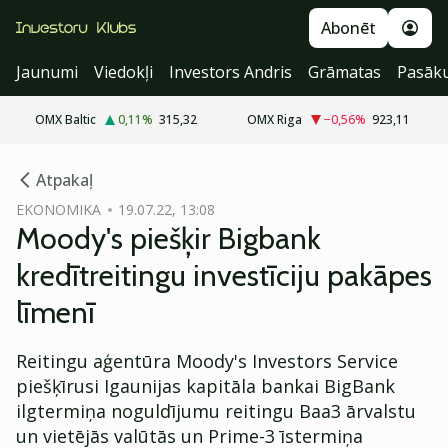
Abonēt
Jaunumi
Viedokļi
Investors Andris
Grāmatas
Pasāk
OMX Baltic
0,11
%
315,32
OMX Riga
−0,56
%
923,11
cebook
Atpakaļ
Twitter)
EKONOMIKA
19.07.22, 13:08
Moody's piešķir Bigbank
kedIn
kredītreitingu investīciju pakāpes
ail
līmenī
k
Reitingu aģentūra Moody's Investors Service
piešķīrusi Igaunijas kapitāla bankai BigBank
ilgtermiņa noguldījumu reitingu Baa3 ārvalstu
un vietējās valūtās un Prime-3 īstermiņa