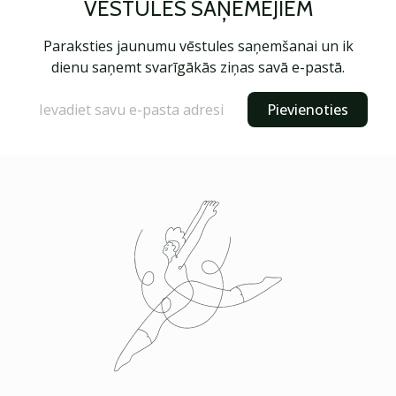
VĒSTULES SAŅĒMĒJIEM
Paraksties jaunumu vēstules saņemšanai un ik
dienu saņemt svarīgākās ziņas savā e-pastā.
Pievienoties