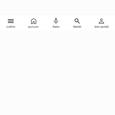
Izvēlne
Jaunumi
Radio
Meklēt
Ieiet portālā
Gunāra Astras iela 8B, Rīga, LV-1082
janis.skupelis@investoruklubs.lv
Abonē
Abonē jaunumus
Reklāma
Publikāciju lietošanas
Vispārējie noteikumi
tiesības