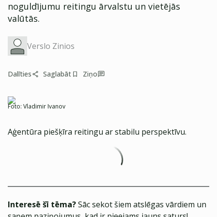
noguldījumu reitingu ārvalstu un vietējās
valūtās.
Verslo Zinios
Dalīties
Saglabāt
Ziņo
Foto:
Vladimir Ivanov
Aģentūra piešķīra reitingu ar stabilu perspektīvu.
Interesē šī tēma?
Sāc sekot šiem atslēgas vārdiem un
saņem paziņojumus, kad ir pieejams jauns saturs!