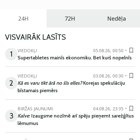
24H
72H
Nedēļa
VISVAIRĀK LASĪTS
VIEDOKĻI
05.08.26, 00:50
1
Supertabletes mainīs ekonomiku. Bet kurš nopelnīs
VIEDOKĻI
03.08.26, 00:30
2
Kā es varu tikt ārā no šīs elles?
Korejas spekulāciju
bīstamais piemērs
BIRŽAS JAUNUMI
04.08.26, 23:35
3
Kalve
: Izaugsme nozīmē arī spēju pieņemt sarežģītus
lēmumus