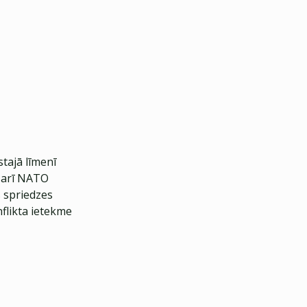
stajā līmenī
ā arī NATO
s spriedzes
nflikta ietekme