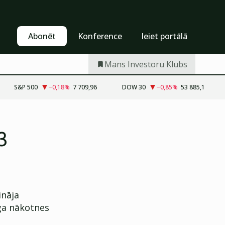
Pašapkalpošanās
Abonēt
Abonēt
Konference
Ieiet portālā
Mans Investoru Klubs
S&P 500
−0,18
%
7 709,96
DOW 30
−0,85
%
53 885,1
3
ināja
nga nākotnes