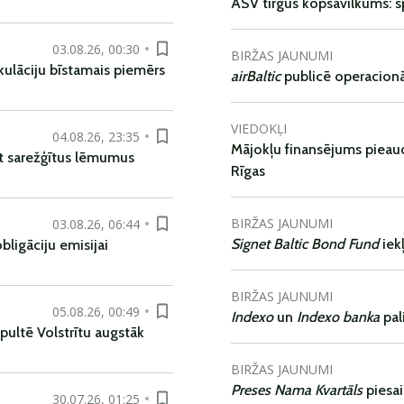
ASV tirgus kopsavilkums: spr
03.08.26, 00:30
BIRŽAS JAUNUMI
kulāciju bīstamais piemērs
airBaltic
publicē operacionāl
VIEDOKĻI
04.08.26, 23:35
Mājokļu finansējums pieaudz
t sarežģītus lēmumus
Rīgas
BIRŽAS JAUNUMI
03.08.26, 06:44
Signet Baltic Bond Fund
iek
ligāciju emisijai
BIRŽAS JAUNUMI
05.08.26, 00:49
Indexo
un
Indexo banka
pal
pultē Volstrītu augstāk
BIRŽAS JAUNUMI
Preses Nama Kvartāls
piesa
30.07.26, 01:25