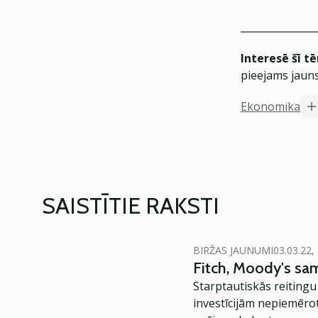
Interesē šī t
pieejams jauns
Ekonomika
SAISTĪTIE RAKSTI
BIRŽAS JAUNUMI
03.03.22,
Fitch, Moody's sama
Starptautiskās reitingu
investīcijām nepiemērot