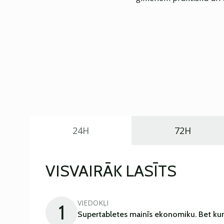
24H
72H
VISVAIRĀK LASĪTS
VIEDOKĻI
1
Supertabletes mainīs ekonomiku. Bet kur