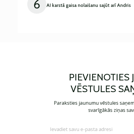
6
AI karstā gaisa nolaišanu sajūt arī Andris
PIEVIENOTIES
VĒSTULES SA
Paraksties jaunumu vēstules saņem
svarīgākās ziņas sav