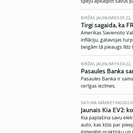
spēju apkalpot savus p
BIRŽAS JAUNUMI
03.05.22,
Tirgi sagaida, ka
Amerikas Savienoto Vals
inflāciju, gatavojas tur
beigām tā pieaugs līdz
BIRŽAS JAUNUMI
19.04.22,
Pasaules Banka sa
Pasaules Banka ir sama
cerīgas iezīmes.
SATURA MĀRKETINGS
02.0
Jaunais Kia EV2: 
Kia paplašina savu elek
auto, kas kļūs par piee
ģimenēm praktisku un t