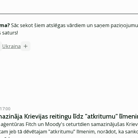
ēma?
Sāc sekot šiem atslēgas vārdiem un saņem paziņojumus
 saturs!
Ukraina
 17:00
zināja Krievijas reitingu līdz "atkritumu" līmen
 aģentūras Fitch un Moody's ceturtdien samazinājušas Krievij
am jeb tā dēvētajam "atkritumu" līmenim, norādot, ka sankci