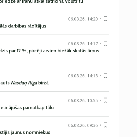
iedze ar Irānu atkal satricina Volstrītu
06.08.26, 14:20
ās darbības rādītājus
06.08.26, 14:17
is par 12 %, pircēji arvien biežāk skatās ārpus
06.08.26, 14:13
ļauts
Nasdaq Riga
biržā
06.08.26, 10:55
ielinājušas pamatkapitālu
06.08.26, 09:36
istījis jaunus nomniekus