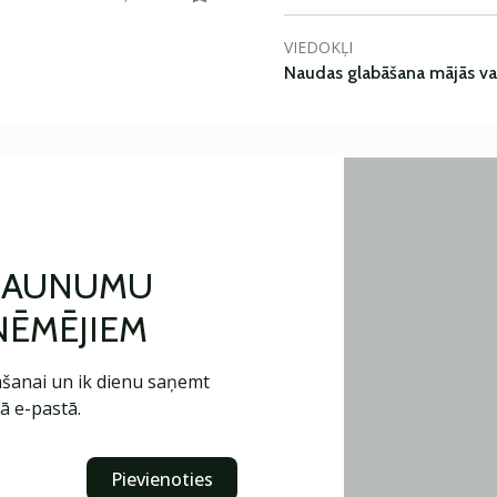
VIEDOKĻI
Naudas glabāšana mājās va
 JAUNUMU
ŅĒMĒJIEM
šanai un ik dienu saņemt
ā e-pastā.
Pievienoties