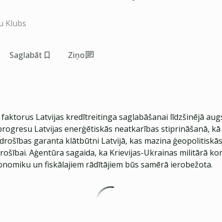
u Klubs
Saglabāt
Ziņo
faktorus Latvijas kredītreitinga saglabāšanai līdzšinējā aug
rogresu Latvijas enerģētiskās neatkarības stiprināšanā, k
drošības garanta klātbūtni Latvijā, kas mazina ģeopolitiskā
drošībai. Aģentūra sagaida, ka Krievijas-Ukrainas militārā ko
konomiku un fiskālajiem rādītājiem būs samērā ierobežota.