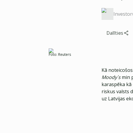
Investor
Dalīties
Foto:
Reuters
Kā noteicošos 
Moody`s
min p
karaspēka kā 
riskus valsts 
uz Latvijas e