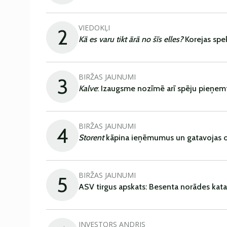
VIEDOKĻI
2
Kā es varu tikt ārā no šīs elles?
Korejas spe
BIRŽAS JAUNUMI
3
Kalve
: Izaugsme nozīmē arī spēju pieņem
BIRŽAS JAUNUMI
4
Storent
kāpina ieņēmumus un gatavojas ob
BIRŽAS JAUNUMI
5
ASV tirgus apskats: Besenta norādes kata
INVESTORS ANDRIS