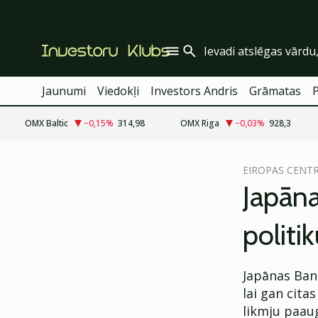
Jaunumi
Viedokļi
Investors Andris
Grāmatas
OMX Baltic
−0,15
%
314,98
OMX Riga
−0,03
%
928,3
cebook
EIROPAS CENT
Twitter)
Japān
kedIn
politik
ail
k
Japānas Ban
lai gan cita
likmju paaug