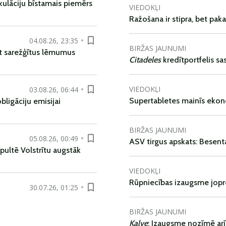
kulāciju bīstamais piemērs
VIEDOKĻI
Ražošana ir stipra, bet pak
04.08.26, 23:35
BIRŽAS JAUNUMI
t sarežģītus lēmumus
Citadeles
kredītportfelis s
VIEDOKĻI
03.08.26, 06:44
Supertabletes mainīs ekon
ligāciju emisijai
BIRŽAS JAUNUMI
05.08.26, 00:49
ASV tirgus apskats: Besent
pultē Volstrītu augstāk
VIEDOKĻI
Rūpniecības izaugsme jop
30.07.26, 01:25
BIRŽAS JAUNUMI
Kalve
: Izaugsme nozīmē ar