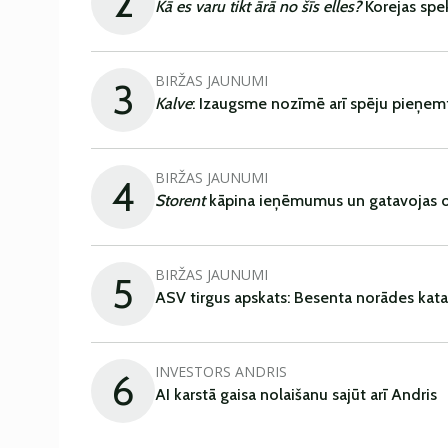
2
Kā es varu tikt ārā no šīs elles?
Korejas spe
BIRŽAS JAUNUMI
3
Kalve
: Izaugsme nozīmē arī spēju pieņem
BIRŽAS JAUNUMI
4
Storent
kāpina ieņēmumus un gatavojas ob
BIRŽAS JAUNUMI
5
ASV tirgus apskats: Besenta norādes kata
INVESTORS ANDRIS
6
AI karstā gaisa nolaišanu sajūt arī Andris