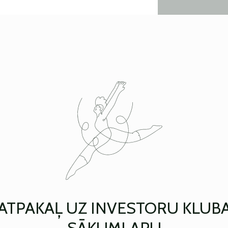
ATPAKAĻ UZ INVESTORU KLUB
SĀKUMLAPU