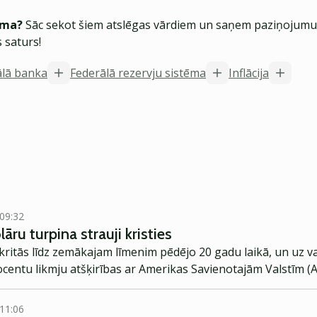
ēma?
Sāc sekot šiem atslēgas vārdiem un saņem paziņojumus
 saturs!
ālā banka
Federālā rezervju sistēma
Inflācija
 09:32
āru turpina strauji kristies
ritās līdz zemākajam līmenim pēdējo 20 gadu laikā, un uz val
ocentu likmju atšķirības ar Amerikas Savienotajām Valstīm (
 11:06