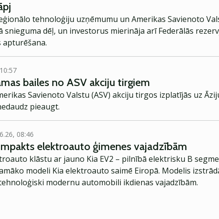
āpj
 reģionālo tehnoloģiju uzņēmumu un Amerikas Savienoto Val
 snieguma dēļ, un investorus mierināja arī Federālās rezer
 apturēšana.
 10:57
amas bailes no ASV akciju tirgiem
ikas Savienoto Valstu (ASV) akciju tirgos izplatījās uz Āziju
 nedaudz pieaugt.
6.26, 08:46
kompakts elektroauto ģimenes vajadzībām
troauto klāstu ar jauno Kia EV2 – pilnībā elektrisku B segme
jamāko modeli Kia elektroauto saimē Eiropā. Modelis izstrād
ehnoloģiski modernu automobili ikdienas vajadzībām.