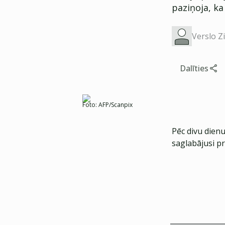
paziņoja, ka
Verslo Z
Dalīties
Foto:
AFP/Scanpix
Pēc divu dien
saglabājusi p