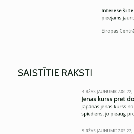
Interesē šī t
pieejams jauns
Eiropas Centr
SAISTĪTIE RAKSTI
BIRŽAS JAUNUMI
07.06.22,
Jenas kurss pret dol
Japānas jenas kurss nok
spiediens, jo pieaug pr
BIRŽAS JAUNUMI
27.05.22,