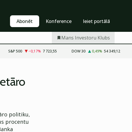
Pašapkalpošanās
Abonēt
Abonēt
Konference
Ieiet portālā
Mans Investoru Klubs
S&P 500
−0,17
%
7 723,55
DOW 30
0,49
%
54 349,12
etāro
ro politiku,
mus procentu
 Banka