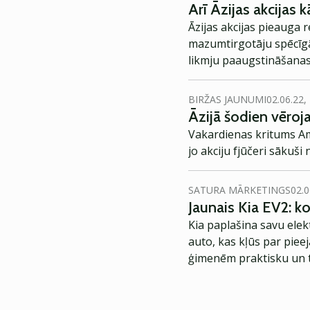
Arī Āzijas akcijas k
Āzijas akcijas pieauga
mazumtirgotāju spēcīgā
likmju paaugstināšanas
BIRŽAS JAUNUMI
02.06.22,
Āzijā šodien vēroj
Vakardienas kritums Amer
jo akciju fjūčeri sākuši
SATURA MĀRKETINGS
02.0
Jaunais Kia EV2: 
Kia paplašina savu elek
auto, kas kļūs par piee
ģimenēm praktisku un t