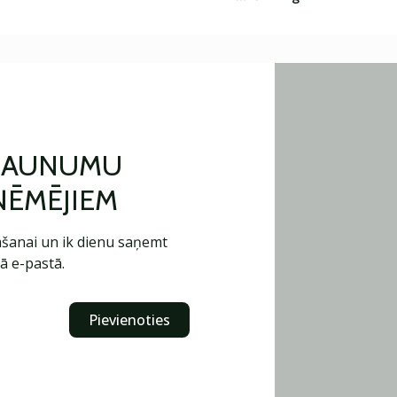
 JAUNUMU
ŅĒMĒJIEM
šanai un ik dienu saņemt
ā e-pastā.
Pievienoties