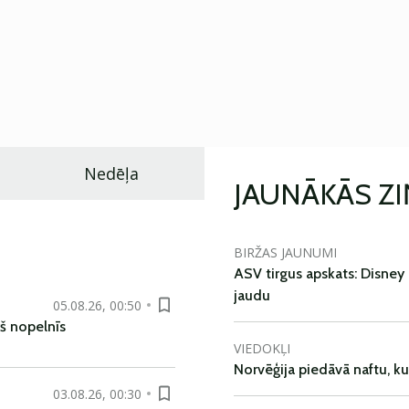
Nedēļa
JAUNĀKĀS Z
BIRŽAS JAUNUMI
ASV tirgus apskats: Disney 
jaudu
05.08.26, 00:50
š nopelnīs
VIEDOKĻI
Norvēģija piedāvā naftu, k
03.08.26, 00:30