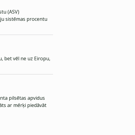
stu (ASV)
vju sistēmas procentu
, bet vēl ne uz Eiropu,
nta pilsētas apvidus
āts ar mērķi piedāvāt