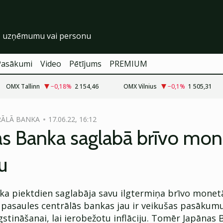
Pasākumi
Video
Pētījums
PREMIUM
OMX Tallinn
−0,18
%
2 154,46
OMX Vilnius
−0,1
%
1 505,31
RĀLĀ BANKA
17.06.22, 16:12
as Banka saglabā brīvo mon
u
ka piektdien saglabāja savu ilgtermiņa brīvo monetā
s pasaules centrālās bankas jau ir veikušas pasāku
stināšanai, lai ierobežotu inflāciju. Tomēr Japānas