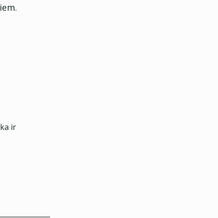
giem.
ka ir