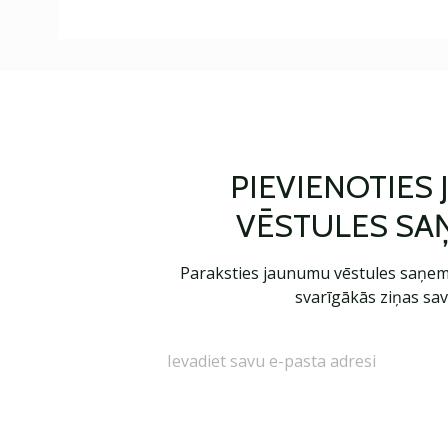
PIEVIENOTIES
VĒSTULES SA
Paraksties jaunumu vēstules saņem
svarīgākās ziņas sav