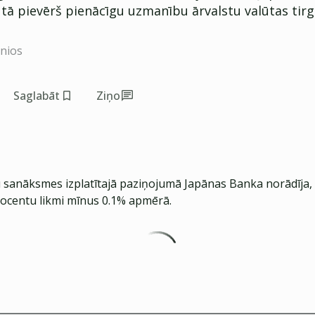
 tā pievērš pienācīgu uzmanību ārvalstu valūtas tir
inios
Saglabāt
Ziņo
u sanāksmes izplatītajā paziņojumā Japānas Banka norādīja, 
rocentu likmi mīnus 0.1% apmērā.