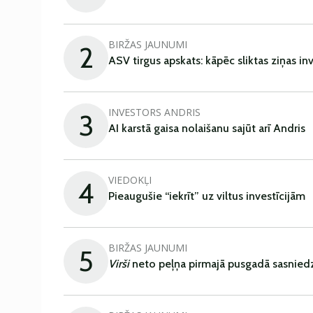
BIRŽAS JAUNUMI
2
ASV tirgus apskats: kāpēc sliktas ziņas in
INVESTORS ANDRIS
3
AI karstā gaisa nolaišanu sajūt arī Andris
VIEDOKĻI
4
Pieaugušie “iekrīt” uz viltus investīcijām
BIRŽAS JAUNUMI
5
Virši
neto peļņa pirmajā pusgadā sasniedz