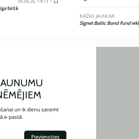
06.08.26, 14:13
iga
biržā
BIRŽAS JAUNUMI
Signet Baltic Bond Fund
iek
 JAUNUMU
ŅĒMĒJIEM
šanai un ik dienu saņemt
ā e-pastā.
Pievienoties