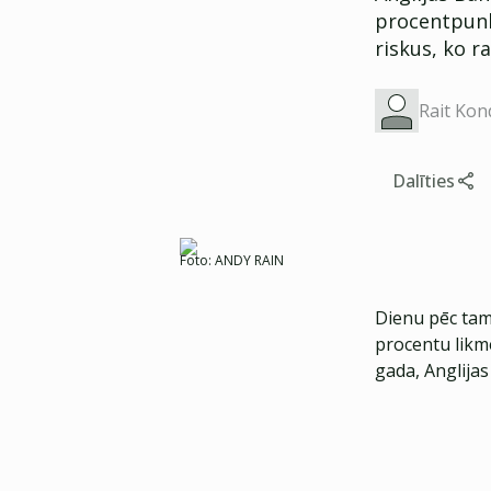
procentpunkt
riskus, ko ra
Rait Kon
Dalīties
Foto:
ANDY RAIN
Dienu pēc tam
procentu likm
gada, Anglijas