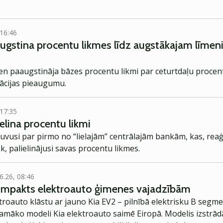
 16:46
augstina procentu likmes līdz augstākajam līme
en paaugstināja bāzes procentu likmi par ceturtdaļu procent
lācijas pieaugumu.
 17:35
elina procentu likmi
uvusi par pirmo no “lielajām” centrālajām bankām, kas, reaģē
k, palielinājusi savas procentu likmes.
6.26, 08:46
kompakts elektroauto ģimenes vajadzībām
troauto klāstu ar jauno Kia EV2 – pilnībā elektrisku B segme
jamāko modeli Kia elektroauto saimē Eiropā. Modelis izstrād