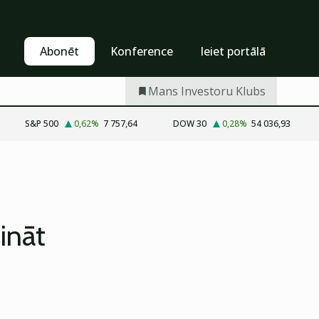
Pašapkalpošanās
Abonēt
Abonēt
Konference
Ieiet portālā
Mans Investoru Klubs
S&P 500
0,62
%
7 757,64
DOW 30
0,28
%
54 036,93
ināt