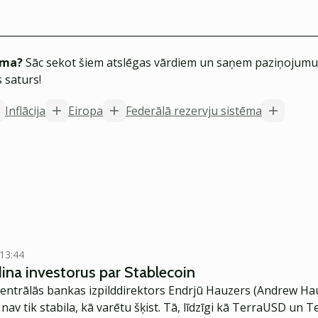
ēma?
Sāc sekot šiem atslēgas vārdiem un saņem paziņojumus
 saturs!
Inflācija
Eiropa
Federālā rezervju sistēma
 13:44
dina investorus par Stablecoin
lās bankas izpilddirektors Endrjū Hauzers (Andrew Hauser) sacījis, ka
nav tik stabila, kā varētu šķist. Tā, līdzīgi kā TerraUSD un 