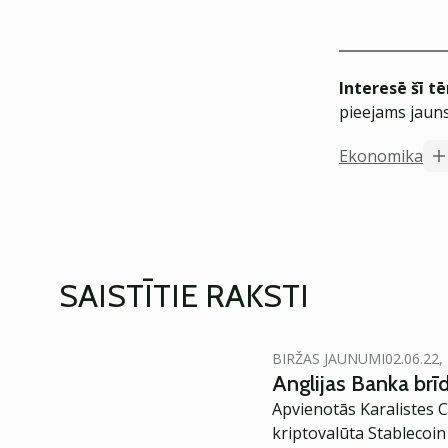
Interesē šī t
pieejams jauns
Ekonomika
SAISTĪTIE RAKSTI
BIRŽAS JAUNUMI
02.06.22,
Anglijas Banka brī
Apvienotās Karalistes Centrā
kriptovalūta Stablecoin 