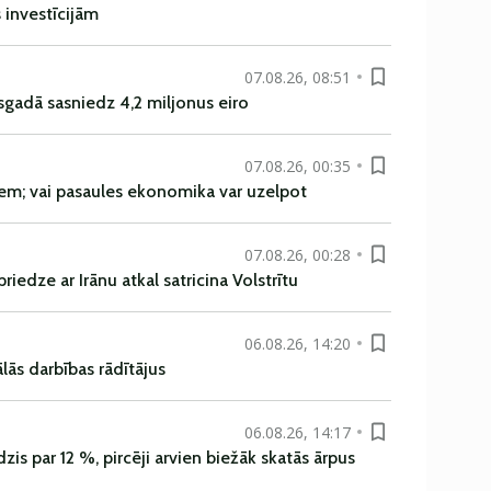
s investīcijām
07.08.26, 08:51
sgadā sasniedz 4,2 miljonus eiro
07.08.26, 00:35
em; vai pasaules ekonomika var uzelpot
07.08.26, 00:28
iedze ar Irānu atkal satricina Volstrītu
06.08.26, 14:20
ās darbības rādītājus
06.08.26, 14:17
is par 12 %, pircēji arvien biežāk skatās ārpus