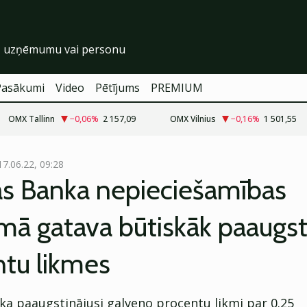
Pasākumi
Video
Pētījums
PREMIUM
OMX Tallinn
−0,06
%
2 157,09
OMX Vilnius
−0,16
%
1 501,55
17.06.22, 09:28
as Banka nepieciešamības
mā gatava būtiskāk paaugst
ntu likmes
ka paaugstinājusi galveno procentu likmi par 0.25