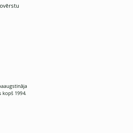
novērstu
paaugstināja
s kopš 1994.