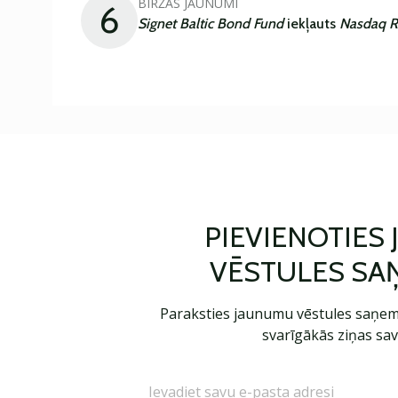
BIRŽAS JAUNUMI
6
Signet Baltic Bond Fund
iekļauts
Nasdaq R
PIEVIENOTIES
VĒSTULES SA
Paraksties jaunumu vēstules saņem
svarīgākās ziņas sav