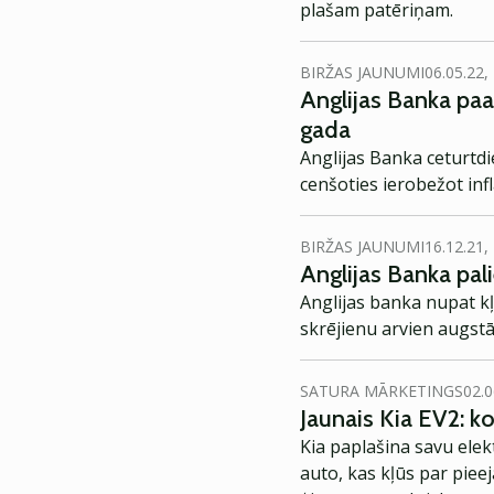
plašam patēriņam.
BIRŽAS JAUNUMI
06.05.22,
Anglijas Banka pa
gada
Anglijas Banka ceturtdi
cenšoties ierobežot inf
BIRŽAS JAUNUMI
16.12.21,
Anglijas Banka pali
Anglijas banka nupat kļ
skrējienu arvien augstā
SATURA MĀRKETINGS
02.0
Jaunais Kia EV2: 
Kia paplašina savu elek
auto, kas kļūs par piee