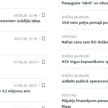
Pieaugušie “iekrīt” uz viltu
08.08.26, 02:46
BIRŽAS JAUNUMI
vestoriem izrādījās labas
Virši
neto peļņa pirmajā pu
VIEDOKĻI
30.07.26, 01:25
Naftas cena zem 80 dolāri
BIRŽAS JAUNUMI
ASV tirgus kopsavilkums: spr
07.08.26, 09:07
BIRŽAS JAUNUMI
airBaltic
publicē operacionāl
07.08.26, 08:51
 4,2 miljonus eiro
VIEDOKĻI
Mājokļu finansējums pieaudz
Rīgas