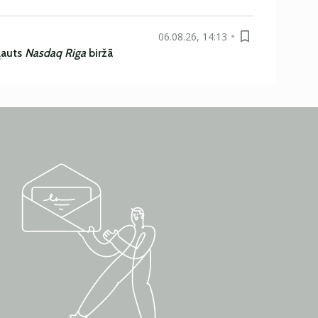
06.08.26, 14:13
ļauts
Nasdaq Riga
biržā