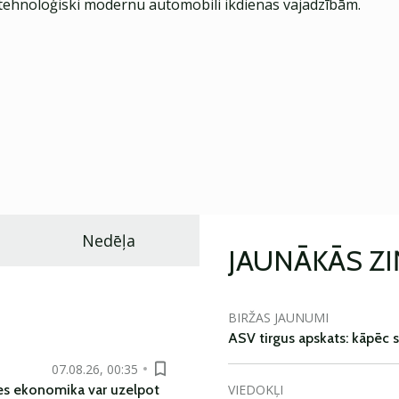
ehnoloģiski modernu automobili ikdienas vajadzībām.
Nedēļa
JAUNĀKĀS Z
BIRŽAS JAUNUMI
ASV tirgus apskats: kāpēc s
07.08.26, 00:35
VIEDOKĻI
es ekonomika var uzelpot