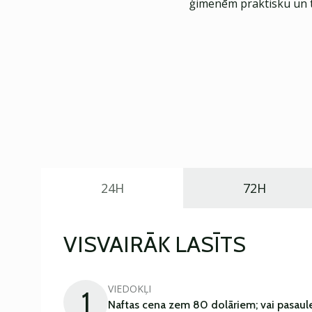
ģimenēm praktisku un t
24H
72H
VISVAIRĀK LASĪTS
VIEDOKĻI
1
Naftas cena zem 80 dolāriem; vai pasaul