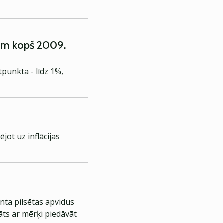
nim kopš 2009.
punkta - līdz 1%,
jot uz inflācijas
nta pilsētas apvidus
āts ar mērķi piedāvāt