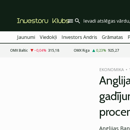
Jaunumi
Viedokļi
Investors Andris
Grāmatas
OMX Baltic
−0,04
%
315,18
OMX Riga
0,23
%
925,27
cebook
EKONOMIKA
Twitter)
Anglij
kedIn
gadīju
ail
proce
k
Anglijas Ban