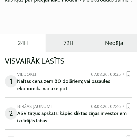
Eiropā. Modelis izstrādāts ar mērķi piedāvāt ģimenēm
praktisku un tehnoloģiski modernu automobili
ikdienas vajadzībām.
24H
72H
Nedēļa
VISVAIRĀK LASĪTS
VIEDOKĻI
07.08.26, 00:35
1
Naftas cena zem 80 dolāriem; vai pasaules
ekonomika var uzelpot
BIRŽAS JAUNUMI
08.08.26, 02:46
2
ASV tirgus apskats: kāpēc sliktas ziņas investoriem
izrādījās labas