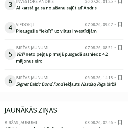
INVESTORS ANDRIS
30.07.26, 01:25
3
AI karstā gaisa nolaišanu sajūt arī Andris
VIEDOKĻI
07.08.26, 09:07
4
Pieaugušie “iekrīt” uz viltus investīcijām
BIRŽAS JAUNUMI
07.08.26, 08:51
5
Virši
neto peļņa pirmajā pusgadā sasniedz 4,2
miljonus eiro
BIRŽAS JAUNUMI
06.08.26, 14:13
6
Signet Baltic Bond Fund
iekļauts
Nasdaq Riga
biržā
JAUNĀKĀS ZIŅAS
BIRŽAS JAUNUMI
08.08.26, 02:46