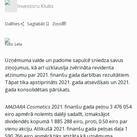
Investoru Klubs
Dalīties
Saglabāt
Ziņo
Foto:
Leta
Uzņēmuma valde un padome sapulcē sniedza savus
ziņojumus, kā arī uzklausīja zvērināta revidenta
atzinumu par 2021. finanšu gada darbības rezultātiem.
Tāpat tika apstiprināts 2021. gada atsevišķais un 2021.
gada konsolidētais pārskats.
MADARA Cosmetics
2021. finanšu gada peļņu 3 476 054
eiro apmērā nolemts daļēji sadalīt, izmaksājot
dividendēs kopumā 1 885 288 eiro, proti, 0.50 eiro par
vienu akciju. Atlikušā 2021. finanšu gada peļņas daļa 1
590 766 eiro apmērā tiks atstāta kā uzņēmuma