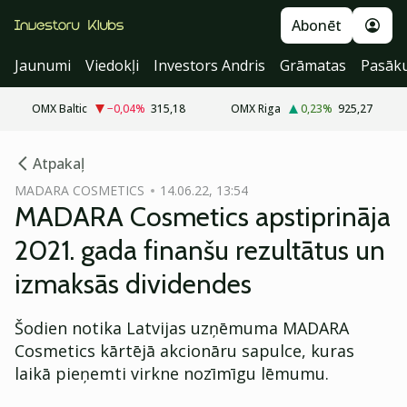
Abonēt
Jaunumi
Viedokļi
Investors Andris
Grāmatas
Pasāk
OMX Baltic
−0,04
%
315,18
OMX Riga
0,23
%
925,27
cebook
cebook
Atpakaļ
Twitter)
Twitter)
MADARA COSMETICS
14.06.22, 13:54
MADARA Cosmetics apstiprināja
kedIn
kedIn
2021. gada finanšu rezultātus un
ail
ail
izmaksās dividendes
k
k
Šodien notika Latvijas uzņēmuma MADARA
Cosmetics kārtējā akcionāru sapulce, kuras
laikā pieņemti virkne nozīmīgu lēmumu.