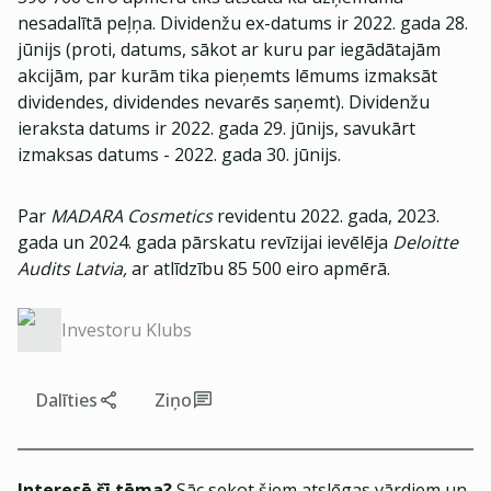
nesadalītā peļņa. Dividenžu ex-datums ir 2022. gada 28.
jūnijs (proti, datums, sākot ar kuru par iegādātajām
akcijām, par kurām tika pieņemts lēmums izmaksāt
dividendes, dividendes nevarēs saņemt). Dividenžu
ieraksta datums ir 2022. gada 29. jūnijs, savukārt
izmaksas datums - 2022. gada 30. jūnijs.
Par
MADARA Cosmetics
revidentu 2022. gada, 2023.
gada un 2024. gada pārskatu revīzijai ievēlēja
Deloitte
Audits Latvia,
ar atlīdzību 85 500 eiro apmērā.
Investoru Klubs
Dalīties
Ziņo
Interesē šī tēma?
Sāc sekot šiem atslēgas vārdiem un