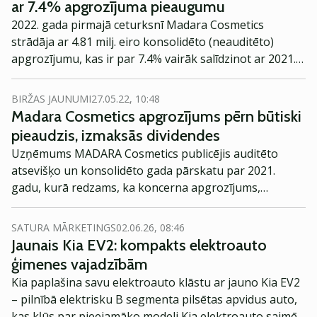
ar 7.4% apgrozījuma pieaugumu
2022. gada pirmajā ceturksnī Madara Cosmetics
strādāja ar 4.81 milj. eiro konsolidēto (neauditēto)
apgrozījumu, kas ir par 7.4% vairāk salīdzinot ar 2021.
gada pirmo ceturksni.
BIRŽAS JAUNUMI
27.05.22, 10:48
Madara Cosmetics apgrozījums pērn būtiski
pieaudzis, izmaksās dividendes
Uzņēmums MADARA Cosmetics publicējis auditēto
atsevišķo un konsolidēto gada pārskatu par 2021.
gadu, kurā redzams, ka koncerna apgrozījums,
salīdzinot ar 2021. gadu, palielinājies par 20%.
SATURA MĀRKETINGS
02.06.26, 08:46
Jaunais Kia EV2: kompakts elektroauto
ģimenes vajadzībām
Kia paplašina savu elektroauto klāstu ar jauno Kia EV2
– pilnībā elektrisku B segmenta pilsētas apvidus auto,
kas kļūs par pieejamāko modeli Kia elektroauto saimē