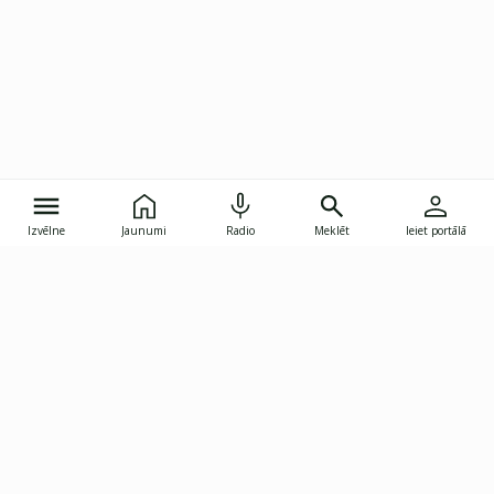
Izvēlne
Jaunumi
Radio
Meklēt
Ieiet portālā
Gunāra Astras iela 8B, Rīga, LV-1082
janis.skupelis@investoruklubs.lv
Abonē
Abonē jaunumus