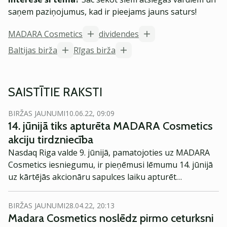
saņem paziņojumus, kad ir pieejams jauns saturs!
MADARA Cosmetics
dividendes
Baltijas birža
Rīgas birža
SAISTĪTIE RAKSTI
BIRŽAS JAUNUMI
10.06.22, 09:09
14. jūnijā tiks apturēta MADARA Cosmetics
akciju tirdzniecība
Nasdaq Riga valde 9. jūnijā, pamatojoties uz MADARA
Cosmetics iesniegumu, ir pieņēmusi lēmumu 14. jūnijā
uz kārtējās akcionāru sapulces laiku apturēt
tirdzniecību ar uzņēmuma akcijām.
BIRŽAS JAUNUMI
28.04.22, 20:13
Madara Cosmetics noslēdz pirmo ceturksni