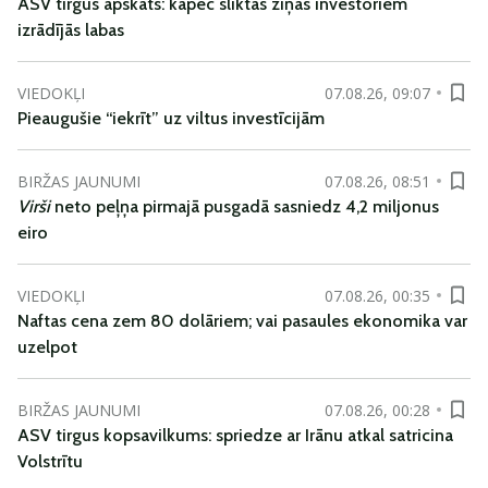
ASV tirgus apskats: kāpēc sliktas ziņas investoriem
izrādījās labas
VIEDOKĻI
07.08.26, 09:07
Pieaugušie “iekrīt” uz viltus investīcijām
BIRŽAS JAUNUMI
07.08.26, 08:51
Virši
neto peļņa pirmajā pusgadā sasniedz 4,2 miljonus
eiro
VIEDOKĻI
07.08.26, 00:35
Naftas cena zem 80 dolāriem; vai pasaules ekonomika var
uzelpot
BIRŽAS JAUNUMI
07.08.26, 00:28
ASV tirgus kopsavilkums: spriedze ar Irānu atkal satricina
Volstrītu