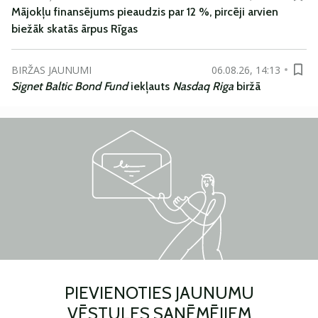
Mājokļu finansējums pieaudzis par 12 %, pircēji arvien
biežāk skatās ārpus Rīgas
BIRŽAS JAUNUMI
06.08.26, 14:13
Signet Baltic Bond Fund
iekļauts
Nasdaq Riga
biržā
PIEVIENOTIES JAUNUMU
VĒSTULES SAŅĒMĒJIEM