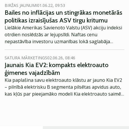
tirgiem saglabāt pietiekami labu stāvokli līdz
BIRŽAS JAUNUMI
01.06.22, 09:53
tirdzniecības dienas beigām.
Bailes no inflācijas un stingrākas monetārās
politikas izraisījušas ASV tirgu kritumu
Lielākie Amerikas Savienoto Valstu (ASV) akciju indeksi
otrdien noslēdzās ar lejupslīdi. Naftas cenu
nepastāvība investoru uzmanības lokā saglabāja
inflācijas kāpumu, tāpat arī Federālās rezervju sistēmas
(FRS) monetārās politikas veidotāji bija noskaņoti
SATURA MĀRKETINGS
02.06.26, 08:46
stingrāk nekā gaidīts.
Jaunais Kia EV2: kompakts elektroauto
ģimenes vajadzībām
Kia paplašina savu elektroauto klāstu ar jauno Kia EV2
– pilnībā elektrisku B segmenta pilsētas apvidus auto,
kas kļūs par pieejamāko modeli Kia elektroauto saimē
Eiropā. Modelis izstrādāts ar mērķi piedāvāt ģimenēm
praktisku un tehnoloģiski modernu automobili
ikdienas vajadzībām.