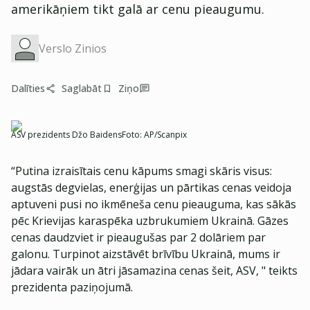
amerikāņiem tikt galā ar cenu pieaugumu.
Verslo Zinios
Dalīties
Saglabāt
Ziņo
ASV prezidents Džo Baidens
Foto:
AP/Scanpix
“Putina izraisītais cenu kāpums smagi skāris visus:
augstās degvielas, enerģijas un pārtikas cenas veidoja
aptuveni pusi no ikmēneša cenu pieauguma, kas sākās
pēc Krievijas karaspēka uzbrukumiem Ukrainā. Gāzes
cenas daudzviet ir pieaugušas par 2 dolāriem par
galonu. Turpinot aizstāvēt brīvību Ukrainā, mums ir
jādara vairāk un ātri jāsamazina cenas šeit, ASV, " teikts
prezidenta paziņojumā.