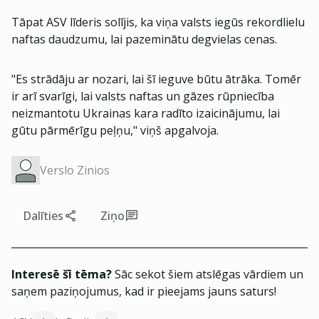
Tāpat ASV līderis solījis, ka viņa valsts iegūs rekordlielu
naftas daudzumu, lai pazeminātu degvielas cenas.
"Es strādāju ar nozari, lai šī ieguve būtu ātrāka. Tomēr
ir arī svarīgi, lai valsts naftas un gāzes rūpniecība
neizmantotu Ukrainas kara radīto izaicinājumu, lai
gūtu pārmērīgu peļņu," viņš apgalvoja.
Verslo Zinios
Dalīties
Ziņo
Interesē šī tēma?
Sāc sekot šiem atslēgas vārdiem un
saņem paziņojumus, kad ir pieejams jauns saturs!