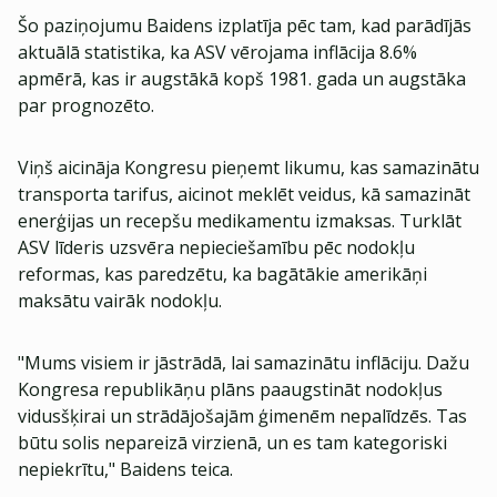
Šo paziņojumu Baidens izplatīja pēc tam, kad parādījās
aktuālā statistika, ka ASV vērojama inflācija 8.6%
apmērā, kas ir augstākā kopš 1981. gada un augstāka
par prognozēto.
Viņš aicināja Kongresu pieņemt likumu, kas samazinātu
transporta tarifus, aicinot meklēt veidus, kā samazināt
enerģijas un recepšu medikamentu izmaksas. Turklāt
ASV līderis uzsvēra nepieciešamību pēc nodokļu
reformas, kas paredzētu, ka bagātākie amerikāņi
maksātu vairāk nodokļu.
"Mums visiem ir jāstrādā, lai samazinātu inflāciju. Dažu
Kongresa republikāņu plāns paaugstināt nodokļus
vidusšķirai un strādājošajām ģimenēm nepalīdzēs. Tas
būtu solis nepareizā virzienā, un es tam kategoriski
nepiekrītu," Baidens teica.