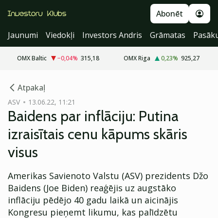
Abonēt
Jaunumi
Viedokļi
Investors Andris
Grāmatas
Pasāk
OMX Baltic
−0,04
%
315,18
OMX Riga
0,23
%
925,27
cebook
cebook
Atpakaļ
Twitter)
Twitter)
ASV
13.06.22, 11:21
Baidens par inflāciju: Putina
kedIn
kedIn
izraisītais cenu kāpums skāris
ail
ail
visus
k
k
Amerikas Savienoto Valstu (ASV) prezidents Džo
Baidens (Joe Biden) reaģējis uz augstāko
inflāciju pēdējo 40 gadu laikā un aicinājis
Kongresu pieņemt likumu, kas palīdzētu