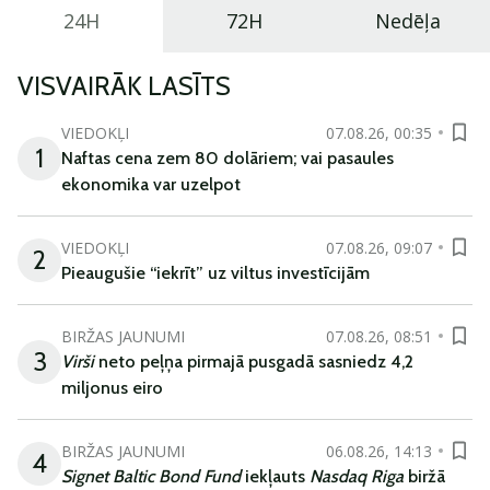
24H
72H
Nedēļa
VISVAIRĀK LASĪTS
VIEDOKĻI
07.08.26, 00:35
1
Naftas cena zem 80 dolāriem; vai pasaules
ekonomika var uzelpot
VIEDOKĻI
07.08.26, 09:07
2
Pieaugušie “iekrīt” uz viltus investīcijām
BIRŽAS JAUNUMI
07.08.26, 08:51
3
Virši
neto peļņa pirmajā pusgadā sasniedz 4,2
miljonus eiro
BIRŽAS JAUNUMI
06.08.26, 14:13
4
Signet Baltic Bond Fund
iekļauts
Nasdaq Riga
biržā