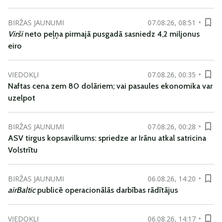
BIRŽAS JAUNUMI
07.08.26, 08:51
Virši
neto peļņa pirmajā pusgadā sasniedz 4,2 miljonus
eiro
VIEDOKĻI
07.08.26, 00:35
Naftas cena zem 80 dolāriem; vai pasaules ekonomika var
uzelpot
BIRŽAS JAUNUMI
07.08.26, 00:28
ASV tirgus kopsavilkums: spriedze ar Irānu atkal satricina
Volstrītu
BIRŽAS JAUNUMI
06.08.26, 14:20
airBaltic
publicē operacionālās darbības rādītājus
VIEDOKĻI
06.08.26, 14:17