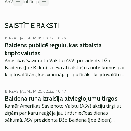
ASV
Inflācija
SAISTĪTIE RAKSTI
BIRŽAS JAUNUMI
09.03.22, 18:26
Baidens publicē regulu, kas atbalsta
kriptovalūtas
Amerikas Savienoto Valstu (ASV) prezidents Džo
Baidens (Joe Biden) izdeva atbalstošus noteikumus par
kriptovalūtām, kas veicināja populārāko kriptovalūtu
aktīvu cenu pieaugumu.
BIRŽAS JAUNUMI
25.02.22, 10:47
Baidena runa izraisīja atvieglojumu tirgos
Kamēr Amerikas Savienoto Valstu (ASV) akciju tirgi uz
ziņām par karu reaģēja jau tirdzniecības dienas
sākumā, ASV prezidenta Džo Baidena (Joe Biden)
paziņojums par 33 valstu sankcijām pret Krieviju lika