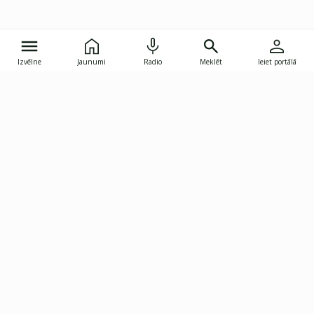
Izvēlne
Jaunumi
Radio
Meklēt
Ieiet portālā
Gunāra Astras iela 8B, Rīga, LV-1082
janis.skupelis@investoruklubs.lv
Abonē
Abonē jaunumus
Reklāma
Publikāciju lietošanas
Vispārējie noteikumi
tiesības
Privātuma politika
Pārtraukt abonēšanu