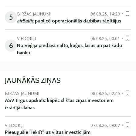
BIRŽAS JAUNUMI
06.08.26, 14:20
5
airBaltic
publicē operacionālās darbības rādītājus
VIEDOKĻI
06.08.26, 00:01
6
Norvēģija piedāvā naftu, kuģus, lašus un pat kādu
banku
JAUNĀKĀS ZIŅAS
BIRŽAS JAUNUMI
08.08.26, 02:46
ASV tirgus apskats: kāpēc sliktas ziņas investoriem
izrādījās labas
VIEDOKĻI
07.08.26, 09:07
Pieaugušie “iekrīt” uz viltus investīcijām