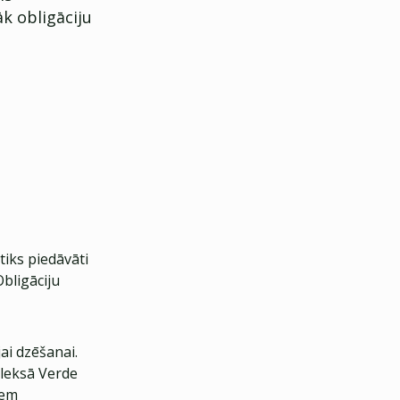
k obligāciju
tiks piedāvāti
Obligāciju
jai dzēšanai.
pleksā Verde
iem