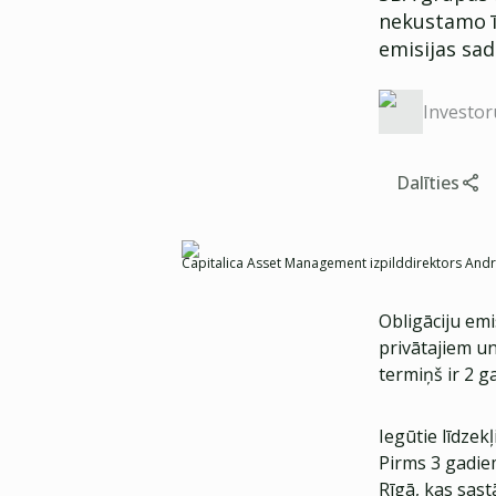
nekustamo īp
emisijas sada
Investor
Dalīties
Capitalica Asset Management izpilddirektors Andr
Obligāciju emi
privātajiem un
termiņš ir 2 g
Iegūtie līdzekļ
Pirms 3 gadiem
Rīgā, kas sas