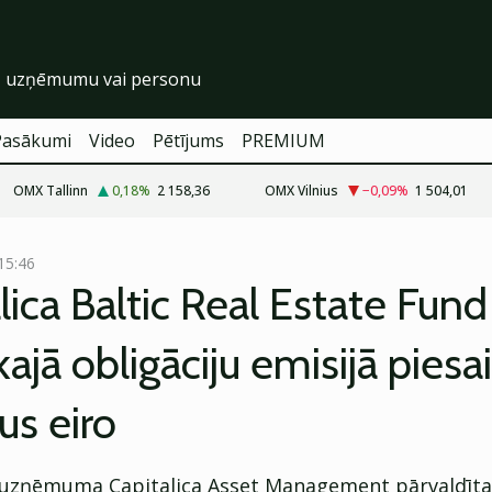
Pasākumi
Video
Pētījums
PREMIUM
OMX Tallinn
0,18
%
2 158,36
OMX Vilnius
−0,09
%
1 504,01
15:46
lica Baltic Real Estate Fund
kajā obligāciju emisijā piesai
us eiro
uzņēmuma Capitalica Asset Management pārvaldīta