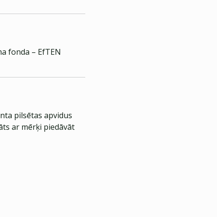
ma fonda – EfTEN
nta pilsētas apvidus
āts ar mērķi piedāvāt