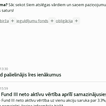
ēma?
Sāc sekot šiem atslēgas vārdiem un saņem paziņojumus
 saturs!
 birža
ieguldījumu fonds
obligācija
 13:30
 palielinājis īres ienākumus
 15:59
Fund III neto aktīvu vērtība aprīlī samazinājusie
 Fund III neto aktīvu vērtība uz vienu akciju saruka par 3.3%