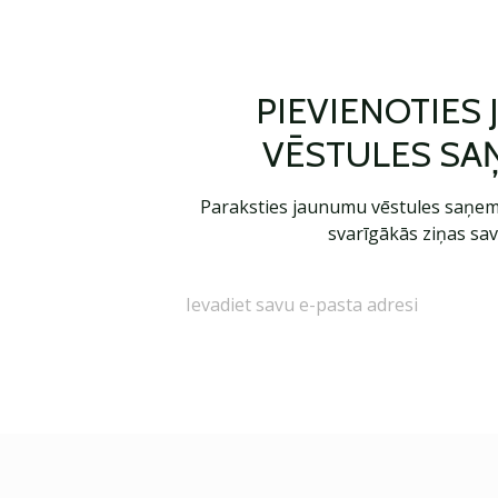
PIEVIENOTIES
VĒSTULES SA
Paraksties jaunumu vēstules saņem
svarīgākās ziņas sav