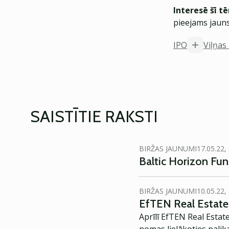
Interesē šī t
pieejams jauns
IPO
Viļņas
SAISTĪTIE RAKSTI
BIRŽAS JAUNUMI
17.05.22,
Baltic Horizon Fund
BIRŽAS JAUNUMI
10.05.22,
EfTEN Real Estate 
Aprīlī EfTEN Real Estate