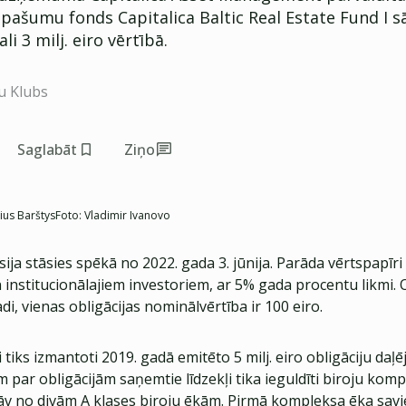
ašumu fonds Capitalica Baltic Real Estate Fund I sā
li 3 milj. eiro vērtībā.
u Klubs
Saglabāt
Ziņo
ius Barštys
Foto:
Vladimir Ivanovo
sija stāsies spēkā no 2022. gada 3. jūnija. Parāda vērtspapīri 
 institucionālajiem investoriem, ar 5% gada procentu likmi. 
adi, vienas obligācijas nominālvērtība ir 100 eiro.
i tiks izmantoti 2019. gadā emitēto 5 milj. eiro obligāciju daļē
 par obligācijām saņemtie līdzekļi tika ieguldīti biroju kom
tāv no divām A klases biroju ēkām. Pirmā kompleksa ēka sav