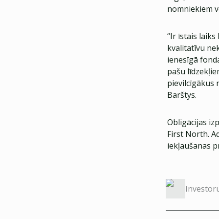
nomniekiem vēr
“Ir īstais lai
kvalitatīvu n
ienesīgā fonda
pašu līdzekļie
pievilcīgākus
Barštys.
Obligācijas iz
First North. A
iekļaušanas pr
Investor