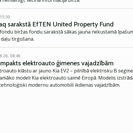
 nemainīgi, liecina informācija biržā.
 15:30
q sarakstā EfTEN United Property Fund
 fondu biržas fondu sarakstā sākas jauna nekustamā īpašu
 daļu tirgošana.
6.26, 08:46
kompakts elektroauto ģimenes vajadzībām
troauto klāstu ar jauno Kia EV2 – pilnībā elektrisku B segme
jamāko modeli Kia elektroauto saimē Eiropā. Modelis izstrād
ehnoloģiski modernu automobili ikdienas vajadzībām.