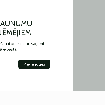
 JAUNUMU
ŅĒMĒJIEM
šanai un ik dienu saņemt
ā e-pastā.
Pievienoties