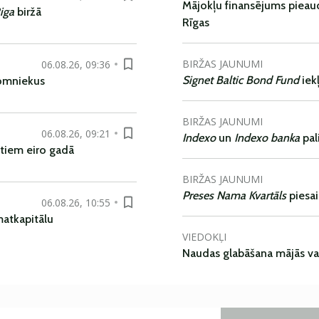
Mājokļu finansējums pieaudz
iga
biržā
Rīgas
BIRŽAS JAUNUMI
06.08.26, 09:36
Signet Baltic Bond Fund
iek
nomniekus
BIRŽAS JAUNUMI
06.08.26, 09:21
Indexo
un
Indexo banka
pal
tiem eiro gadā
BIRŽAS JAUNUMI
Preses Nama Kvartāls
piesa
06.08.26, 10:55
matkapitālu
VIEDOKĻI
Naudas glabāšana mājās va