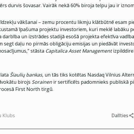
s durvis šovasar. Vairāk nekā 60% biroja telpu jau ir iznom
ks līdzekļu vākšanai – zemu procentu likmju klātbūtnē esam pi
ekustamā īpašuma projektu investoriem, kuri meklē labāku p
 darbība un izstrādes stadijā esošā projekta efektīva vadīb
m segt daļu no pirmās obligāciju emisijas un piedāvāt inves
 nosacījumus,” stāsta
Capitalica Asset Management
izpilddir
plata
Šiaulių bankas
, un tās tiks kotētas Nasdaq Vilnius Alter
dvokātu birojs
Sorainen
ir sertificēts padomnieks publiskā 
ocesā First North tirgū.
u Klubs
Dalīties