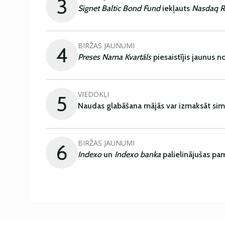
3
Signet Baltic Bond Fund
iekļauts
Nasdaq R
BIRŽAS JAUNUMI
4
Preses Nama Kvartāls
piesaistījis jaunus 
VIEDOKĻI
5
Naudas glabāšana mājās var izmaksāt sim
BIRŽAS JAUNUMI
6
Indexo
un
Indexo banka
palielinājušas pa