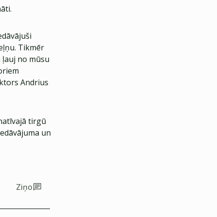
āti.
edāvājuši
eļņu. Tikmēr
a ļauj no mūsu
toriem
ektors Andrius
natīvajā tirgū
piedāvājuma un
Ziņo