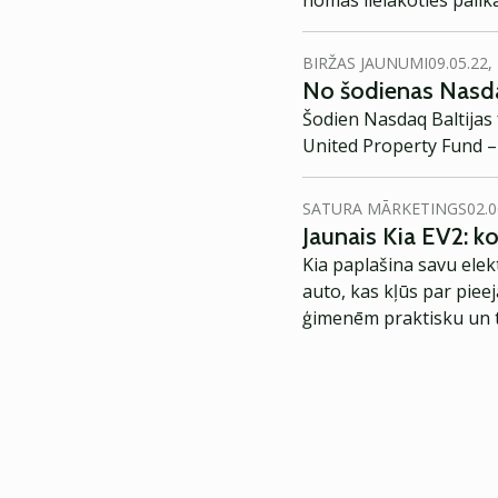
nomas lielākoties palika
BIRŽAS JAUNUMI
09.05.22,
No šodienas Nasda
Šodien Nasdaq Baltijas
United Property Fund –
SATURA MĀRKETINGS
02.0
Jaunais Kia EV2: 
Kia paplašina savu elek
auto, kas kļūs par piee
ģimenēm praktisku un t