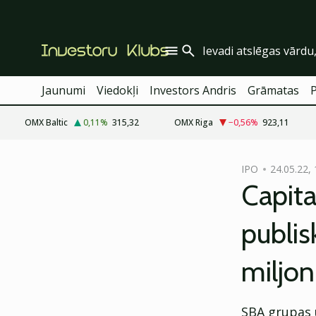
Jaunumi
Viedokļi
Investors Andris
Grāmatas
OMX Baltic
0,11
%
315,32
OMX Riga
−0,56
%
923,11
cebook
cebook
IPO
24.05.22, 
Twitter)
Twitter)
Capita
kedIn
kedIn
publis
ail
ail
miljon
k
k
SBA grupas 