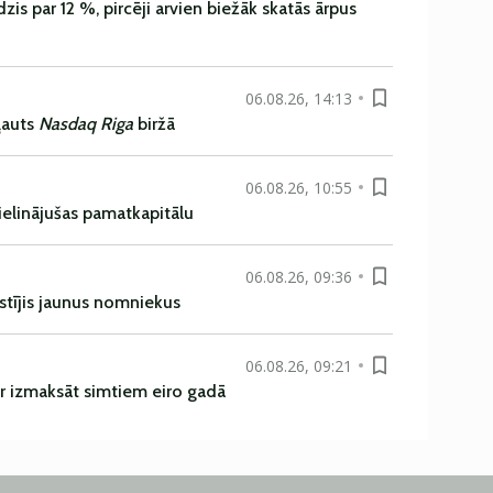
is par 12 %, pircēji arvien biežāk skatās ārpus
06.08.26, 14:13
ļauts
Nasdaq Riga
biržā
06.08.26, 10:55
ielinājušas pamatkapitālu
06.08.26, 09:36
istījis jaunus nomniekus
06.08.26, 09:21
r izmaksāt simtiem eiro gadā