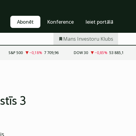
Pašapkalpošanās
Abonēt
Abonēt
Konference
Ieiet portālā
Mans Investoru Klubs
S&P 500
−0,18
%
7 709,96
DOW 30
−0,85
%
53 885,1
stīs 3
is