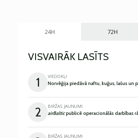
24H
72H
VISVAIRĀK LASĪTS
VIEDOKĻI
1
Norvēģija piedāvā naftu, kuģus, lašus un 
BIRŽAS JAUNUMI
2
airBaltic
publicē operacionālās darbības rā
BIRŽAS JAUNUMI