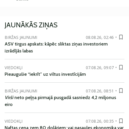
JAUNĀKĀS ZIŅAS
BIRŽAS JAUNUMI
08.08.26, 02:46
ASV tirgus apskats: kāpēc sliktas ziņas investoriem
izrādījās labas
VIEDOKĻI
07.08.26, 09:07
Pieaugušie “iekrīt” uz viltus investīcijām
BIRŽAS JAUNUMI
07.08.26, 08:51
Virši
neto peļņa pirmajā pusgadā sasniedz 4,2 miljonus
eiro
VIEDOKĻI
07.08.26, 00:35
Naftas cena zem 80 dolāriem; vai pasaules ekonomika var