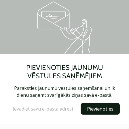
PIEVIENOTIES JAUNUMU
VĒSTULES SAŅĒMĒJIEM
Paraksties jaunumu vēstules saņemšanai un ik
dienu saņemt svarīgākās ziņas savā e-pastā.
Pievienoties