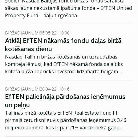
Šodien Nasdaq Baltijas fondu biržas fondu sarakstā
sākas jauna nekustamā īpašuma fonda – EfTEN United
Property Fund – daļu tirgošana.
BIRŽAS JAUNUMI
05.05.22, 10:00
Atklāj EfTEN nākamās fondu daļas biržā
kotēšanas dienu
Nasdaq Tallinn biržas kotēšanas un uzraudzības
komiteja lēmusi, kad EfTEN nākamā fonda daļa tiks
kotēta biržā. Iepriekš investori līdz marta beigām
varēja parakstīties uz EfTEN United Property Fund
daļām par parakstīšanās cenu 10 eiro, un līdz šim fonds
BIRŽAS JAUNUMI
28.04.22, 10:16
jau ir piesaistījis vairāk nekā 18 milj. eiro.
EfTEN palielināja pārdošanas ieņēmumus
un peļņu
Tallinas biržā kotētais EfTEN Real Estate Fund III
pirmajā ceturksnī guvis pārdošanas ieņēmumus 3.46
milj. eiro apmērā, kas ir par 21% vairāk nekā gadu
iepriekš.