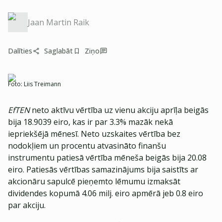
Jaan Martin Raik
Dalīties
Saglabāt
Ziņo
Foto:
Liis Treimann
EfTEN
neto aktīvu vērtība uz vienu akciju aprīļa beigās
bija 18.9039 eiro, kas ir par 3.3% mazāk nekā
iepriekšējā mēnesī. Neto uzskaites vērtība bez
nodokļiem un procentu atvasināto finanšu
instrumentu patiesā vērtība mēneša beigās bija 20.08
eiro. Patiesās vērtības samazinājums bija saistīts ar
akcionāru sapulcē pieņemto lēmumu izmaksāt
dividendes kopumā 4.06 milj. eiro apmērā jeb 0.8 eiro
par akciju.