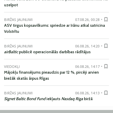
uzelpot
BIRŽAS JAUNUMI
07.08.26, 00:28
ASV tirgus kopsavilkums: spriedze ar Irānu atkal satricina
Volstrītu
BIRŽAS JAUNUMI
06.08.26, 14:20
airBaltic
publicē operacionālās darbības rādītājus
VIEDOKĻI
06.08.26, 14:17
Mājokļu finansējums pieaudzis par 12 %, pircēji arvien
biežāk skatās ārpus Rīgas
BIRŽAS JAUNUMI
06.08.26, 14:13
Signet Baltic Bond Fund
iekļauts
Nasdaq Riga
biržā