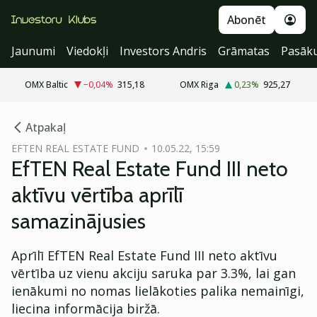
Abonēt
Jaunumi
Viedokļi
Investors Andris
Grāmatas
Pasāk
OMX Baltic
−0,04
%
315,18
OMX Riga
0,23
%
925,27
cebook
Atpakaļ
Twitter)
EFTEN REAL ESTATE FUND
10.05.22, 15:59
EfTEN Real Estate Fund III neto
kedIn
aktīvu vērtība aprīlī
ail
samazinājusies
k
Aprīlī EfTEN Real Estate Fund III neto aktīvu
vērtība uz vienu akciju saruka par 3.3%, lai gan
ienākumi no nomas lielākoties palika nemainīgi,
liecina informācija biržā.