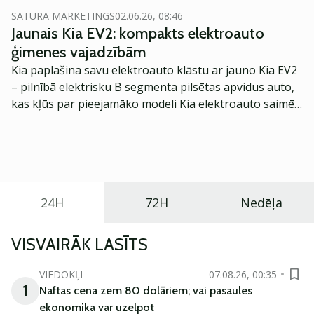
SATURA MĀRKETINGS
02.06.26, 08:46
Jaunais Kia EV2: kompakts elektroauto
ģimenes vajadzībām
Kia paplašina savu elektroauto klāstu ar jauno Kia EV2
– pilnībā elektrisku B segmenta pilsētas apvidus auto,
kas kļūs par pieejamāko modeli Kia elektroauto saimē
Eiropā. Modelis izstrādāts ar mērķi piedāvāt ģimenēm
praktisku un tehnoloģiski modernu automobili
ikdienas vajadzībām.
24H
72H
Nedēļa
VISVAIRĀK LASĪTS
VIEDOKĻI
07.08.26, 00:35
1
Naftas cena zem 80 dolāriem; vai pasaules
ekonomika var uzelpot