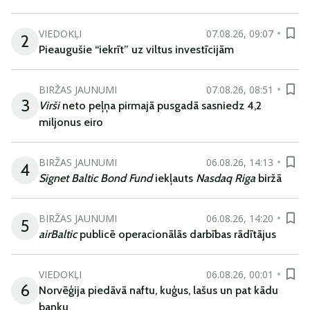
VIEDOKĻI
07.08.26, 09:07
2
Pieaugušie “iekrīt” uz viltus investīcijām
BIRŽAS JAUNUMI
07.08.26, 08:51
3
Virši
neto peļņa pirmajā pusgadā sasniedz 4,2
miljonus eiro
BIRŽAS JAUNUMI
06.08.26, 14:13
4
Signet Baltic Bond Fund
iekļauts
Nasdaq Riga
biržā
BIRŽAS JAUNUMI
06.08.26, 14:20
5
airBaltic
publicē operacionālās darbības rādītājus
VIEDOKĻI
06.08.26, 00:01
6
Norvēģija piedāvā naftu, kuģus, lašus un pat kādu
banku