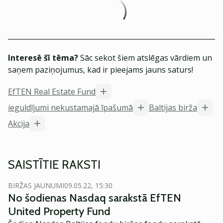
Interesē šī tēma?
Sāc sekot šiem atslēgas vārdiem un
saņem paziņojumus, kad ir pieejams jauns saturs!
EfTEN Real Estate Fund
ieguldījumi nekustamajā īpašumā
Baltijas birža
Akcija
SAISTĪTIE RAKSTI
BIRŽAS JAUNUMI
09.05.22, 15:30
No šodienas Nasdaq sarakstā EfTEN
United Property Fund