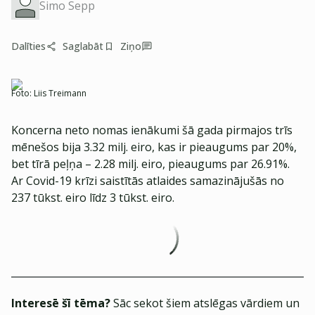
Simo Sepp
Dalīties
Saglabāt
Ziņo
Foto:
Liis Treimann
Koncerna neto nomas ienākumi šā gada pirmajos trīs
mēnešos bija 3.32 milj. eiro, kas ir pieaugums par 20%,
bet tīrā peļņa – 2.28 milj. eiro, pieaugums par 26.91%.
Ar Covid-19 krīzi saistītās atlaides samazinājušās no
237 tūkst. eiro līdz 3 tūkst. eiro.
Interesē šī tēma?
Sāc sekot šiem atslēgas vārdiem un