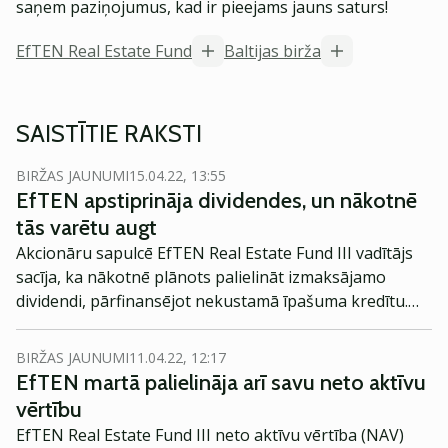
saņem paziņojumus, kad ir pieejams jauns saturs!
EfTEN Real Estate Fund
Baltijas birža
SAISTĪTIE RAKSTI
BIRŽAS JAUNUMI
15.04.22, 13:55
EfTEN apstiprināja dividendes, un nākotnē
tās varētu augt
Akcionāru sapulcē EfTEN Real Estate Fund III vadītājs
sacīja, ka nākotnē plānots palielināt izmaksājamo
dividendi, pārfinansējot nekustamā īpašuma kredītu.
Akcionāri sapulcē apstiprināja darba kārtības
jautājumus un saņēma pārskatu par nozarē notiekošo.
BIRŽAS JAUNUMI
11.04.22, 12:17
EfTEN martā palielināja arī savu neto aktīvu
vērtību
EfTEN Real Estate Fund III neto aktīvu vērtība (NAV)