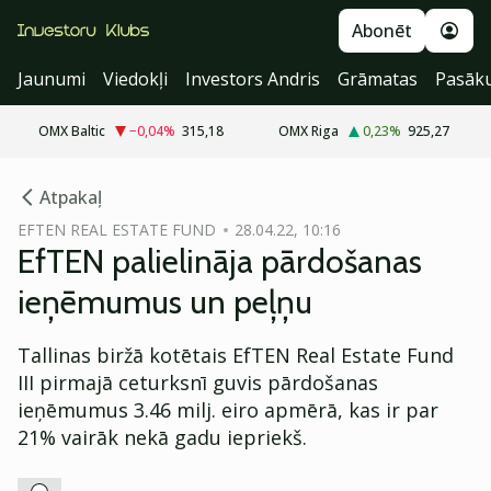
Abonēt
Jaunumi
Viedokļi
Investors Andris
Grāmatas
Pasāk
OMX Baltic
−0,04
%
315,18
OMX Riga
0,23
%
925,27
cebook
Atpakaļ
Twitter)
EFTEN REAL ESTATE FUND
28.04.22, 10:16
EfTEN palielināja pārdošanas
kedIn
ieņēmumus un peļņu
ail
Tallinas biržā kotētais EfTEN Real Estate Fund
k
III pirmajā ceturksnī guvis pārdošanas
ieņēmumus 3.46 milj. eiro apmērā, kas ir par
21% vairāk nekā gadu iepriekš.