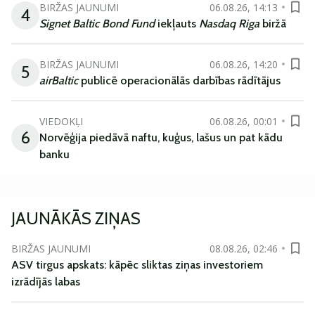
BIRŽAS JAUNUMI
06.08.26, 14:13
4
Signet Baltic Bond Fund
iekļauts
Nasdaq Riga
biržā
BIRŽAS JAUNUMI
06.08.26, 14:20
5
airBaltic
publicē operacionālās darbības rādītājus
VIEDOKĻI
06.08.26, 00:01
6
Norvēģija piedāvā naftu, kuģus, lašus un pat kādu
banku
JAUNĀKĀS ZIŅAS
BIRŽAS JAUNUMI
08.08.26, 02:46
ASV tirgus apskats: kāpēc sliktas ziņas investoriem
izrādījās labas