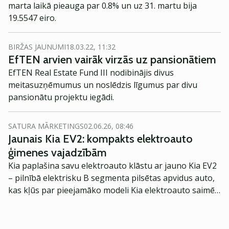
marta laikā pieauga par 0.8% un uz 31. martu bija
19.5547 eiro.
BIRŽAS JAUNUMI
18.03.22, 11:32
EfTEN arvien vairāk virzās uz pansionātiem
EfTEN Real Estate Fund III nodibinājis divus
meitasuzņēmumus un noslēdzis līgumus par divu
pansionātu projektu iegādi.
SATURA MĀRKETINGS
02.06.26, 08:46
Jaunais Kia EV2: kompakts elektroauto
ģimenes vajadzībām
Kia paplašina savu elektroauto klāstu ar jauno Kia EV2
– pilnībā elektrisku B segmenta pilsētas apvidus auto,
kas kļūs par pieejamāko modeli Kia elektroauto saimē
Eiropā. Modelis izstrādāts ar mērķi piedāvāt ģimenēm
praktisku un tehnoloģiski modernu automobili
ikdienas vajadzībām.