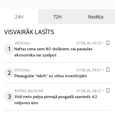
24H
72H
Nedēļa
VISVAIRĀK LASĪTS
VIEDOKĻI
07.08.26, 00:35
1
Naftas cena zem 80 dolāriem; vai pasaules
ekonomika var uzelpot
VIEDOKĻI
07.08.26, 09:07
2
Pieaugušie “iekrīt” uz viltus investīcijām
BIRŽAS JAUNUMI
07.08.26, 08:51
3
Virši
neto peļņa pirmajā pusgadā sasniedz 4,2
miljonus eiro