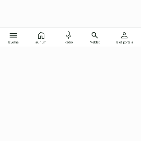
Izvēlne
Jaunumi
Radio
Meklēt
Ieiet portālā
Gunāra Astras iela 8B, Rīga, LV-1082
janis.skupelis@investoruklubs.lv
Abonē
Abonē jaunumus
Reklāma
Publikāciju lietošanas
Vispārējie noteikumi