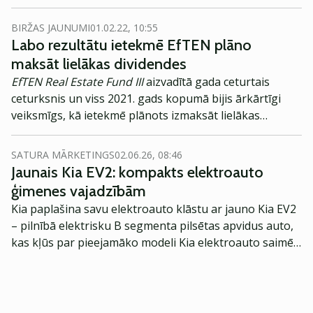
pirms gada.
BIRŽAS JAUNUMI
01.02.22, 10:55
Labo rezultātu ietekmē EfTEN plāno
maksāt lielākas dividendes
EfTEN Real Estate Fund III
aizvadītā gada ceturtais
ceturksnis un viss 2021. gads kopumā bijis ārkārtīgi
veiksmīgs, kā ietekmē plānots izmaksāt lielākas
dividendes, nekā to paredz politika, liecina biržas
paziņojums.
SATURA MĀRKETINGS
02.06.26, 08:46
Jaunais Kia EV2: kompakts elektroauto
ģimenes vajadzībām
Kia paplašina savu elektroauto klāstu ar jauno Kia EV2
– pilnībā elektrisku B segmenta pilsētas apvidus auto,
kas kļūs par pieejamāko modeli Kia elektroauto saimē
Eiropā. Modelis izstrādāts ar mērķi piedāvāt ģimenēm
praktisku un tehnoloģiski modernu automobili
ikdienas vajadzībām.