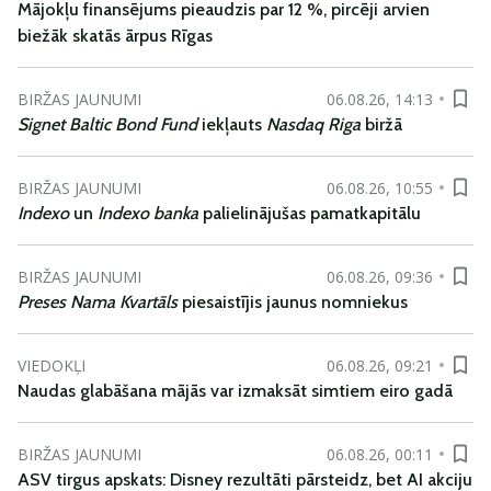
Mājokļu finansējums pieaudzis par 12 %, pircēji arvien
biežāk skatās ārpus Rīgas
BIRŽAS JAUNUMI
06.08.26, 14:13
Signet Baltic Bond Fund
iekļauts
Nasdaq Riga
biržā
BIRŽAS JAUNUMI
06.08.26, 10:55
Indexo
un
Indexo banka
palielinājušas pamatkapitālu
BIRŽAS JAUNUMI
06.08.26, 09:36
Preses Nama Kvartāls
piesaistījis jaunus nomniekus
VIEDOKĻI
06.08.26, 09:21
Naudas glabāšana mājās var izmaksāt simtiem eiro gadā
BIRŽAS JAUNUMI
06.08.26, 00:11
ASV tirgus apskats: Disney rezultāti pārsteidz, bet AI akciju