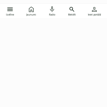
Izvēlne
Jaunumi
Radio
Meklēt
Ieiet portālā
Gunāra Astras iela 8B, Rīga, LV-1082
janis.skupelis@investoruklubs.lv
Abonē
Abonē jaunumus
Reklāma
Publikāciju lietošanas
Vispārējie noteikumi
tiesības
Privātuma politika
Pārtraukt abonēšanu
Iestatījumu pārvaldība