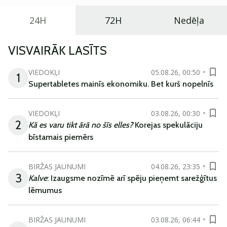
24H
72H
Nedēļa
VISVAIRĀK LASĪTS
VIEDOKĻI
05.08.26, 00:50
1
Supertabletes mainīs ekonomiku. Bet kurš nopelnīs
VIEDOKĻI
03.08.26, 00:30
2
Kā es varu tikt ārā no šīs elles?
Korejas spekulāciju
bīstamais piemērs
BIRŽAS JAUNUMI
04.08.26, 23:35
3
Kalve
: Izaugsme nozīmē arī spēju pieņemt sarežģītus
lēmumus
BIRŽAS JAUNUMI
03.08.26, 06:44