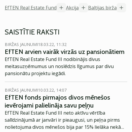
EfTEN Real Estate Fund
Akcija
Baltijas birža
SAISTĪTIE RAKSTI
BIRŽAS JAUNUMI
18.03.22, 11:32
EfTEN arvien vairāk virzās uz pansionātiem
EfTEN Real Estate Fund III nodibinājis divus
meitasuzņēmumus un noslēdzis līgumus par divu
pansionātu projektu iegādi.
BIRŽAS JAUNUMI
10.03.22, 14:07
EfTEN fonds pirmajos divos mēnešos
ievērojami palielināja savu peļņu
EfTEN Real Estate Fund III neto aktīvu vērtība
salīdzinājumā ar janvāri ir pieaugusi, un peļņa pirms
nolietojuma divos mēnešos bija par 15% lielāka nekā