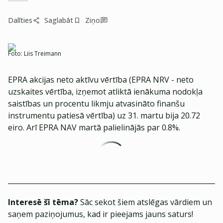
Dalīties
Saglabāt
Ziņo
Foto:
Liis Treimann
EPRA akcijas neto aktīvu vērtība (EPRA NRV - neto
uzskaites vērtība, izņemot atliktā ienākuma nodokļa
saistības un procentu likmju atvasināto finanšu
instrumentu patiesā vērtība) uz 31. martu bija 20.72
eiro. Arī EPRA NAV martā palielinājās par 0.8%.
Interesē šī tēma?
Sāc sekot šiem atslēgas vārdiem un
saņem paziņojumus, kad ir pieejams jauns saturs!