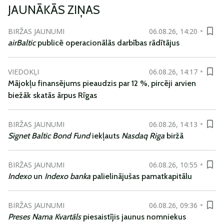
JAUNĀKĀS ZIŅAS
BIRŽAS JAUNUMI
06.08.26, 14:20
airBaltic
publicē operacionālās darbības rādītājus
VIEDOKĻI
06.08.26, 14:17
Mājokļu finansējums pieaudzis par 12 %, pircēji arvien
biežāk skatās ārpus Rīgas
BIRŽAS JAUNUMI
06.08.26, 14:13
Signet Baltic Bond Fund
iekļauts
Nasdaq Riga
biržā
BIRŽAS JAUNUMI
06.08.26, 10:55
Indexo
un
Indexo banka
palielinājušas pamatkapitālu
BIRŽAS JAUNUMI
06.08.26, 09:36
Preses Nama Kvartāls
piesaistījis jaunus nomniekus