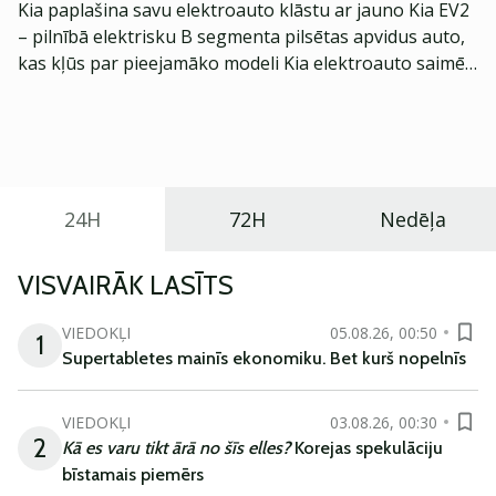
Kia paplašina savu elektroauto klāstu ar jauno Kia EV2
– pilnībā elektrisku B segmenta pilsētas apvidus auto,
kas kļūs par pieejamāko modeli Kia elektroauto saimē
Eiropā. Modelis izstrādāts ar mērķi piedāvāt ģimenēm
praktisku un tehnoloģiski modernu automobili
ikdienas vajadzībām.
24H
72H
Nedēļa
VISVAIRĀK LASĪTS
VIEDOKĻI
05.08.26, 00:50
1
Supertabletes mainīs ekonomiku. Bet kurš nopelnīs
VIEDOKĻI
03.08.26, 00:30
2
Kā es varu tikt ārā no šīs elles?
Korejas spekulāciju
bīstamais piemērs