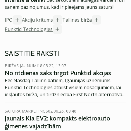
Interesē šī tēma?
Sāc sekot šiem atslēgas vārdiem un
saņem paziņojumus, kad ir pieejams jauns saturs!
IPO
Akciju kritums
Tallinas birža
Punktid Technologies
SAISTĪTIE RAKSTI
BIRŽAS JAUNUMI
18.05.22, 13:07
No rītdienas sāks tirgot Punktid akcijas
Pēc Nasdaq Tallinn datiem, Igaunijas uzņēmums
Punktid Technologies atbilst visiem nosacījumiem, lai
iekļautos biržā, un tirdzniecība First North alternatīvajā
tirgū varētu sākties ceturtdien.
SATURA MĀRKETINGS
02.06.26, 08:46
Jaunais Kia EV2: kompakts elektroauto
ģimenes vajadzībām