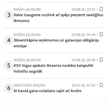
BIRŽAS JAUNUMI
04.08.26, 23:35
3
Kalve
: Izaugsme nozīmē arī spēju pieņemt sarežģītus
lēmumus
BIRŽAS JAUNUMI
03.08.26, 06:44
4
Storent
kāpina ieņēmumus un gatavojas obligāciju
emisijai
BIRŽAS JAUNUMI
05.08.26, 00:49
5
ASV tirgus apskats: Besenta norādes katapultē
Volstrītu augstāk
INVESTORS ANDRIS
30.07.26, 01:25
6
AI karstā gaisa nolaišanu sajūt arī Andris