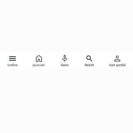
Izvēlne
Jaunumi
Radio
Meklēt
Ieiet portālā
Gunāra Astras iela 8B, Rīga, LV-1082
janis.skupelis@investoruklubs.lv
Abonē
Abonē jaunumus