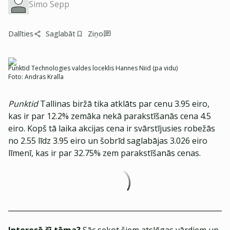
Simo Sepp
Dalīties
Saglabāt
Ziņo
Punktid Technologies valdes loceklis Hannes Niid (pa vidu)
Foto:
Andras Kralla
Punktid
Tallinas biržā tika atklāts par cenu 3.95 eiro,
kas ir par 12.2% zemāka nekā parakstīšanās cena 4.5
eiro. Kopš tā laika akcijas cena ir svārstījusies robežās
no 2.55 līdz 3.95 eiro un šobrīd saglabājas 3.026 eiro
līmenī, kas ir par 32.75% zem parakstīšanās cenas.