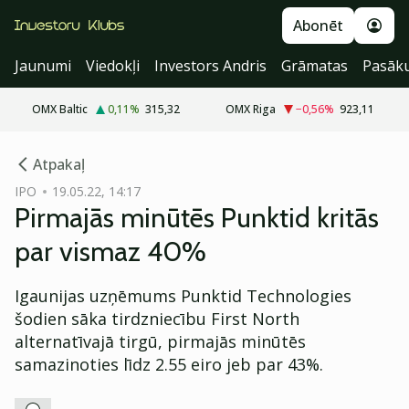
Abonēt
Jaunumi
Viedokļi
Investors Andris
Grāmatas
Pasāk
OMX Baltic
0,11
%
315,32
OMX Riga
−0,56
%
923,11
cebook
Atpakaļ
Twitter)
IPO
19.05.22, 14:17
Pirmajās minūtēs Punktid kritās
kedIn
par vismaz 40%
ail
Igaunijas uzņēmums Punktid Technologies
k
šodien sāka tirdzniecību First North
alternatīvajā tirgū, pirmajās minūtēs
samazinoties līdz 2.55 eiro jeb par 43%.