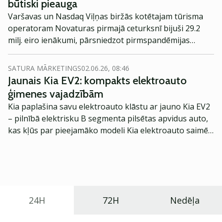
būtiski pieauga
Varšavas un Nasdaq Viļņas biržās kotētajam tūrisma
operatoram Novaturas pirmajā ceturksnī bijuši 29.2
milj. eiro ienākumi, pārsniedzot pirmspandēmijas
periodu 2019. gadā.
SATURA MĀRKETINGS
02.06.26, 08:46
Jaunais Kia EV2: kompakts elektroauto
ģimenes vajadzībām
Kia paplašina savu elektroauto klāstu ar jauno Kia EV2
– pilnībā elektrisku B segmenta pilsētas apvidus auto,
kas kļūs par pieejamāko modeli Kia elektroauto saimē
Eiropā. Modelis izstrādāts ar mērķi piedāvāt ģimenēm
praktisku un tehnoloģiski modernu automobili
ikdienas vajadzībām.
24H
72H
Nedēļa