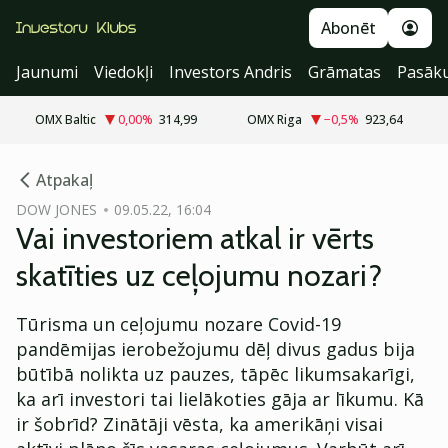
Abonēt
Jaunumi
Viedokļi
Investors Andris
Grāmatas
Pasāk
OMX Baltic
0,00
%
314,99
OMX Riga
−0,5
%
923,64
cebook
Atpakaļ
Twitter)
DOW JONES
09.05.22, 16:04
Vai investoriem atkal ir vērts
kedIn
skatīties uz ceļojumu nozari?
ail
Tūrisma un ceļojumu nozare Covid-19
k
pandēmijas ierobežojumu dēļ divus gadus bija
būtībā nolikta uz pauzes, tāpēc likumsakarīgi,
ka arī investori tai lielākoties gāja ar līkumu. Kā
ir šobrīd? Zinātāji vēsta, ka amerikāņi visai