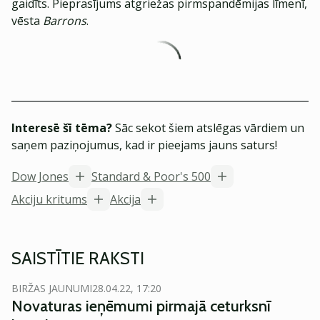
gaidīts. Pieprasījums atgriežas pirmspandēmijas līmenī,
vēsta
Barrons
.
Interesē šī tēma?
Sāc sekot šiem atslēgas vārdiem un
saņem paziņojumus, kad ir pieejams jauns saturs!
Dow Jones
Standard & Poor's 500
Akciju kritums
Akcija
SAISTĪTIE RAKSTI
BIRŽAS JAUNUMI
28.04.22, 17:20
Novaturas ieņēmumi pirmajā ceturksnī