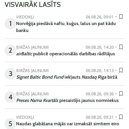
VISVAIRĀK LASĪTS
VIEDOKĻI
06.08.26, 00:01
1
Norvēģija piedāvā naftu, kuģus, lašus un pat kādu
banku
BIRŽAS JAUNUMI
06.08.26, 14:20
2
airBaltic
publicē operacionālās darbības rādītājus
BIRŽAS JAUNUMI
06.08.26, 14:13
3
Signet Baltic Bond Fund
iekļauts
Nasdaq Riga
biržā
BIRŽAS JAUNUMI
06.08.26, 09:36
4
Preses Nama Kvartāls
piesaistījis jaunus nomniekus
VIEDOKĻI
06.08.26, 09:21
5
Naudas glabāšana mājās var izmaksāt simtiem eiro