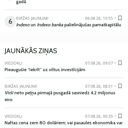
gadā
BIRŽAS JAUNUMI
06.08.26, 10:55
6
Indexo
un
Indexo banka
palielinājušas pamatkapitālu
JAUNĀKĀS ZIŅAS
VIEDOKĻI
07.08.26, 09:07
Pieaugušie “iekrīt” uz viltus investīcijām
BIRŽAS JAUNUMI
07.08.26, 08:51
Virši
neto peļņa pirmajā pusgadā sasniedz 4,2 miljonus
eiro
VIEDOKĻI
07.08.26, 00:35
Naftas cena zem 80 dolāriem; vai pasaules ekonomika var