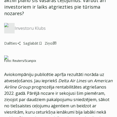
aktīvi plāno šīs vasaras ceļojumus. Varbūt arī
investoriem ir laiks atgriezties pie tūrisma
nozares?
Investoru Klubs
Dalīties
Saglabāt
Ziņo
Foto:
Reuters/Scanpix
Aviokompāniju publicētie aprīļa rezultāti norāda uz
atveseļošanos. Jau iepriekš
Delta Air Lines
un
American
Airline Group
prognozēja rentabilitātes atgriešanos
2022. gadā. Pārējā nozare ir sekojusi šim piemēram,
ziņojot par daudziem pakalpojumu sniedzējiem, sākot
no tiešsaistes ceļojumu aģentiem un beidzot ar
viesnīcām, kuru ceturkšņa ienākumi bija labāki nekā