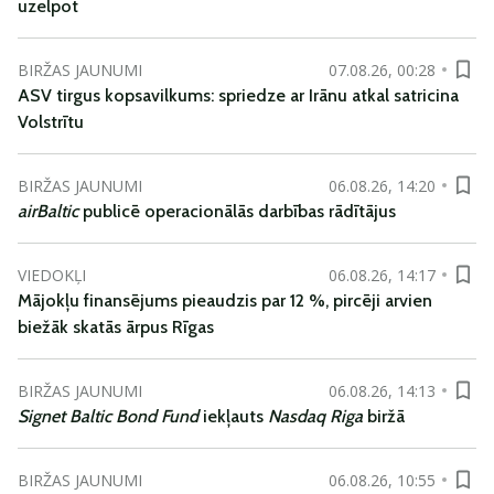
uzelpot
BIRŽAS JAUNUMI
07.08.26, 00:28
ASV tirgus kopsavilkums: spriedze ar Irānu atkal satricina
Volstrītu
BIRŽAS JAUNUMI
06.08.26, 14:20
airBaltic
publicē operacionālās darbības rādītājus
VIEDOKĻI
06.08.26, 14:17
Mājokļu finansējums pieaudzis par 12 %, pircēji arvien
biežāk skatās ārpus Rīgas
BIRŽAS JAUNUMI
06.08.26, 14:13
Signet Baltic Bond Fund
iekļauts
Nasdaq Riga
biržā
BIRŽAS JAUNUMI
06.08.26, 10:55