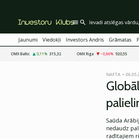
Jaunumi
Viedokļi
Investors Andris
Grāmatas
OMX Baltic
0,11
%
315,32
OMX Riga
−0,86
%
920,55
cebook
NAFTA
06.05.
Twitter)
Globāl
kedIn
paliel
ail
k
Saūda Arābija
nedaudz pali
radītajiem r