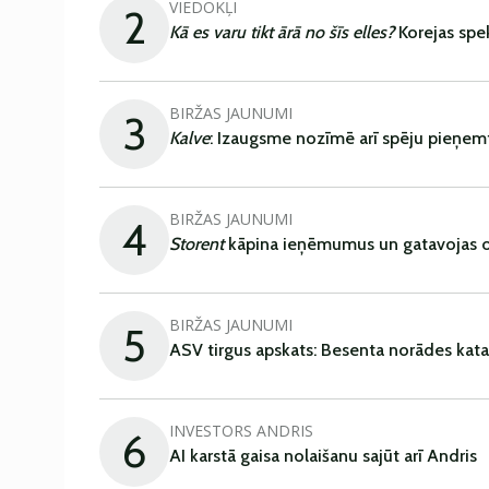
VIEDOKĻI
2
Kā es varu tikt ārā no šīs elles?
Korejas spe
BIRŽAS JAUNUMI
3
Kalve
: Izaugsme nozīmē arī spēju pieņem
BIRŽAS JAUNUMI
4
Storent
kāpina ieņēmumus un gatavojas ob
BIRŽAS JAUNUMI
5
ASV tirgus apskats: Besenta norādes kata
INVESTORS ANDRIS
6
AI karstā gaisa nolaišanu sajūt arī Andris