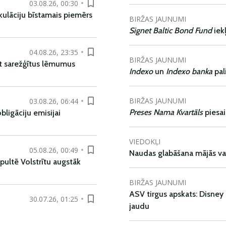
03.08.26, 00:30
kulāciju bīstamais piemērs
BIRŽAS JAUNUMI
Signet Baltic Bond Fund
iek
04.08.26, 23:35
BIRŽAS JAUNUMI
t sarežģītus lēmumus
Indexo
un
Indexo banka
pal
BIRŽAS JAUNUMI
03.08.26, 06:44
Preses Nama Kvartāls
piesa
ligāciju emisijai
VIEDOKĻI
05.08.26, 00:49
Naudas glabāšana mājās va
pultē Volstrītu augstāk
BIRŽAS JAUNUMI
ASV tirgus apskats: Disney 
30.07.26, 01:25
jaudu