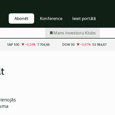
Pašapkalpošanās
Abonēt
Abonēt
Konference
Ieiet portālā
Mans Investoru Klubs
S&P 500
−0,24
%
7 704,66
DOW 30
−0,67
%
53 984,87
āt
vienojās
juma