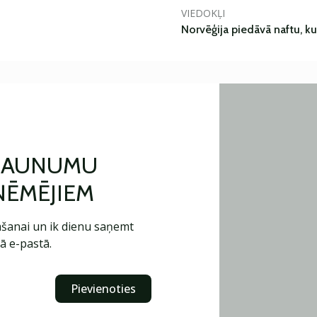
VIEDOKĻI
Norvēģija piedāvā naftu, k
 JAUNUMU
ŅĒMĒJIEM
šanai un ik dienu saņemt
ā e-pastā.
Pievienoties