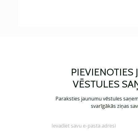
PIEVIENOTIES
VĒSTULES SA
Paraksties jaunumu vēstules saņem
svarīgākās ziņas sav