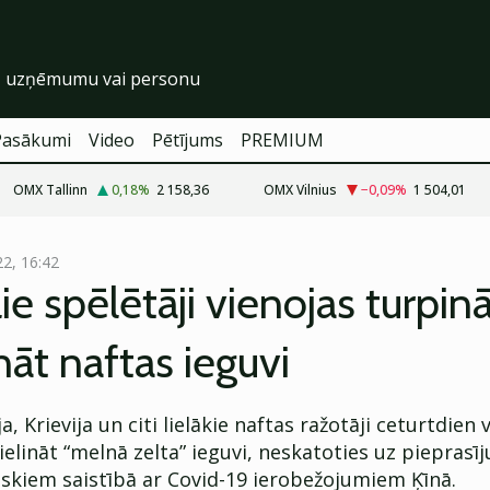
Pasākumi
Video
Pētījums
PREMIUM
OMX Tallinn
0,18
%
2 158,36
OMX Vilnius
−0,09
%
1 504,01
22, 16:42
ie spēlētāji vienojas turpin
ināt naftas ieguvi
, Krievija un citi lielākie naftas ražotāji ceturtdien 
elināt “melnā zelta” ieguvi, neskatoties uz pieprasī
iskiem saistībā ar Covid-19 ierobežojumiem Ķīnā.