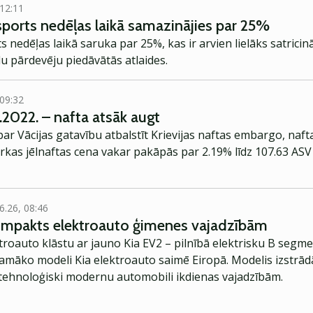
 12:11
ksports nedēļas laikā samazinājies par 25%
s nedēļas laikā saruka par 25%, kas ir arvien lielāks satricinā
ielu pārdevēju piedāvātās atlaides.
 09:32
.2022. – nafta atsāk augt
r Vācijas gatavību atbalstīt Krievijas naftas embargo, naf
kas jēlnaftas cena vakar pakāpās par 2.19% līdz 107.63 ASV
6.26, 08:46
kompakts elektroauto ģimenes vajadzībām
troauto klāstu ar jauno Kia EV2 – pilnībā elektrisku B segme
jamāko modeli Kia elektroauto saimē Eiropā. Modelis izstrād
ehnoloģiski modernu automobili ikdienas vajadzībām.