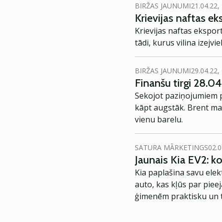
BIRŽAS JAUNUMI
21.04.22,
Krievijas naftas e
Krievijas naftas eksport
tādi, kurus vilina izejv
BIRŽAS JAUNUMI
29.04.22,
Finanšu tirgi 28.04
Sekojot paziņojumiem pa
kāpt augstāk. Brent mar
vienu barelu.
SATURA MĀRKETINGS
02.0
Jaunais Kia EV2: 
Kia paplašina savu elek
auto, kas kļūs par piee
ģimenēm praktisku un t