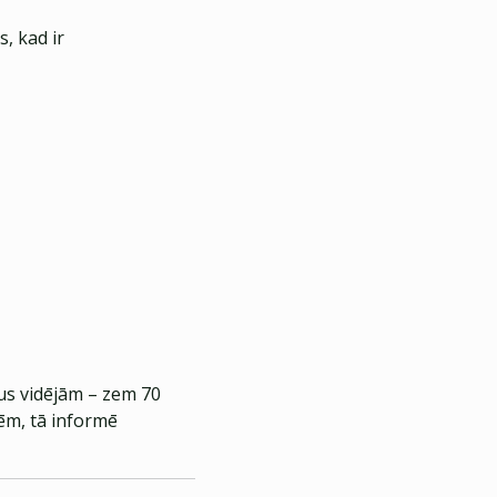
, kad ir
gus vidējām – zem 70
dēm, tā informē