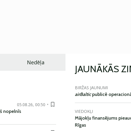
Nedēļa
JAUNĀKĀS Z
BIRŽAS JAUNUMI
airBaltic
publicē operacionāl
05.08.26, 00:50
VIEDOKĻI
š nopelnīs
Mājokļu finansējums pieaudz
Rīgas