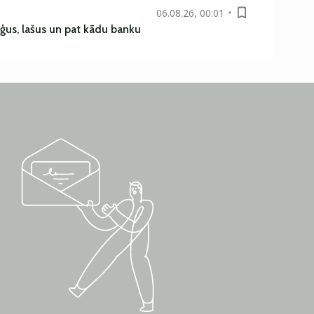
06.08.26, 00:01
uģus, lašus un pat kādu banku