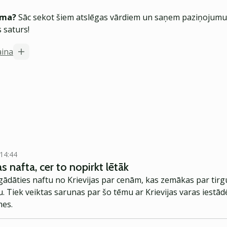
ēma?
Sāc sekot šiem atslēgas vārdiem un saņem paziņojumus
 saturs!
aina
 14:44
jas nafta, cer to nopirkt lētāk
egādāties naftu no Krievijas par cenām, kas zemākas par tir
. Tiek veiktas sarunas par šo tēmu ar Krievijas varas iestā
mes.