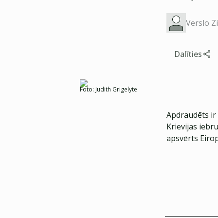
Verslo Z
Dalīties
Foto:
Judith Grigelyte
Apdraudēts ir 
Krievijas iebr
apsvērts Eirop