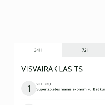
24H
72H
VISVAIRĀK LASĪTS
VIEDOKĻI
1
Supertabletes mainīs ekonomiku. Bet kur