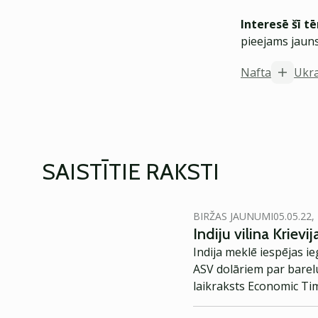
Interesē šī t
pieejams jauns
Nafta
Ukr
SAISTĪTIE RAKSTI
BIRŽAS JAUNUMI
05.05.22,
Indiju vilina Krievi
Indija meklē iespējas i
ASV dolāriem par barelu
laikraksts Economic Ti