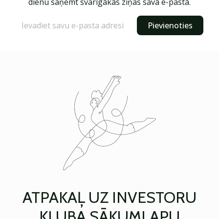
dienu saņemt svarīgākās ziņas savā e-pastā.
Pievienoties
ATPAKAĻ UZ INVESTORU
KLUBA SĀKUMLAPU