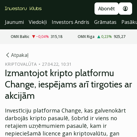
Abonēt
Jaunumi
Viedokļi
Investors Andris
Grāmatas
Pasāk
OMX Baltic
−0,04
%
315,18
OMX Riga
0,23
%
925,27
cebook
Atpakaļ
Twitter)
KRIPTOVALŪTA
27.04.22, 10:31
Izmantojot kripto platformu
kedIn
Change, iespējams arī tirgoties ar
ail
akcijām
k
Investīciju platforma Change, kas galvenokārt
darbojās kripto pasaulē, šobrīd ir viens no
retajiem uzņēmumiem pasaulē, kam ir
nepieciešamā licence gan kriptovalūtu, gan