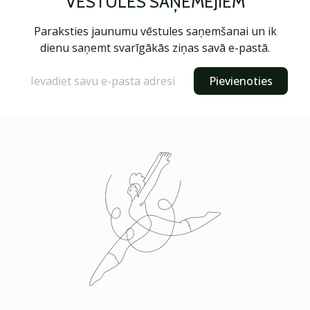
VĒSTULES SAŅĒMĒJIEM
Paraksties jaunumu vēstules saņemšanai un ik
dienu saņemt svarīgākās ziņas savā e-pastā.
Pievienoties