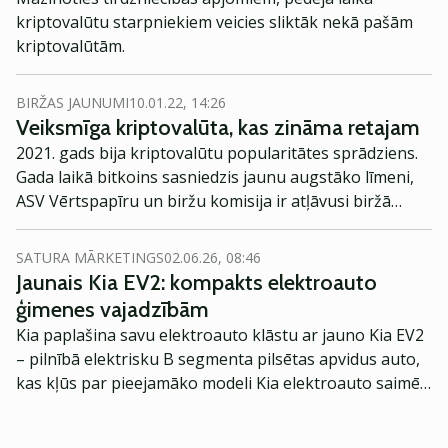
kriptovalūtu starpniekiem veicies sliktāk nekā pašām
kriptovalūtām.
BIRŽAS JAUNUMI
10.01.22, 14:26
Veiksmīga kriptovalūta, kas zināma retajam
2021. gads bija kriptovalūtu popularitātes sprādziens.
Gada laikā bitkoins sasniedzis jaunu augstāko līmeni,
ASV Vērtspapīru un biržu komisija ir atļāvusi biržā
tirgotu Bitcoin fondu, un Salvadora ir ieviesusi BTC kā
likumīgu maksāšanas līdzekli. Arī Solana blokķēdes
SATURA MĀRKETINGS
02.06.26, 08:46
sistēma ir piedzīvojusi līdzīgu iespaidīgu attīstību gan
Jaunais Kia EV2: kompakts elektroauto
no novatoru, gan investoru puses.
ģimenes vajadzībām
Kia paplašina savu elektroauto klāstu ar jauno Kia EV2
– pilnībā elektrisku B segmenta pilsētas apvidus auto,
kas kļūs par pieejamāko modeli Kia elektroauto saimē
Eiropā. Modelis izstrādāts ar mērķi piedāvāt ģimenēm
praktisku un tehnoloģiski modernu automobili