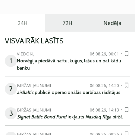
ikdienas vajadzībām.
24H
72H
Nedēļa
VISVAIRĀK LASĪTS
VIEDOKĻI
06.08.26, 00:01
1
Norvēģija piedāvā naftu, kuģus, lašus un pat kādu
banku
BIRŽAS JAUNUMI
06.08.26, 14:20
2
airBaltic
publicē operacionālās darbības rādītājus
BIRŽAS JAUNUMI
06.08.26, 14:13
3
Signet Baltic Bond Fund
iekļauts
Nasdaq Riga
biržā
BIRŽAS JAUNUMI
06.08.26, 09:36