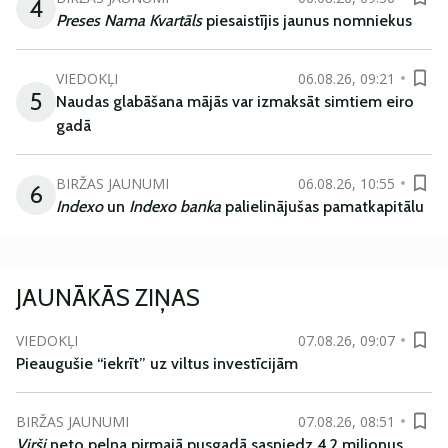
4
Preses Nama Kvartāls
piesaistījis jaunus nomniekus
VIEDOKĻI
06.08.26, 09:21
5
Naudas glabāšana mājās var izmaksāt simtiem eiro
gadā
BIRŽAS JAUNUMI
06.08.26, 10:55
6
Indexo
un
Indexo banka
palielinājušas pamatkapitālu
JAUNĀKĀS ZIŅAS
VIEDOKĻI
07.08.26, 09:07
Pieaugušie “iekrīt” uz viltus investīcijām
BIRŽAS JAUNUMI
07.08.26, 08:51
Virši
neto peļņa pirmajā pusgadā sasniedz 4,2 miljonus