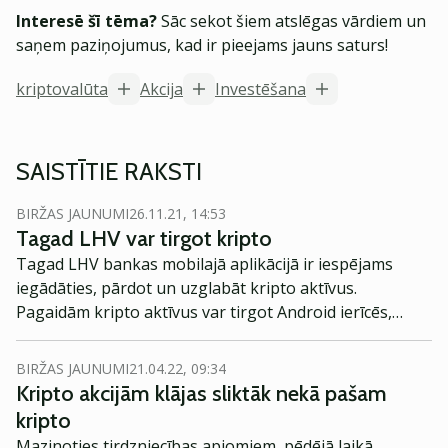
Interesē šī tēma?
Sāc sekot šiem atslēgas vārdiem un
saņem paziņojumus, kad ir pieejams jauns saturs!
kriptovalūta
Akcija
Investēšana
SAISTĪTIE RAKSTI
BIRŽAS JAUNUMI
26.11.21, 14:53
Tagad LHV var tirgot kripto
Tagad LHV bankas mobilajā aplikācijā ir iespējams
iegādāties, pārdot un uzglabāt kripto aktīvus.
Pagaidām kripto aktīvus var tirgot Android ierīcēs,
Apple lietotājiem joprojām gaidot, kad App Store
apstiprinās LHV lietotnes atjauninājumu, norāda
BIRŽAS JAUNUMI
21.04.22, 09:34
bankas pārstāvis.
Kripto akcijām klājas sliktāk nekā pašam
kripto
Mazinoties tirdzniecības apjomiem, pēdējā laikā