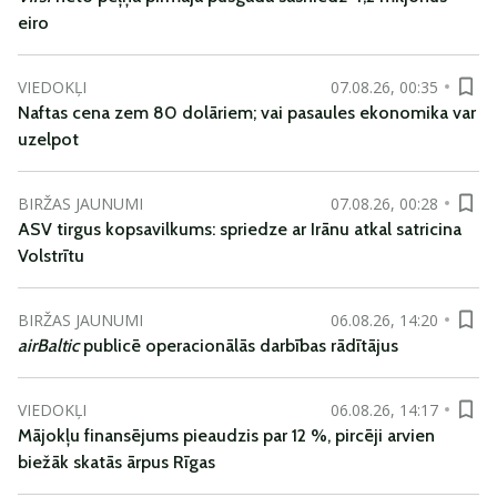
eiro
VIEDOKĻI
07.08.26, 00:35
Naftas cena zem 80 dolāriem; vai pasaules ekonomika var
uzelpot
BIRŽAS JAUNUMI
07.08.26, 00:28
ASV tirgus kopsavilkums: spriedze ar Irānu atkal satricina
Volstrītu
BIRŽAS JAUNUMI
06.08.26, 14:20
airBaltic
publicē operacionālās darbības rādītājus
VIEDOKĻI
06.08.26, 14:17
Mājokļu finansējums pieaudzis par 12 %, pircēji arvien
biežāk skatās ārpus Rīgas