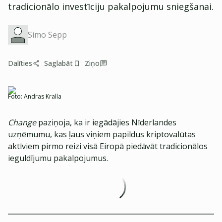
tradicionālo investīciju pakalpojumu sniegšanai.
Simo Sepp
Dalīties
Saglabāt
Ziņo
Foto:
Andras Kralla
Change
paziņoja, ka ir iegādājies Nīderlandes
uzņēmumu, kas ļaus viņiem papildus kriptovalūtas
aktīviem pirmo reizi visā Eiropā piedāvāt tradicionālos
ieguldījumu pakalpojumus.