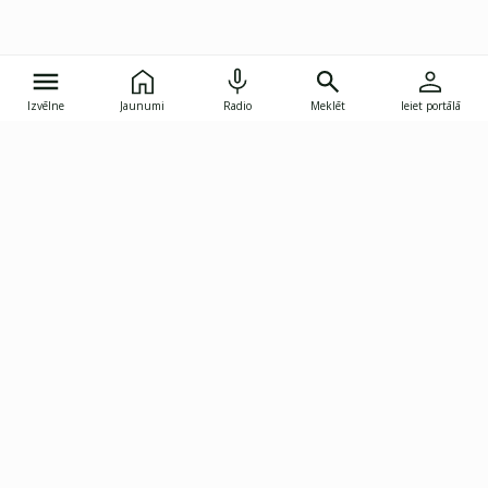
Izvēlne
Jaunumi
Radio
Meklēt
Ieiet portālā
Gunāra Astras iela 8B, Rīga, LV-1082
janis.skupelis@investoruklubs.lv
Abonē
Abonē jaunumus
Reklāma
Publikāciju lietošanas
Vispārējie noteikumi
tiesības
Privātuma politika
Pārtraukt abonēšanu