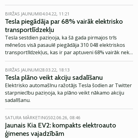
Teslas rūpnīcā.
BIRŽAS JAUNUMI
04.04.22, 11:21
Tesla piegādāja par 68% vairāk elektrisko
transportlīdzekļu
Tesla sestdien paziņoja, ka šā gada pirmajos trīs
mēnešos visā pasaulē piegādāja 310 048 elektriskos
transportlīdzekļus, kas ir par aptuveni 68% vairāk nekā
gadu iepriekš.
BIRŽAS JAUNUMI
28.03.22, 18:13
Tesla plāno veikt akciju sadalīšanu
Elektrisko automašīnu ražotājs Tesla šodien ar Twitter
starpniecību paziņoja, ka plāno veikt nākamo akciju
sadalīšanu.
SATURA MĀRKETINGS
02.06.26, 08:46
Jaunais Kia EV2: kompakts elektroauto
ģimenes vajadzībām