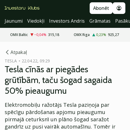
Abonēt
Jaunumi
Viedokļi
Investors Andris
Grāmatas
Pasāk
OMX Baltic
−0,04
%
315,18
OMX Riga
0,23
%
925,27
cebook
Atpakaļ
Twitter)
TESLA
22.04.22, 09:29
Tesla cīnās ar piegādes
kedIn
grūtībām, taču šogad sagaida
ail
50% pieaugumu
k
Elektromobiļu ražotājs Tesla paziņoja par
spēcīgu pārdošanas apjomu pieaugumu
pirmajā ceturksnī un plāno šogad saražot
gandrīz uz pusi vairāk automašīnu. Tomēr ir