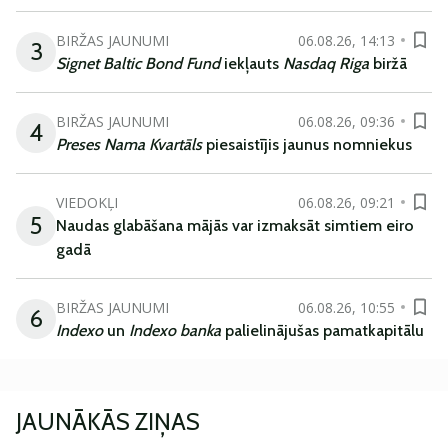
BIRŽAS JAUNUMI
06.08.26, 14:13
3
Signet Baltic Bond Fund
iekļauts
Nasdaq Riga
biržā
BIRŽAS JAUNUMI
06.08.26, 09:36
4
Preses Nama Kvartāls
piesaistījis jaunus nomniekus
VIEDOKĻI
06.08.26, 09:21
5
Naudas glabāšana mājās var izmaksāt simtiem eiro
gadā
BIRŽAS JAUNUMI
06.08.26, 10:55
6
Indexo
un
Indexo banka
palielinājušas pamatkapitālu
JAUNĀKĀS ZIŅAS