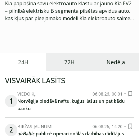
Kia paplašina savu elektroauto klāstu ar jauno Kia EV2
– pilnībā elektrisku B segmenta pilsētas apvidus auto,
kas kļūs par pieejamāko modeli Kia elektroauto saimē
Eiropā. Modelis izstrādāts ar mērķi piedāvāt ģimenēm
praktisku un tehnoloģiski modernu automobili
ikdienas vajadzībām.
24H
72H
Nedēļa
VISVAIRĀK LASĪTS
VIEDOKĻI
06.08.26, 00:01
1
Norvēģija piedāvā naftu, kuģus, lašus un pat kādu
banku
BIRŽAS JAUNUMI
06.08.26, 14:20
2
airBaltic
publicē operacionālās darbības rādītājus