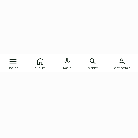
Izvēlne
Jaunumi
Radio
Meklēt
Ieiet portālā
Gunāra Astras iela 8B, Rīga, LV-1082
janis.skupelis@investoruklubs.lv
Abonē
Abonē jaunumus