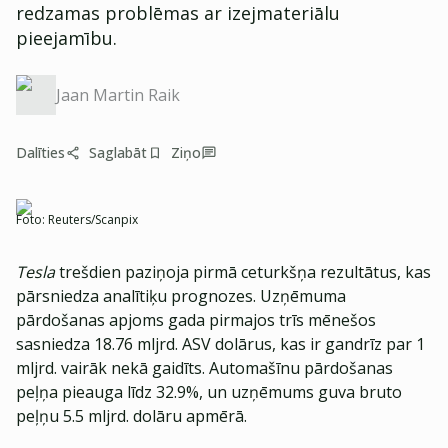
redzamas problēmas ar izejmateriālu
pieejamību.
Jaan Martin Raik
Dalīties
Saglabāt
Ziņo
Foto:
Reuters/Scanpix
Tesla
trešdien paziņoja pirmā ceturkšņa rezultātus, kas
pārsniedza analītiķu prognozes. Uzņēmuma
pārdošanas apjoms gada pirmajos trīs mēnešos
sasniedza 18.76 mljrd. ASV dolārus, kas ir gandrīz par 1
mljrd. vairāk nekā gaidīts. Automašīnu pārdošanas
peļņa pieauga līdz 32.9%, un uzņēmums guva bruto
peļņu 5.5 mljrd. dolāru apmērā.