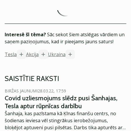
Interesē šī tēma?
Sāc sekot šiem atslēgas vārdiem un
saņem paziņojumus, kad ir pieejams jauns saturs!
Tesla
Akcija
Ukraina
SAISTĪTIE RAKSTI
BIRŽAS JAUNUMI
28.03.22, 17:59
Covid uzliesmojums slēdz pusi Šanhajas,
Tesla aptur rūpnīcas darbību
Šanhaja, kas pazīstama kā Ķīnas finanšu centrs, no
šodienas ieviesa vēl stingrākus ierobežojumus,
bloķējot aptuveni pusi pilsētas. Darbs tika apturēts arī