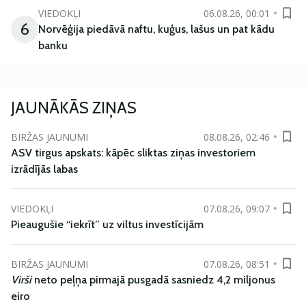
VIEDOKĻI
06.08.26, 00:01
6
Norvēģija piedāvā naftu, kuģus, lašus un pat kādu
banku
JAUNĀKĀS ZIŅAS
BIRŽAS JAUNUMI
08.08.26, 02:46
ASV tirgus apskats: kāpēc sliktas ziņas investoriem
izrādījās labas
VIEDOKĻI
07.08.26, 09:07
Pieaugušie “iekrīt” uz viltus investīcijām
BIRŽAS JAUNUMI
07.08.26, 08:51
Virši
neto peļņa pirmajā pusgadā sasniedz 4,2 miljonus
eiro