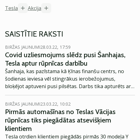
Tesla
Akcija
SAISTĪTIE RAKSTI
BIRŽAS JAUNUMI
28.03.22, 17:59
Covid uzliesmojums slēdz pusi Šanhajas,
Tesla aptur rūpnīcas darbību
Šanhaja, kas pazīstama kā Ķīnas finanšu centrs, no
šodienas ieviesa vēl stingrākus ierobežojumus,
bloķējot aptuveni pusi pilsētas. Darbs tika apturēts arī
Teslas rūpnīcā.
BIRŽAS JAUNUMI
23.03.22, 10:02
Pirmās automašīnas no Teslas Vācijas
rūpnīcas tiks piegādātas atsevišķiem
klientiem
Tesla otrdien klientiem piegādās pirmās 30 modeļa Y