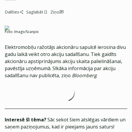
Dalīties
Saglabāt
Ziņo
Foto:
Imago/Scanpix
Elektromobiļu ražotājs akcionāru sapulcē ierosina divu
gadu laikā veikt otro akciju sadalīšanu. Tiek gaidīts
akcionāru apstiprinājums akciju skaita palielināšanai,
pavēstīja uzņēmumā. Sīkāka informācija par akciju
sadalīšanu nav publicēta, ziņo
Bloomberg
.
Interesē šī tēma?
Sāc sekot šiem atslēgas vārdiem un
saņem paziņojumus, kad ir pieejams jauns saturs!