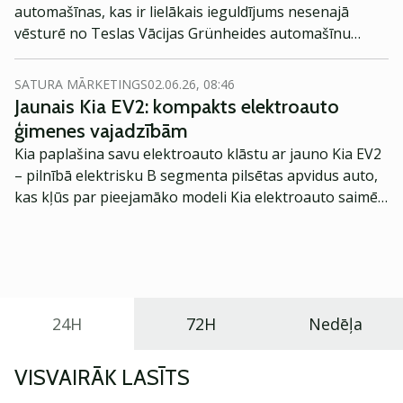
automašīnas, kas ir lielākais ieguldījums nesenajā
vēsturē no Teslas Vācijas Grünheides automašīnu
rūpnīcas, izmaksājot 5.5 mljrd. dolāru.
SATURA MĀRKETINGS
02.06.26, 08:46
Jaunais Kia EV2: kompakts elektroauto
ģimenes vajadzībām
Kia paplašina savu elektroauto klāstu ar jauno Kia EV2
– pilnībā elektrisku B segmenta pilsētas apvidus auto,
kas kļūs par pieejamāko modeli Kia elektroauto saimē
Eiropā. Modelis izstrādāts ar mērķi piedāvāt ģimenēm
praktisku un tehnoloģiski modernu automobili
ikdienas vajadzībām.
24H
72H
Nedēļa
VISVAIRĀK LASĪTS