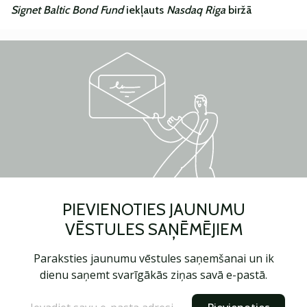
Signet Baltic Bond Fund
iekļauts
Nasdaq Riga
biržā
PIEVIENOTIES JAUNUMU
VĒSTULES SAŅĒMĒJIEM
Paraksties jaunumu vēstules saņemšanai un ik
dienu saņemt svarīgākās ziņas savā e-pastā.