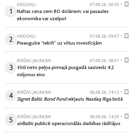
VIEDOKĻI
07.08.26, 00:35
1
Naftas cena zem 80 dolāriem; vai pasaules
ekonomika var uzelpot
VIEDOKĻI
07.08.26, 09:07
2
Pieaugušie “iekrīt” uz viltus investīcijām
BIRŽAS JAUNUMI
07.08.26, 08:51
3
Virši
neto peļņa pirmajā pusgadā sasniedz 4,2
miljonus eiro
BIRŽAS JAUNUMI
06.08.26, 14:13
4
Signet Baltic Bond Fund
iekļauts
Nasdaq Riga
biržā
BIRŽAS JAUNUMI
06.08.26, 14:20
5
airBaltic
publicē operacionālās darbības rādītājus