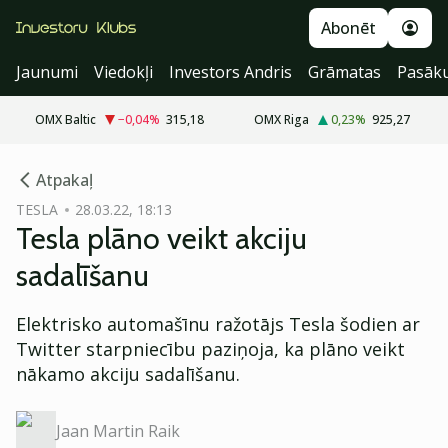
Abonēt
Jaunumi
Viedokļi
Investors Andris
Grāmatas
Pasāk
OMX Baltic
−0,04
%
315,18
OMX Riga
0,23
%
925,27
cebook
Atpakaļ
Twitter)
TESLA
28.03.22, 18:13
Tesla plāno veikt akciju
kedIn
sadalīšanu
ail
Elektrisko automašīnu ražotājs Tesla šodien ar
k
Twitter starpniecību paziņoja, ka plāno veikt
nākamo akciju sadalīšanu.
Jaan Martin Raik