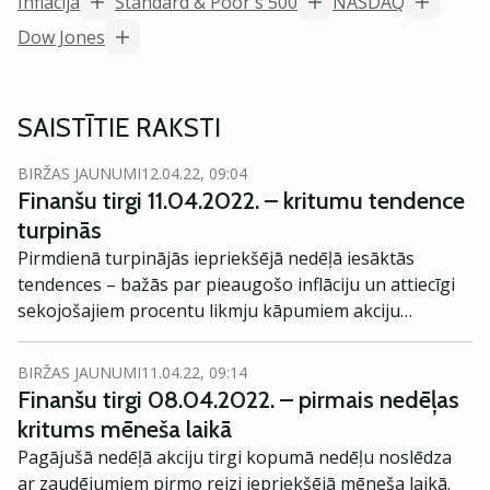
Inflācija
Standard & Poor's 500
NASDAQ
Dow Jones
SAISTĪTIE RAKSTI
BIRŽAS JAUNUMI
12.04.22, 09:04
Finanšu tirgi 11.04.2022. – kritumu tendence
turpinās
Pirmdienā turpinājās iepriekšējā nedēļā iesāktās
tendences – bažās par pieaugošo inflāciju un attiecīgi
sekojošajiem procentu likmju kāpumiem akciju
indeksos bija vērojams kritums.
BIRŽAS JAUNUMI
11.04.22, 09:14
Finanšu tirgi 08.04.2022. – pirmais nedēļas
kritums mēneša laikā
Pagājušā nedēļā akciju tirgi kopumā nedēļu noslēdza
ar zaudējumiem pirmo reizi iepriekšējā mēneša laikā.