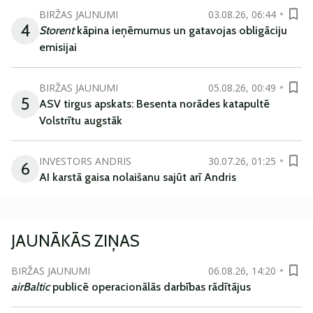
BIRŽAS JAUNUMI
03.08.26, 06:44
4
Storent
kāpina ieņēmumus un gatavojas obligāciju
emisijai
BIRŽAS JAUNUMI
05.08.26, 00:49
5
ASV tirgus apskats: Besenta norādes katapultē
Volstrītu augstāk
INVESTORS ANDRIS
30.07.26, 01:25
6
AI karstā gaisa nolaišanu sajūt arī Andris
JAUNĀKĀS ZIŅAS
BIRŽAS JAUNUMI
06.08.26, 14:20
airBaltic
publicē operacionālās darbības rādītājus