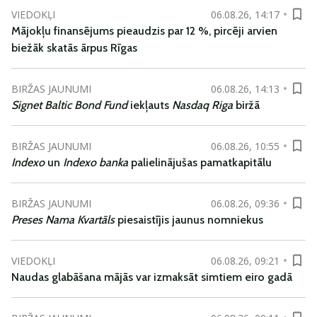
VIEDOKĻI
06.08.26, 14:17
Mājokļu finansējums pieaudzis par 12 %, pircēji arvien
biežāk skatās ārpus Rīgas
BIRŽAS JAUNUMI
06.08.26, 14:13
Signet Baltic Bond Fund
iekļauts
Nasdaq Riga
biržā
BIRŽAS JAUNUMI
06.08.26, 10:55
Indexo
un
Indexo banka
palielinājušas pamatkapitālu
BIRŽAS JAUNUMI
06.08.26, 09:36
Preses Nama Kvartāls
piesaistījis jaunus nomniekus
VIEDOKĻI
06.08.26, 09:21
Naudas glabāšana mājās var izmaksāt simtiem eiro gadā