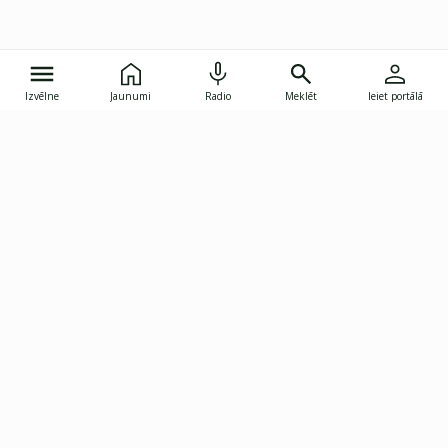
Izvēlne
Jaunumi
Radio
Meklēt
Ieiet portālā
Gunāra Astras iela 8B, Rīga, LV-1082
janis.skupelis@investoruklubs.lv
Abonē
Abonē jaunumus
Reklāma
Publikāciju lietošanas
Vispārējie noteikumi
tiesības
Privātuma politika
Pārtraukt abonēšanu