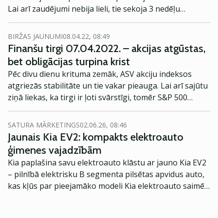
Lai arī zaudējumi nebija lieli, tie sekoja 3 nedēļu
kāpumam akciju tirgos.
BIRŽAS JAUNUMI
08.04.22, 08:49
Finanšu tirgi 07.04.2022. – akcijas atgūstas,
bet obligācijas turpina krist
Pēc divu dienu krituma zemāk, ASV akciju indeksos
atgriezās stabilitāte un tie vakar pieauga. Lai arī sajūtu
ziņā liekas, ka tirgi ir ļoti svārstīgi, tomēr S&P 500
indeksa kritums ir tikai 2.87% no nesenajām
augstienēm.
SATURA MĀRKETINGS
02.06.26, 08:46
Jaunais Kia EV2: kompakts elektroauto
ģimenes vajadzībām
Kia paplašina savu elektroauto klāstu ar jauno Kia EV2
– pilnībā elektrisku B segmenta pilsētas apvidus auto,
kas kļūs par pieejamāko modeli Kia elektroauto saimē
Eiropā. Modelis izstrādāts ar mērķi piedāvāt ģimenēm
praktisku un tehnoloģiski modernu automobili