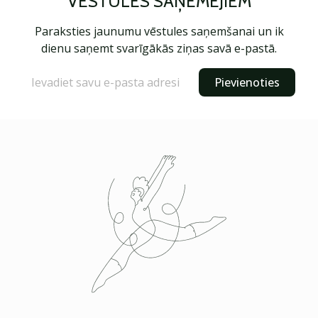
VĒSTULES SAŅĒMĒJIEM
Paraksties jaunumu vēstules saņemšanai un ik
dienu saņemt svarīgākās ziņas savā e-pastā.
Pievienoties