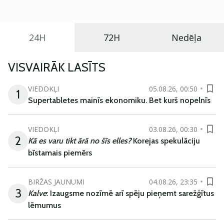
ikdienas vajadzībām.
24H
72H
Nedēļa
VISVAIRĀK LASĪTS
VIEDOKĻI
05.08.26, 00:50
1
Supertabletes mainīs ekonomiku. Bet kurš nopelnīs
VIEDOKĻI
03.08.26, 00:30
2
Kā es varu tikt ārā no šīs elles?
Korejas spekulāciju
bīstamais piemērs
BIRŽAS JAUNUMI
04.08.26, 23:35
3
Kalve
: Izaugsme nozīmē arī spēju pieņemt sarežģītus
lēmumus