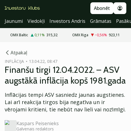
Abonēt
Jaunumi
Viedokļi
Investors Andris
Grāmatas
Pasāk
OMX Baltic
0,11
%
315,32
OMX Riga
−0,56
%
923,11
cebook
Atpakaļ
Twitter)
INFLĀCIJA
13.04.22, 08:47
Finanšu tirgi 12.04.2022. – ASV
kedIn
augstākā inflācija kopš 1981.gada
ail
Inflācijas tempi ASV sasniedz jaunas augstienes.
k
Lai arī reakcija tirgos bija negatīva un ir
vērojami kritieni, tie nebūt nav lieli vai nozīmīgi.
Kaspars Peisenieks
Galvenais redaktors