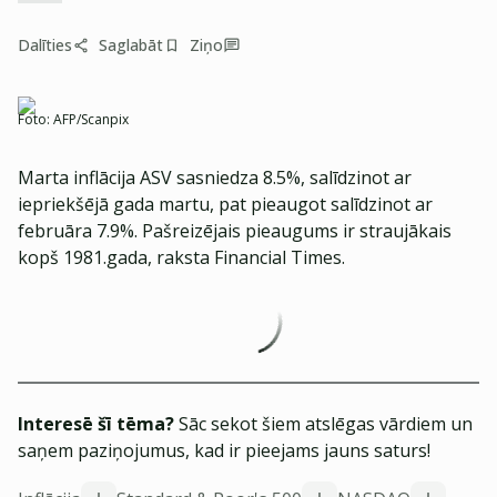
Dalīties
Saglabāt
Ziņo
Foto:
AFP/Scanpix
Marta inflācija ASV sasniedza 8.5%, salīdzinot ar
iepriekšējā gada martu, pat pieaugot salīdzinot ar
februāra 7.9%. Pašreizējais pieaugums ir straujākais
kopš 1981.gada, raksta Financial Times.
Interesē šī tēma?
Sāc sekot šiem atslēgas vārdiem un
saņem paziņojumus, kad ir pieejams jauns saturs!