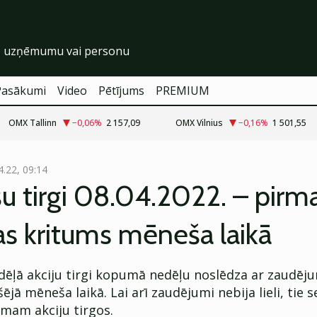
Pasākumi
Video
Pētījums
PREMIUM
OMX Tallinn
−0,06
%
2 157,09
OMX Vilnius
−0,16
%
1 501,55
4.22, 09:14
u tirgi 08.04.2022. – pirma
s kritums mēneša laikā
dēļā akciju tirgi kopumā nedēļu noslēdza ar zaudē
šējā mēneša laikā. Lai arī zaudējumi nebija lieli, tie s
mam akciju tirgos.