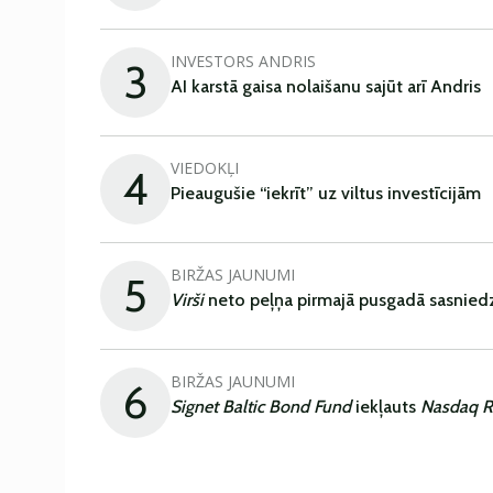
INVESTORS ANDRIS
3
AI karstā gaisa nolaišanu sajūt arī Andris
VIEDOKĻI
4
Pieaugušie “iekrīt” uz viltus investīcijām
BIRŽAS JAUNUMI
5
Virši
neto peļņa pirmajā pusgadā sasniedz
BIRŽAS JAUNUMI
6
Signet Baltic Bond Fund
iekļauts
Nasdaq R