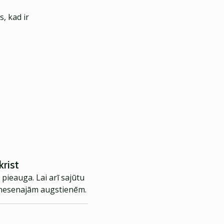
, kad ir
krist
 pieauga. Lai arī sajūtu
no nesenajām augstienēm.