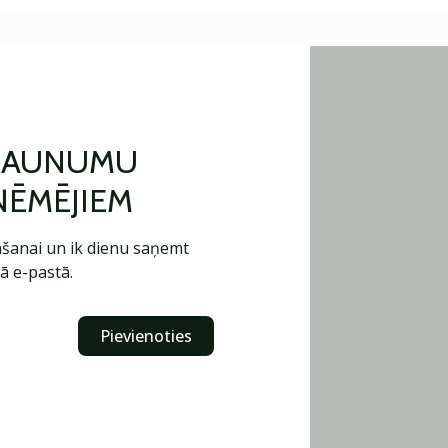
 JAUNUMU
ŅĒMĒJIEM
šanai un ik dienu saņemt
ā e-pastā.
Pievienoties