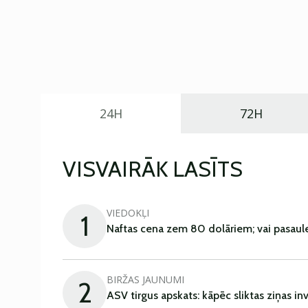
24H
72H
VISVAIRĀK LASĪTS
VIEDOKĻI
1
Naftas cena zem 80 dolāriem; vai pasaul
BIRŽAS JAUNUMI
2
ASV tirgus apskats: kāpēc sliktas ziņas in