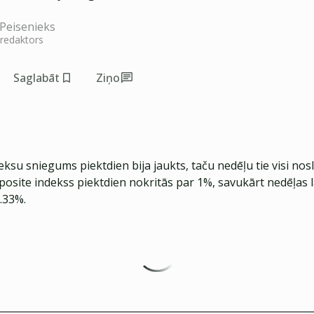
Peisenieks
 redaktors
Saglabāt
Ziņo
eksu sniegums piektdien bija jaukts, taču nedēļu tie visi no
ite indekss piektdien nokritās par 1%, savukārt nedēļas l
.33%.