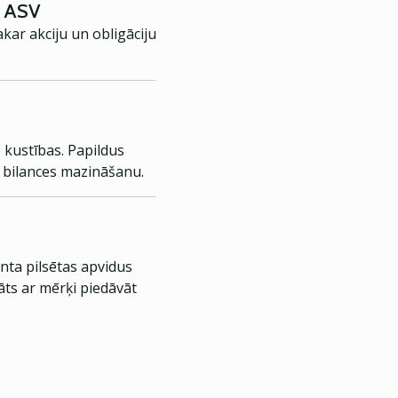
a ASV
kar akciju un obligāciju
 kustības. Papildus
u bilances mazināšanu.
nta pilsētas apvidus
āts ar mērķi piedāvāt