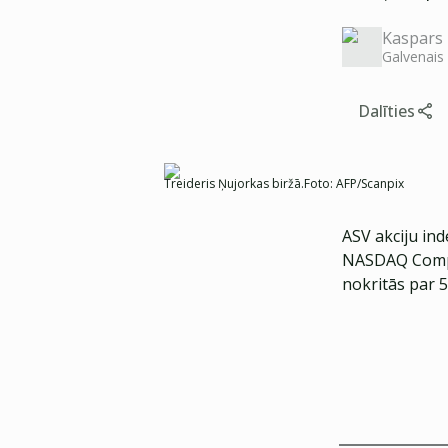
Kaspars 
Galvenais
Dalīties
Treideris Ņujorkas biržā.
Foto:
AFP/Scanpix
ASV akciju ind
NASDAQ Compos
nokritās par 5