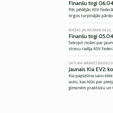
Finanšu tirgi 06.0
Pēc pēdējās ASV Federāl
tirgos turpinājās pārdo
BIRŽAS JAUNUMI
06.04.22,
Finanšu tirgi 05.0
Sekojot ziņām par jaunu
stresu radīja ASV Feder
SATURA MĀRKETINGS
02.0
Jaunais Kia EV2: 
Kia paplašina savu elek
auto, kas kļūs par piee
ģimenēm praktisku un t