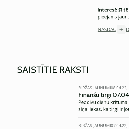
Interesē šī t
pieejams jauns
NASDAQ
D
SAISTĪTIE RAKSTI
BIRŽAS JAUNUMI
08.04.22,
Finanšu tirgi 07.04
Pēc divu dienu krituma 
ziņā liekas, ka tirgi ir
BIRŽAS JAUNUMI
07.04.22,