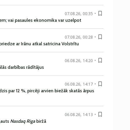
07.08.26, 00:35
em; vai pasaules ekonomika var uzelpot
07.08.26, 00:28
iedze ar Irānu atkal satricina Volstrītu
06.08.26, 14:20
ās darbības rādītājus
06.08.26, 14:17
is par 12 %, pircēji arvien biežāk skatās ārpus
06.08.26, 14:13
ļauts
Nasdaq Riga
biržā