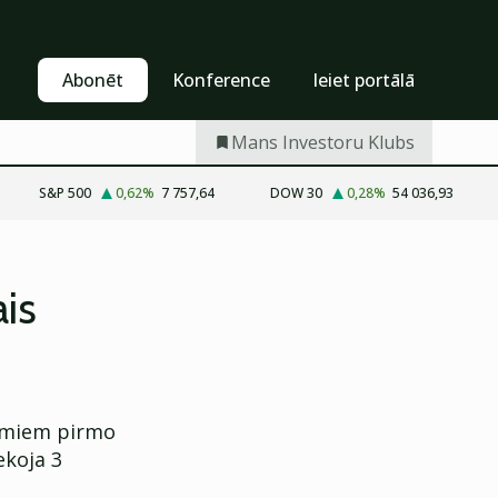
Pašapkalpošanās
Abonēt
Abonēt
Konference
Ieiet portālā
Mans Investoru Klubs
S&P 500
0,62
%
7 757,64
DOW 30
0,28
%
54 036,93
is
jumiem pirmo
ekoja 3