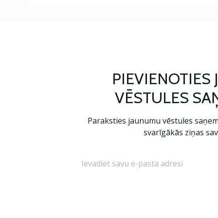
PIEVIENOTIES
VĒSTULES SA
Paraksties jaunumu vēstules saņem
svarīgākās ziņas sav