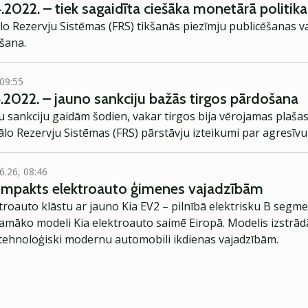
4.2022. – tiek sagaidīta ciešāka monetārā politik
o Rezervju Sistēmas (FRS) tikšanās piezīmju publicēšanas va
šana.
 09:55
4.2022. – jauno sankciju bažās tirgos pārdošana
 sankciju gaidām šodien, vakar tirgos bija vērojamas plašas
ālo Rezervju Sistēmas (FRS) pārstāvju izteikumi par agresīv
6.26, 08:46
kompakts elektroauto ģimenes vajadzībām
troauto klāstu ar jauno Kia EV2 – pilnībā elektrisku B segme
jamāko modeli Kia elektroauto saimē Eiropā. Modelis izstrād
ehnoloģiski modernu automobili ikdienas vajadzībām.