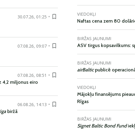
VIEDOKĻI
30.07.26, 01:25
Naftas cena zem 80 dolāri
BIRŽAS JAUNUMI
ASV tirgus kopsavilkums: spr
07.08.26, 09:07
BIRŽAS JAUNUMI
airBaltic
publicē operacionāl
07.08.26, 08:51
 4,2 miljonus eiro
VIEDOKĻI
Mājokļu finansējums pieaudz
Rīgas
06.08.26, 14:13
iga
biržā
BIRŽAS JAUNUMI
Signet Baltic Bond Fund
iek