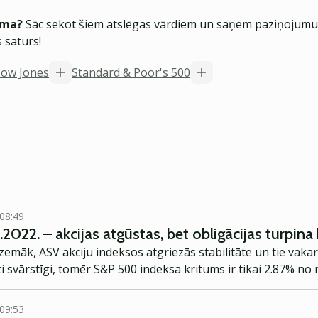
ēma?
Sāc sekot šiem atslēgas vārdiem un saņem paziņojumus
 saturs!
ow Jones
Standard & Poor's 500
 08:49
.2022. – akcijas atgūstas, bet obligācijas turpina 
zemāk, ASV akciju indeksos atgriezās stabilitāte un tie vakar
 ļoti svārstīgi, tomēr S&P 500 indeksa kritums ir tikai 2.87% 
 09:53