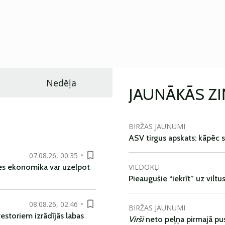
Nedēļa
JAUNĀKĀS Z
BIRŽAS JAUNUMI
ASV tirgus apskats: kāpēc s
07.08.26, 00:35
VIEDOKĻI
es ekonomika var uzelpot
Pieaugušie “iekrīt” uz viltu
08.08.26, 02:46
BIRŽAS JAUNUMI
vestoriem izrādījās labas
Virši
neto peļņa pirmajā pu