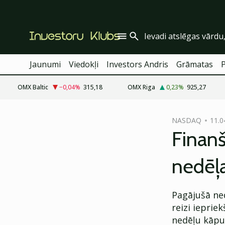
Jaunumi
Viedokļi
Investors Andris
Grāmatas
OMX Baltic
−0,04
%
315,18
OMX Riga
0,23
%
925,27
cebook
NASDAQ
11.0
Twitter)
Finanš
kedIn
nedēļa
ail
k
Pagājušā ne
reizi iepriek
nedēļu kāpu