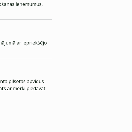
rdošanas ieņēmumus,
nājumā ar iepriekšējo
nta pilsētas apvidus
āts ar mērķi piedāvāt