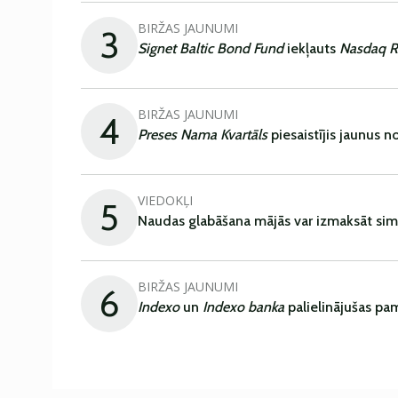
BIRŽAS JAUNUMI
3
Signet Baltic Bond Fund
iekļauts
Nasdaq R
BIRŽAS JAUNUMI
4
Preses Nama Kvartāls
piesaistījis jaunus 
VIEDOKĻI
5
Naudas glabāšana mājās var izmaksāt sim
BIRŽAS JAUNUMI
6
Indexo
un
Indexo banka
palielinājušas pa