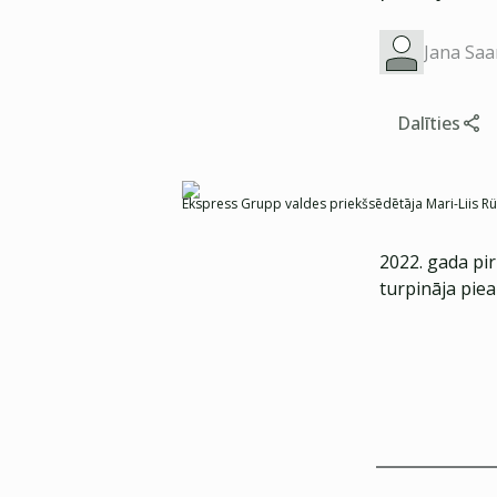
Jana Saa
Dalīties
Ekspress Grupp valdes priekšsēdētāja Mari-Liis Rüüt
2022. gada pir
turpināja piea