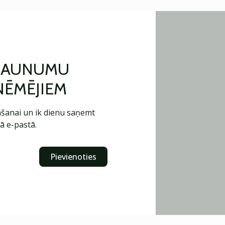
 JAUNUMU
ŅĒMĒJIEM
šanai un ik dienu saņemt
ā e-pastā.
Pievienoties