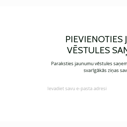
PIEVIENOTIES
VĒSTULES SA
Paraksties jaunumu vēstules saņem
svarīgākās ziņas sav