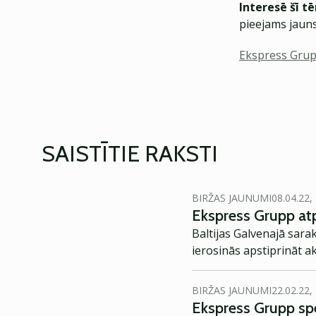
Interesē šī t
pieejams jauns
Ekspress Gru
SAISTĪTIE RAKSTI
BIRŽAS JAUNUMI
08.04.22,
Ekspress Grupp atp
Baltijas Galvenajā sara
ierosinās apstiprināt 
BIRŽAS JAUNUMI
22.02.22,
Ekspress Grupp spē