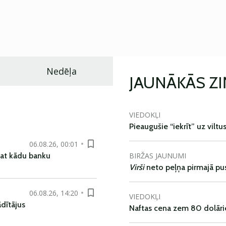
Nedēļa
JAUNĀKĀS Z
VIEDOKĻI
Pieaugušie “iekrīt” uz viltu
06.08.26, 00:01
BIRŽAS JAUNUMI
pat kādu banku
Virši
neto peļņa pirmajā pu
06.08.26, 14:20
VIEDOKĻI
dītājus
Naftas cena zem 80 dolāri