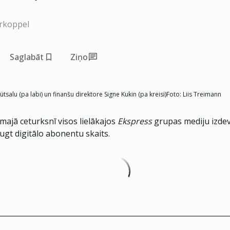
rkoppel
Saglabāt
Ziņo
salu (pa labi) un finanšu direktore Signe Kukin (pa kreisi)
Foto:
Liis Treimann
majā ceturksnī visos lielākajos
Ekspress
grupas mediju izd
ugt digitālo abonentu skaits.