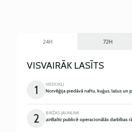
24H
72H
VISVAIRĀK LASĪTS
VIEDOKĻI
1
Norvēģija piedāvā naftu, kuģus, lašus un 
BIRŽAS JAUNUMI
2
airBaltic
publicē operacionālās darbības rā