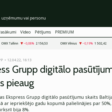
Pasākumi
Video
Pētījums
PREMIUM
OMX Tallinn
−0,08
%
2 156,53
OMX Vilnius
−0,19
%
1 502,42
PP
12.04.22, 16:13
ss Grupp digitālo pasūtīju
s pieaug
s Ekspress Grupp digitālo pasūtījumu skaits Baltija
mā ar iepriekšējo gadu kopumā palielinājies par 50
rksnī bija 8%.