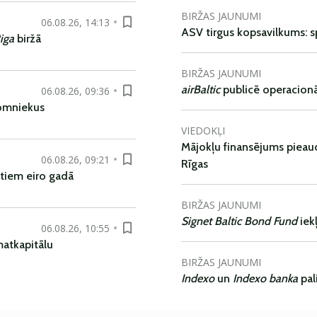
BIRŽAS JAUNUMI
06.08.26, 14:13
ASV tirgus kopsavilkums: spr
iga
biržā
BIRŽAS JAUNUMI
airBaltic
publicē operacionāl
06.08.26, 09:36
nomniekus
VIEDOKĻI
Mājokļu finansējums pieaudz
06.08.26, 09:21
Rīgas
tiem eiro gadā
BIRŽAS JAUNUMI
Signet Baltic Bond Fund
iek
06.08.26, 10:55
matkapitālu
BIRŽAS JAUNUMI
Indexo
un
Indexo banka
pal