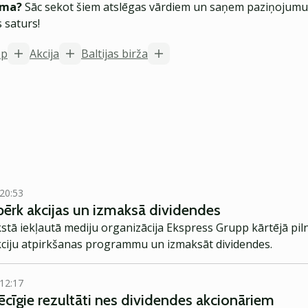
ēma?
Sāc sekot šiem atslēgas vārdiem un saņem paziņojumus
 saturs!
pp
Akcija
Baltijas birža
 20:53
ērk akcijas un izmaksā dividendes
kstā iekļautā mediju organizācija Ekspress Grupp kārtējā pil
akciju atpirkšanas programmu un izmaksāt dividendes.
 12:17
cīgie rezultāti nes dividendes akcionāriem