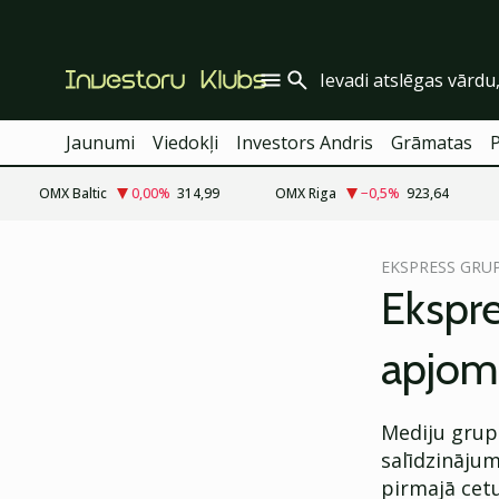
Jaunumi
Viedokļi
Investors Andris
Grāmatas
OMX Baltic
0,00
%
314,99
OMX Riga
−0,5
%
923,64
cebook
EKSPRESS GRU
Twitter)
Ekspre
kedIn
apjom
ail
k
Mediju grupa
salīdzināju
pirmajā cetu