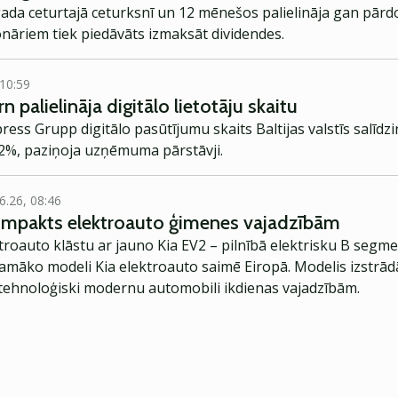
ada ceturtajā ceturksnī un 12 mēnešos palielināja gan pā
onāriem tiek piedāvāts izmaksāt dividendes.
 10:59
 palielināja digitālo lietotāju skaitu
s Grupp digitālo pasūtījumu skaits Baltijas valstīs salīdzi
62%, paziņoja uzņēmuma pārstāvji.
6.26, 08:46
kompakts elektroauto ģimenes vajadzībām
troauto klāstu ar jauno Kia EV2 – pilnībā elektrisku B segme
jamāko modeli Kia elektroauto saimē Eiropā. Modelis izstrād
ehnoloģiski modernu automobili ikdienas vajadzībām.