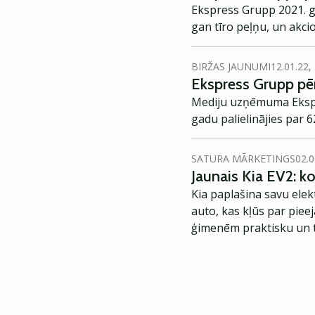
Ekspress Grupp 2021. g
gan tīro peļņu, un akci
BIRŽAS JAUNUMI
12.01.22,
Ekspress Grupp pērn
Mediju uzņēmuma Ekspres
gadu palielinājies par 
SATURA MĀRKETINGS
02.0
Jaunais Kia EV2: 
Kia paplašina savu elek
auto, kas kļūs par piee
ģimenēm praktisku un t