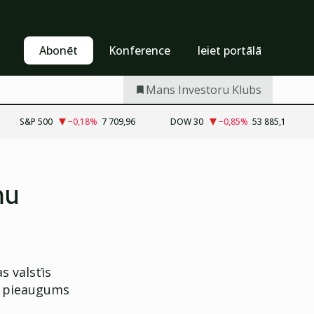
Pašapkalpošanās
Abonēt
Abonēt
Konference
Ieiet portālā
Mans Investoru Klubs
S&P 500
−0,18
%
7 709,96
DOW 30
−0,85
%
53 885,1
mu
s valstīs
%, pieaugums