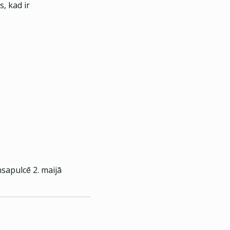
, kad ir
nsapulcē 2. maijā