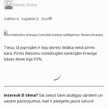
Verslo Zinios
Dalīties
Saglabāt
Ziņo
Elvīra Nabiuļina, Krievijas Centrālās bankas vadītāja
Foto:
Reuters/Scanpix
Tiesa, tā joprojām ir teju divreiz lielāka nekā pirms
kara. Pirms Rietumu noteiktajām sankcijām Krievijai
bāzes likme bija 9.5%.
Interesē šī tēma?
Sāc sekot šiem atslēgas vārdiem un
saņem paziņojumus, kad ir pieejams jauns saturs!