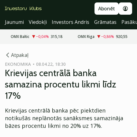
Abonēt
Jaunumi
Viedokļi
Investors Andris
Grāmatas
Pasāk
OMX Baltic
−0,04
%
315,18
OMX Riga
−0,86
%
920,55
cebook
Atpakaļ
Twitter)
EKONOMIKA
08.04.22, 18:30
Krievijas centrālā banka
kedIn
samazina procentu likmi līdz
ail
17%
k
Krievijas centrālā banka pēc piektdien
notikušās neplānotās sanāksmes samazināja
bāzes procentu likmi no 20% uz 17%.