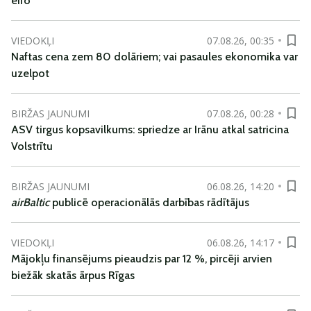
eiro
VIEDOKĻI
07.08.26, 00:35
Naftas cena zem 80 dolāriem; vai pasaules ekonomika var
uzelpot
BIRŽAS JAUNUMI
07.08.26, 00:28
ASV tirgus kopsavilkums: spriedze ar Irānu atkal satricina
Volstrītu
BIRŽAS JAUNUMI
06.08.26, 14:20
airBaltic
publicē operacionālās darbības rādītājus
VIEDOKĻI
06.08.26, 14:17
Mājokļu finansējums pieaudzis par 12 %, pircēji arvien
biežāk skatās ārpus Rīgas