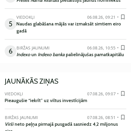
Preses Nama Kvartāls
piesaistījis jaunus nomniekus
VIEDOKĻI
06.08.26, 09:21
5
Naudas glabāšana mājās var izmaksāt simtiem eiro
gadā
BIRŽAS JAUNUMI
06.08.26, 10:55
6
Indexo
un
Indexo banka
palielinājušas pamatkapitālu
JAUNĀKĀS ZIŅAS
VIEDOKĻI
07.08.26, 09:07
Pieaugušie “iekrīt” uz viltus investīcijām
BIRŽAS JAUNUMI
07.08.26, 08:51
Virši
neto peļņa pirmajā pusgadā sasniedz 4,2 miljonus