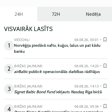
24H
72H
Nedēļa
VISVAIRĀK LASĪTS
VIEDOKĻI
06.08.26, 00:01
1
Norvēģija piedāvā naftu, kuģus, lašus un pat kādu
banku
BIRŽAS JAUNUMI
06.08.26, 14:20
2
airBaltic
publicē operacionālās darbības rādītājus
BIRŽAS JAUNUMI
06.08.26, 14:13
3
Signet Baltic Bond Fund
iekļauts
Nasdaq Riga
biržā
BIRŽAS JAUNUMI
06.08.26, 09:36
4