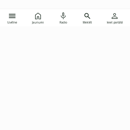
Izvēlne
Jaunumi
Radio
Meklēt
Ieiet portālā
Gunāra Astras iela 8B, Rīga, LV-1082
janis.skupelis@investoruklubs.lv
Abonē
Abonē jaunumus
Reklāma
Publikāciju lietošanas
Vispārējie noteikumi
tiesības
Privātuma politika
Pārtraukt abonēšanu