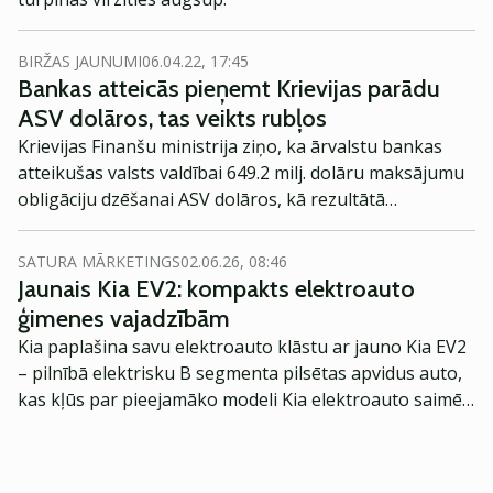
BIRŽAS JAUNUMI
06.04.22, 17:45
Bankas atteicās pieņemt Krievijas parādu
ASV dolāros, tas veikts rubļos
Krievijas Finanšu ministrija ziņo, ka ārvalstu bankas
atteikušas valsts valdībai 649.2 milj. dolāru maksājumu
obligāciju dzēšanai ASV dolāros, kā rezultātā
maksājums veikts rubļos.
SATURA MĀRKETINGS
02.06.26, 08:46
Jaunais Kia EV2: kompakts elektroauto
ģimenes vajadzībām
Kia paplašina savu elektroauto klāstu ar jauno Kia EV2
– pilnībā elektrisku B segmenta pilsētas apvidus auto,
kas kļūs par pieejamāko modeli Kia elektroauto saimē
Eiropā. Modelis izstrādāts ar mērķi piedāvāt ģimenēm
praktisku un tehnoloģiski modernu automobili
ikdienas vajadzībām.