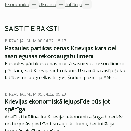
Ekonomika
Ukraina
Inflācija
SAISTĪTIE RAKSTI
BIRŽAS JAUNUMI
08.04.22, 15:17
Pasaules pārtikas cenas Krievijas kara dēļ
sasniegušas rekordaugstu līmeni
Pasaules pārtikas cenas martā sasniedza rekordlīmeni
pēc tam, kad Krievijas iebrukums Ukrainā izraisīja šoku
labības un augu eļļas tirgos, šodien paziņoja ANO
Pārtikas un lauksaimniecības organizācija (FAO).
BIRŽAS JAUNUMI
05.04.22, 09:23
Krievijas ekonomiskā lejupslīde būs ļoti
spēcīga
Analītiķi brīdina, ka Krievijas ekonomika šogad piedzīvo
un turpinās piedzīvot strauju kritumu, bet inflācija
turpinās virzīties augšup.