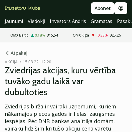
Abonēt
Jaunumi
Viedokļi
Investors Andris
Grāmatas
Pasāk
OMX Baltic
0,18
%
315,54
OMX Riga
−0,33
%
925,26
cebook
Atpakaļ
Twitter)
AKCIJA
15.03.22, 12:20
Zviedrijas akcijas, kuru vērtība
kedIn
tuvāko gadu laikā var
ail
dubultoties
k
Zviedrijas biržā ir vairāki uzņēmumi, kuriem
nākamajos piecos gados ir lielas izaugsmes
iespējas. Pēc DNB bankas analītiķa domām,
vairāku līdz šim kritušo akciju cena varētu