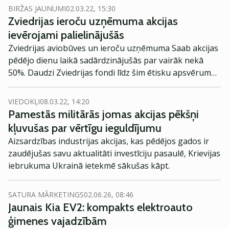
spēles efektu, kā piemēram forex tirdzniecība,”
BIRŽAS JAUNUMI
02.03.22, 15:30
intervijā investoruklubs.lv saka Nasdaq CSD valdes
Zviedrijas ieroču uzņēmuma akcijas
priekšsēdētājs Indars Aščuks.
ievērojami palielinājušās
Zviedrijas aviobūves un ieroču uzņēmuma Saab akcijas
pēdējo dienu laikā sadārdzinājušās par vairāk nekā
50%. Daudzi Zviedrijas fondi līdz šim ētisku apsvērumu
dēļ ir turējušies tālāk no aizsardzības nozares
uzņēmumiem, taču, piemēram, SEB paziņoja, ka ir
VIEDOKĻI
08.03.22, 14:20
mainījusi savas domas par investīcijām aizsardzības
Pamestās militārās jomas akcijas pēkšņi
nozarē.
kļuvušas par vērtīgu ieguldījumu
Aizsardzības industrijas akcijas, kas pēdējos gados ir
zaudējušas savu aktualitāti investīciju pasaulē, Krievijas
iebrukuma Ukrainā ietekmē sākušas kāpt.
SATURA MĀRKETINGS
02.06.26, 08:46
Jaunais Kia EV2: kompakts elektroauto
ģimenes vajadzībām