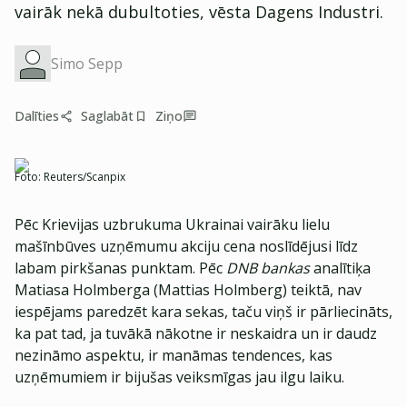
vairāk nekā dubultoties, vēsta Dagens Industri.
Simo Sepp
Dalīties
Saglabāt
Ziņo
Foto:
Reuters/Scanpix
Pēc Krievijas uzbrukuma Ukrainai vairāku lielu
mašīnbūves uzņēmumu akciju cena noslīdējusi līdz
labam pirkšanas punktam. Pēc
DNB
bankas
analītiķa
Matiasa Holmberga (Mattias Holmberg) teiktā, nav
iespējams paredzēt kara sekas, taču viņš ir pārliecināts,
ka pat tad, ja tuvākā nākotne ir neskaidra un ir daudz
nezināmo aspektu, ir manāmas tendences, kas
uzņēmumiem ir bijušas veiksmīgas jau ilgu laiku.