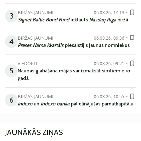
BIRŽAS JAUNUMI
06.08.26, 14:13
3
Signet Baltic Bond Fund
iekļauts
Nasdaq Riga
biržā
BIRŽAS JAUNUMI
06.08.26, 09:36
4
Preses Nama Kvartāls
piesaistījis jaunus nomniekus
VIEDOKĻI
06.08.26, 09:21
5
Naudas glabāšana mājās var izmaksāt simtiem eiro
gadā
BIRŽAS JAUNUMI
06.08.26, 10:55
6
Indexo
un
Indexo banka
palielinājušas pamatkapitālu
JAUNĀKĀS ZIŅAS