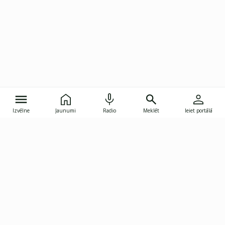
Izvēlne
Jaunumi
Radio
Meklēt
Ieiet portālā
Gunāra Astras iela 8B, Rīga, LV-1082
janis.skupelis@investoruklubs.lv
Abonē
Abonē jaunumus