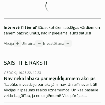
Interesē šī tēma?
Sāc sekot šiem atslēgas vārdiem un
saņem paziņojumus, kad ir pieejams jauns saturs!
Akcija
Ukraina
Investēšana
SAISTĪTIE RAKSTI
VIEDOKĻI
10.03.22, 10:23
Nav nekā labāka par ieguldījumiem akcijās
“Labāku investīciju par akcijām, nav. Un arī nevar būt!
Akcijas ir īpašums reālos uzņēmumos. Un kas pasaulē
veido bagātību, ja ne uzņēmumi? Viss pārējais
lielākoties būs spekulatīvāks un bieži ar zero-sum