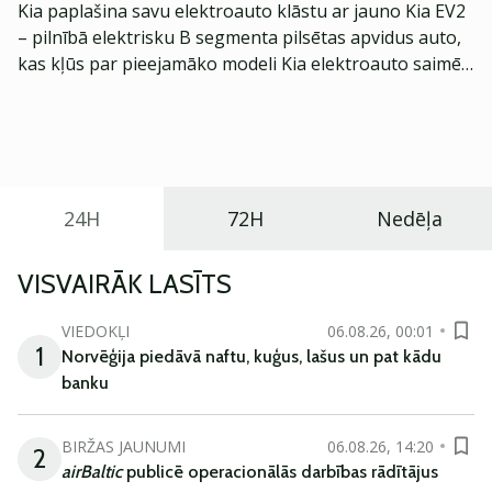
Kia paplašina savu elektroauto klāstu ar jauno Kia EV2
– pilnībā elektrisku B segmenta pilsētas apvidus auto,
kas kļūs par pieejamāko modeli Kia elektroauto saimē
Eiropā. Modelis izstrādāts ar mērķi piedāvāt ģimenēm
praktisku un tehnoloģiski modernu automobili
ikdienas vajadzībām.
24H
72H
Nedēļa
VISVAIRĀK LASĪTS
VIEDOKĻI
06.08.26, 00:01
1
Norvēģija piedāvā naftu, kuģus, lašus un pat kādu
banku
BIRŽAS JAUNUMI
06.08.26, 14:20
2
airBaltic
publicē operacionālās darbības rādītājus