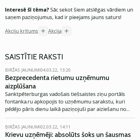
Interesē šī tēma?
Sāc sekot šiem atslēgas vārdiem un
saņem paziņojumus, kad ir pieejams jauns saturs!
Akciju kritums
Akcija
SAISTĪTIE RAKSTI
BIRŽAS JAUNUMI
04.03.22, 13:20
Bezprecedenta rietumu uzņēmumu
aizplūšana
Sanktpēterburgas vadošais tiešsaistes ziņu portāls
fontanka.ru apkopojis to uzņēmumu sarakstu, kuri
pēdējo pāris dienu laikā paziņojuši par aiziešanu no
Krievijas tirgus saistībā ar militāro konfliktu Ukrainā.
BIRŽAS JAUNUMI
02.03.22, 14:11
Krievu uzņēmēji: absolūts šoks un šausmas