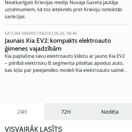
Neatkarīgais Krievijas medijs Novaja Gazeta jautāja
uzņēmumiem, kā tos ietekmēs pret Krieviju noteiktās
sankcijas.
SATURA MĀRKETINGS
02.06.26, 08:46
Jaunais Kia EV2: kompakts elektroauto
ģimenes vajadzībām
Kia paplašina savu elektroauto klāstu ar jauno Kia EV2
– pilnībā elektrisku B segmenta pilsētas apvidus auto,
kas kļūs par pieejamāko modeli Kia elektroauto saimē
Eiropā. Modelis izstrādāts ar mērķi piedāvāt ģimenēm
praktisku un tehnoloģiski modernu automobili
ikdienas vajadzībām.
24H
72H
Nedēļa
VISVAIRĀK LASĪTS