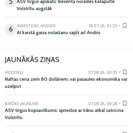
5
ASV tirgus apskats: Besenta norādes katapultē
Volstrītu augstāk
INVESTORS ANDRIS
30.07.26, 01:25
6
AI karstā gaisa nolaišanu sajūt arī Andris
JAUNĀKĀS ZIŅAS
VIEDOKĻI
07.08.26, 00:35
Naftas cena zem 80 dolāriem; vai pasaules ekonomika var
uzelpot
BIRŽAS JAUNUMI
07.08.26, 00:28
ASV tirgus kopsavilkums: spriedze ar Irānu atkal satricina
Volstrītu