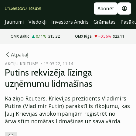
Abonēt
Jaunumi
Viedokļi
Investors Andris
Grāmatas
Pasāk
OMX Baltic
0,11
%
315,32
OMX Riga
−0,56
%
923,11
cebook
Atpakaļ
Twitter)
AKCIJU KRITUMS
15.03.22, 11:14
Putins rekvizēja līzinga
kedIn
uzņēmumu lidmašīnas
ail
Kā ziņo Reuters, Krievijas prezidents Vladimirs
k
Putins (Vladimir Putin) parakstījis rīkojumu, kas
ļauj Krievijas aviokompānijām reģistrēt no
ārvalstīm nomātas lidmašīnas uz sava vārda.