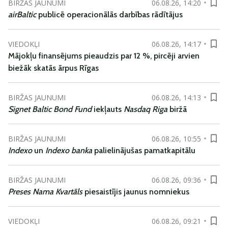
BIRŽAS JAUNUMI
06.08.26, 14:20
airBaltic
publicē operacionālās darbības rādītājus
VIEDOKĻI
06.08.26, 14:17
Mājokļu finansējums pieaudzis par 12 %, pircēji arvien
biežāk skatās ārpus Rīgas
BIRŽAS JAUNUMI
06.08.26, 14:13
Signet Baltic Bond Fund
iekļauts
Nasdaq Riga
biržā
BIRŽAS JAUNUMI
06.08.26, 10:55
Indexo
un
Indexo banka
palielinājušas pamatkapitālu
BIRŽAS JAUNUMI
06.08.26, 09:36
Preses Nama Kvartāls
piesaistījis jaunus nomniekus
VIEDOKĻI
06.08.26, 09:21