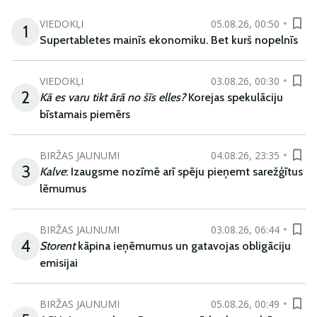
VIEDOKĻI
05.08.26, 00:50
1
Supertabletes mainīs ekonomiku. Bet kurš nopelnīs
VIEDOKĻI
03.08.26, 00:30
2
Kā es varu tikt ārā no šīs elles?
Korejas spekulāciju
bīstamais piemērs
BIRŽAS JAUNUMI
04.08.26, 23:35
3
Kalve
: Izaugsme nozīmē arī spēju pieņemt sarežģītus
lēmumus
BIRŽAS JAUNUMI
03.08.26, 06:44
4
Storent
kāpina ieņēmumus un gatavojas obligāciju
emisijai
BIRŽAS JAUNUMI
05.08.26, 00:49