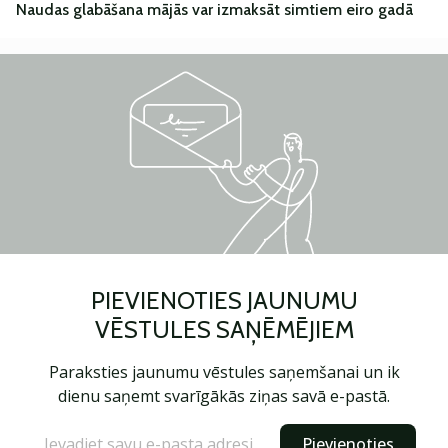
Naudas glabāšana mājās var izmaksāt simtiem eiro gadā
PIEVIENOTIES JAUNUMU
VĒSTULES SAŅĒMĒJIEM
Paraksties jaunumu vēstules saņemšanai un ik
dienu saņemt svarīgākās ziņas savā e-pastā.
Pievienoties