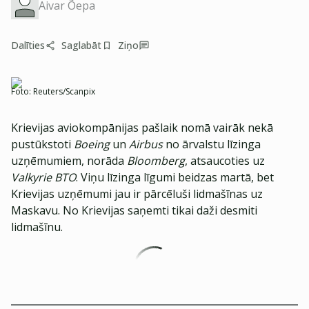
Aivar Õepa
Dalīties
Saglabāt
Ziņo
Foto:
Reuters/Scanpix
Krievijas aviokompānijas pašlaik nomā vairāk nekā
pustūkstoti
Boeing
un
Airbus
no ārvalstu līzinga
uzņēmumiem, norāda
Bloomberg
, atsaucoties uz
Valkyrie BTO
. Viņu līzinga līgumi beidzas martā, bet
Krievijas uzņēmumi jau ir pārcēluši lidmašīnas uz
Maskavu. No Krievijas saņemti tikai daži desmiti
lidmašīnu.