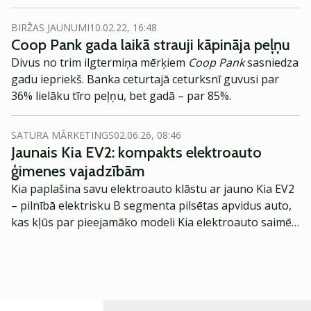
BIRŽAS JAUNUMI
10.02.22, 16:48
Coop Pank gada laikā strauji kāpināja peļņu
Divus no trim ilgtermiņa mērķiem
Coop Pank
sasniedza
gadu iepriekš. Banka ceturtajā ceturksnī guvusi par
36% lielāku tīro peļņu, bet gadā – par 85%.
SATURA MĀRKETINGS
02.06.26, 08:46
Jaunais Kia EV2: kompakts elektroauto
ģimenes vajadzībām
Kia paplašina savu elektroauto klāstu ar jauno Kia EV2
– pilnībā elektrisku B segmenta pilsētas apvidus auto,
kas kļūs par pieejamāko modeli Kia elektroauto saimē
Eiropā. Modelis izstrādāts ar mērķi piedāvāt ģimenēm
praktisku un tehnoloģiski modernu automobili
ikdienas vajadzībām.