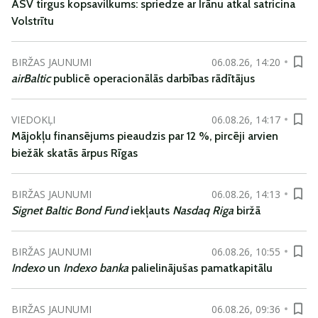
ASV tirgus kopsavilkums: spriedze ar Irānu atkal satricina
Volstrītu
BIRŽAS JAUNUMI
06.08.26, 14:20
airBaltic
publicē operacionālās darbības rādītājus
VIEDOKĻI
06.08.26, 14:17
Mājokļu finansējums pieaudzis par 12 %, pircēji arvien
biežāk skatās ārpus Rīgas
BIRŽAS JAUNUMI
06.08.26, 14:13
Signet Baltic Bond Fund
iekļauts
Nasdaq Riga
biržā
BIRŽAS JAUNUMI
06.08.26, 10:55
Indexo
un
Indexo banka
palielinājušas pamatkapitālu
BIRŽAS JAUNUMI
06.08.26, 09:36