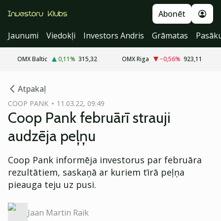
Abonēt
Jaunumi
Viedokļi
Investors Andris
Grāmatas
Pasāk
OMX Baltic
0,11
%
315,32
OMX Riga
−0,56
%
923,11
cebook
Atpakaļ
Twitter)
COOP PANK
11.03.22, 09:49
Coop Pank februārī strauji
kedIn
audzēja peļņu
ail
Coop Pank informēja investorus par februāra
k
rezultātiem, saskaņā ar kuriem tīrā peļņa
pieauga teju uz pusi.
Jaan Martin Raik