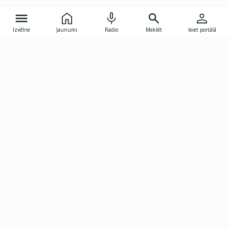
Izvēlne
Jaunumi
Radio
Meklēt
Ieiet portālā
Gunāra Astras iela 8B, Rīga, LV-1082
janis.skupelis@investoruklubs.lv
Abonē
Abonē jaunumus
Reklāma
Publikāciju lietošanas
Vispārējie noteikumi
tiesības
Privātuma politika
Pārtraukt abonēšanu
Iestatījumu pārvaldība