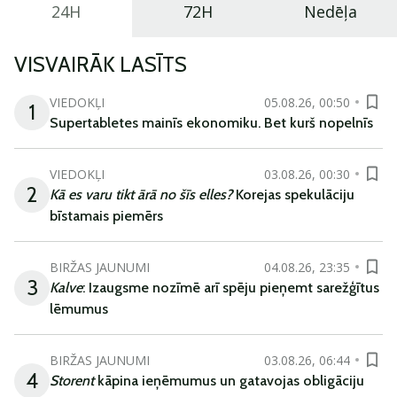
24H
72H
Nedēļa
VISVAIRĀK LASĪTS
VIEDOKĻI
05.08.26, 00:50
1
Supertabletes mainīs ekonomiku. Bet kurš nopelnīs
VIEDOKĻI
03.08.26, 00:30
2
Kā es varu tikt ārā no šīs elles?
Korejas spekulāciju
bīstamais piemērs
BIRŽAS JAUNUMI
04.08.26, 23:35
3
Kalve
: Izaugsme nozīmē arī spēju pieņemt sarežģītus
lēmumus
BIRŽAS JAUNUMI
03.08.26, 06:44
4
Storent
kāpina ieņēmumus un gatavojas obligāciju