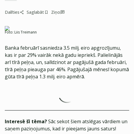
Dalīties
Saglabāt
Ziņo
Foto:
Liis Treimann
Banka februārī sasniedza 3.5 milj. eiro apgrozījumu,
kas ir par 29% vairāk nekā gadu iepriekš. Palielinājās
arī tīrā peļņa, un, salīdzinot ar pagājušā gada februāri,
tīrā peļņa pieauga par 46%. Pagājušajā mēnesī kopumā
gūta tīrā peļņa 1.3 milj. eiro apmērā.
Interesē šī tēma?
Sāc sekot šiem atslēgas vārdiem un
saņem paziņojumus, kad ir pieejams jauns saturs!