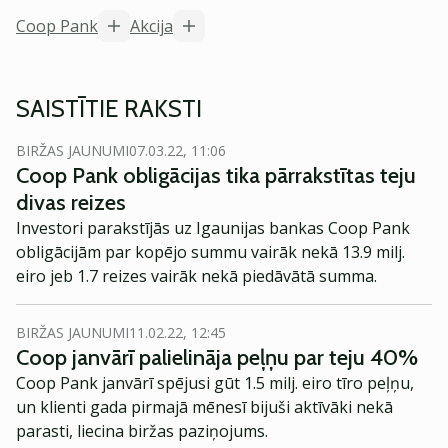
Coop Pank
Akcija
SAISTĪTIE RAKSTI
BIRŽAS JAUNUMI
07.03.22, 11:06
Coop Pank obligācijas tika pārrakstītas teju
divas reizes
Investori parakstījās uz Igaunijas bankas Coop Pank
obligācijām par kopējo summu vairāk nekā 13.9 milj.
eiro jeb 1.7 reizes vairāk nekā piedāvātā summa.
BIRŽAS JAUNUMI
11.02.22, 12:45
Coop janvārī palielināja peļņu par teju 40%
Coop Pank janvārī spējusi gūt 1.5 milj. eiro tīro peļņu,
un klienti gada pirmajā mēnesī bijuši aktīvāki nekā
parasti, liecina biržas paziņojums.