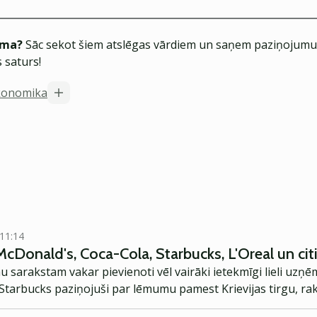
ēma?
Sāc sekot šiem atslēgas vārdiem un saņem paziņojumus
 saturs!
konomika
 11:14
McDonald's, Coca-Cola, Starbucks, L'Oreal un cit
sarakstam vakar pievienoti vēl vairāki ietekmīgi lieli uzņ
Starbucks paziņojuši par lēmumu pamest Krievijas tirgu, ra