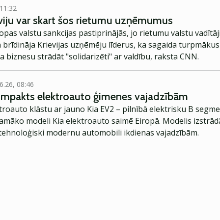
 11:32
eviju var skart šos rietumu uzņēmumus
pas valstu sankcijas pastiprinājās, jo rietumu valstu vadītāji
en brīdināja Krievijas uzņēmēju līderus, ka sagaida turpmāk
a biznesu strādāt "solidarizēti" ar valdību, raksta CNN.
6.26, 08:46
kompakts elektroauto ģimenes vajadzībām
troauto klāstu ar jauno Kia EV2 – pilnībā elektrisku B segme
jamāko modeli Kia elektroauto saimē Eiropā. Modelis izstrād
ehnoloģiski modernu automobili ikdienas vajadzībām.