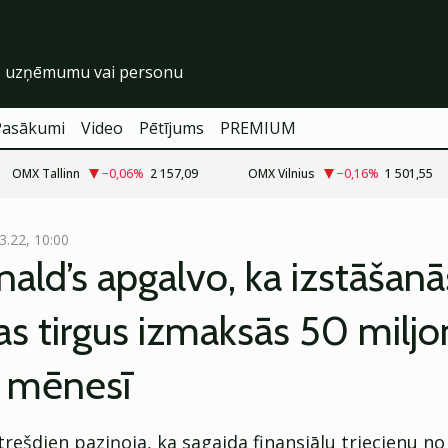
Pasākumi
Video
Pētījums
PREMIUM
OMX Tallinn
−0,06
%
2 157,09
OMX Vilnius
−0,16
%
1 501,55
3.22, 10:00
ld’s apgalvo, ka izstāšanā
jas tirgus izmaksās 50 milj
u mēnesī
rešdien paziņoja, ka sagaida finansiālu triecienu n