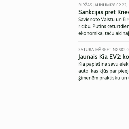
BIRŽAS JAUNUMI
28.02.22,
Sankcijas pret Kri
Savienoto Valstu un Eiro
rīcību. Putins ceturtdi
ekonomikā, taču aicināj
SATURA MĀRKETINGS
02.0
Jaunais Kia EV2: 
Kia paplašina savu elek
auto, kas kļūs par piee
ģimenēm praktisku un t