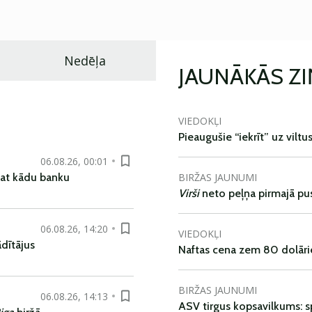
Nedēļa
JAUNĀKĀS Z
VIEDOKĻI
Pieaugušie “iekrīt” uz viltu
06.08.26, 00:01
BIRŽAS JAUNUMI
pat kādu banku
Virši
neto peļņa pirmajā pu
06.08.26, 14:20
VIEDOKĻI
dītājus
Naftas cena zem 80 dolāri
BIRŽAS JAUNUMI
06.08.26, 14:13
ASV tirgus kopsavilkums: spr