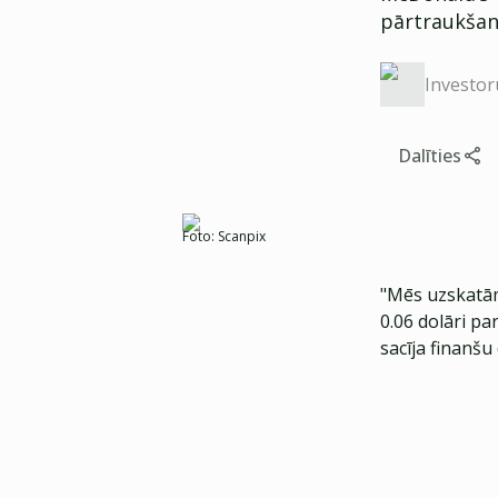
pārtraukšan
Investor
Dalīties
Foto:
Scanpix
"Mēs uzskatām
0.06 dolāri par
sacīja finanšu