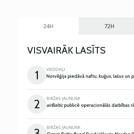
24H
72H
VISVAIRĀK LASĪTS
VIEDOKĻI
1
Norvēģija piedāvā naftu, kuģus, lašus un 
BIRŽAS JAUNUMI
2
airBaltic
publicē operacionālās darbības rā
BIRŽAS JAUNUMI
3