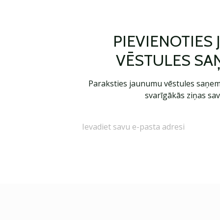
PIEVIENOTIES
VĒSTULES SA
Paraksties jaunumu vēstules saņem
svarīgākās ziņas sav