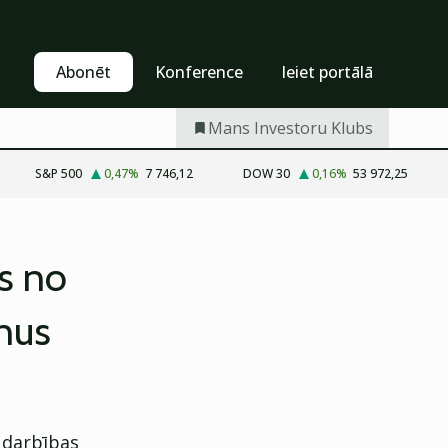
Pašapkalpošanās
Abonēt
Abonēt
Konference
Ieiet portālā
Mans Investoru Klubs
S&P 500
0,47
%
7 746,12
DOW 30
0,16
%
53 972,25
s no
onus
o darbības