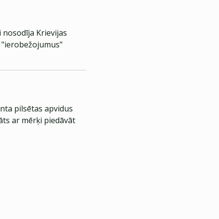
 nosodīja Krievijas
us "ierobežojumus"
nta pilsētas apvidus
āts ar mērķi piedāvāt