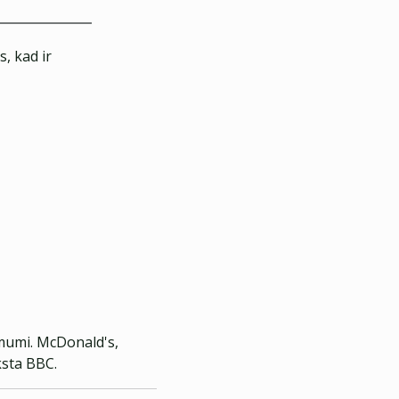
, kad ir
i
ēmumi. McDonald's,
ksta BBC.