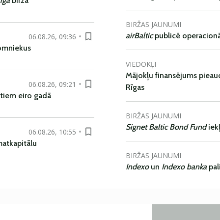
iga
biržā
BIRŽAS JAUNUMI
airBaltic
publicē operacionāl
06.08.26, 09:36
nomniekus
VIEDOKĻI
Mājokļu finansējums pieaudz
06.08.26, 09:21
Rīgas
tiem eiro gadā
BIRŽAS JAUNUMI
Signet Baltic Bond Fund
iek
06.08.26, 10:55
matkapitālu
BIRŽAS JAUNUMI
Indexo
un
Indexo banka
pal