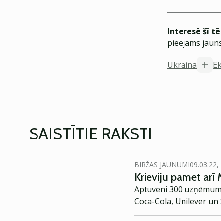
Interesē šī t
pieejams jauns
Ukraina
E
SAISTĪTIE RAKSTI
BIRŽAS JAUNUMI
09.03.22,
Krieviju pamet arī 
Aptuveni 300 uzņēmumu 
Coca-Cola, Unilever un 