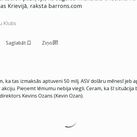
as Krievijā, raksta barrons.com
u Klubs
Saglabāt
Ziņo
, ka tas izmaksās aptuveni 50 milj. ASV dolāru mēnesī jeb a
 akciju. Pieņemt lēmumu nebija viegli. Ceram, ka šī situācija b
 direktors Kevins Ozans (Kevin Ozan).