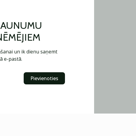
 JAUNUMU
ŅĒMĒJIEM
šanai un ik dienu saņemt
ā e-pastā.
Pievienoties