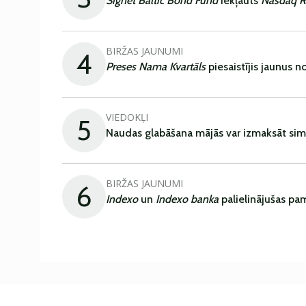
Signet Baltic Bond Fund
iekļauts
Nasdaq R
BIRŽAS JAUNUMI
4
Preses Nama Kvartāls
piesaistījis jaunus 
VIEDOKĻI
5
Naudas glabāšana mājās var izmaksāt sim
BIRŽAS JAUNUMI
6
Indexo
un
Indexo banka
palielinājušas pa