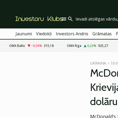
Jaunumi
Viedokļi
Investors Andris
Grāmatas
OMX Baltic
−0,04
%
315,18
OMX Riga
0,23
%
925,27
cebook
UKRAINA
10.0
Twitter)
McDona
kedIn
Krievi
ail
dolār
k
McDonald’s t