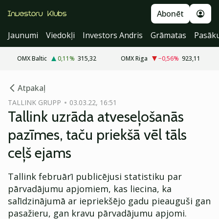
Abonēt
Jaunumi
Viedokļi
Investors Andris
Grāmatas
Pasāk
OMX Baltic
0,11
%
315,32
OMX Riga
−0,56
%
923,11
cebook
Atpakaļ
Twitter)
TALLINK GRUPP
03.03.22, 16:51
Tallink uzrāda atveseļošanās
kedIn
pazīmes, taču priekšā vēl tāls
ail
ceļš ejams
k
Tallink februārī publicējusi statistiku par
pārvadājumu apjomiem, kas liecina, ka
salīdzinājumā ar iepriekšējo gadu pieauguši gan
pasažieru, gan kravu pārvadājumu apjomi.