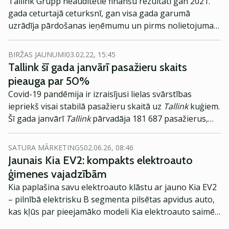
Tallink Grupp neauditētie finanšu rezultāti gan 2021.
gada ceturtajā ceturksnī, gan visa gada garumā
uzrādīja pārdošanas ieņēmumu un pirms nolietojuma
pamatdarbības peļņas pieaugumu, gada laikā tīrie
zaudējumi samazinājās teju divas reizes.
BIRŽAS JAUNUMI
03.02.22, 15:45
Tallink šī gada janvārī pasažieru skaits
pieauga par 50%
Covid-19 pandēmija ir izraisījusi lielas svārstības
iepriekš visai stabilā pasažieru skaitā uz
Tallink
kuģiem.
Šī gada janvārī
Tallink
pārvadāja 181 687 pasažierus,
kas ir par 50% vairāk nekā pagājušā gada janvārī.
SATURA MĀRKETINGS
02.06.26, 08:46
Jaunais Kia EV2: kompakts elektroauto
ģimenes vajadzībām
Kia paplašina savu elektroauto klāstu ar jauno Kia EV2
– pilnībā elektrisku B segmenta pilsētas apvidus auto,
kas kļūs par pieejamāko modeli Kia elektroauto saimē
Eiropā. Modelis izstrādāts ar mērķi piedāvāt ģimenēm