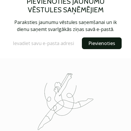
PIEVIENOTIES JAUNUMU
VĒSTULES SAŅĒMĒJIEM
Paraksties jaunumu vēstules saņemšanai un ik
dienu saņemt svarīgākās ziņas savā e-pastā.
Pievienoties