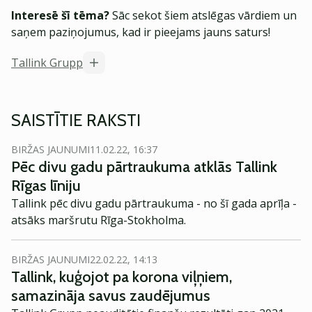
Interesē šī tēma?
Sāc sekot šiem atslēgas vārdiem un
saņem paziņojumus, kad ir pieejams jauns saturs!
Tallink Grupp
SAISTĪTIE RAKSTI
BIRŽAS JAUNUMI
11.02.22, 16:37
Pēc divu gadu pārtraukuma atklās Tallink
Rīgas līniju
Tallink pēc divu gadu pārtraukuma - no šī gada aprīļa -
atsāks maršrutu Rīga-Stokholma.
BIRŽAS JAUNUMI
22.02.22, 14:13
Tallink, kuģojot pa korona viļņiem,
samazināja savus zaudējumus