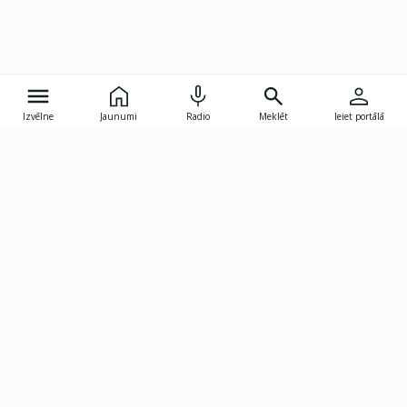
Izvēlne
Jaunumi
Radio
Meklēt
Ieiet portālā
Gunāra Astras iela 8B, Rīga, LV-1082
janis.skupelis@investoruklubs.lv
Abonē
Abonē jaunumus
Reklāma
Publikāciju lietošanas
Vispārējie noteikumi