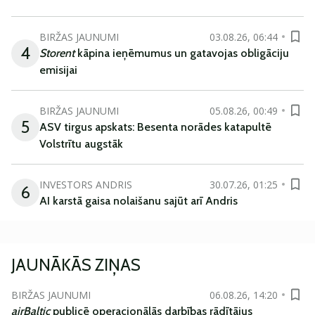
BIRŽAS JAUNUMI
03.08.26, 06:44
4
Storent
kāpina ieņēmumus un gatavojas obligāciju
emisijai
BIRŽAS JAUNUMI
05.08.26, 00:49
5
ASV tirgus apskats: Besenta norādes katapultē
Volstrītu augstāk
INVESTORS ANDRIS
30.07.26, 01:25
6
AI karstā gaisa nolaišanu sajūt arī Andris
JAUNĀKĀS ZIŅAS
BIRŽAS JAUNUMI
06.08.26, 14:20
airBaltic
publicē operacionālās darbības rādītājus