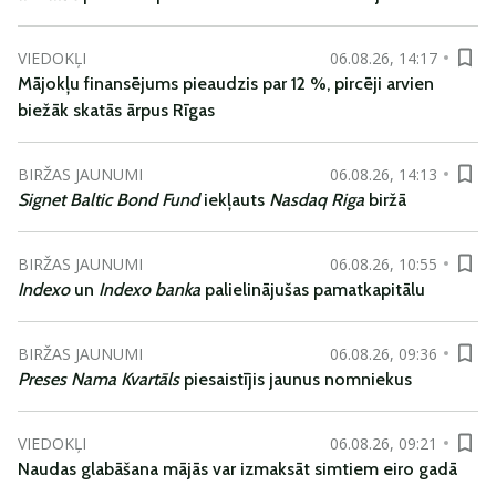
VIEDOKĻI
06.08.26, 14:17
Mājokļu finansējums pieaudzis par 12 %, pircēji arvien
biežāk skatās ārpus Rīgas
BIRŽAS JAUNUMI
06.08.26, 14:13
Signet Baltic Bond Fund
iekļauts
Nasdaq Riga
biržā
BIRŽAS JAUNUMI
06.08.26, 10:55
Indexo
un
Indexo banka
palielinājušas pamatkapitālu
BIRŽAS JAUNUMI
06.08.26, 09:36
Preses Nama Kvartāls
piesaistījis jaunus nomniekus
VIEDOKĻI
06.08.26, 09:21
Naudas glabāšana mājās var izmaksāt simtiem eiro gadā