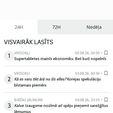
praktisku un tehnoloģiski modernu automobili
ikdienas vajadzībām.
24H
72H
Nedēļa
VISVAIRĀK LASĪTS
VIEDOKĻI
05.08.26, 00:50
1
Supertabletes mainīs ekonomiku. Bet kurš nopelnīs
VIEDOKĻI
03.08.26, 00:30
2
Kā es varu tikt ārā no šīs elles?
Korejas spekulāciju
bīstamais piemērs
BIRŽAS JAUNUMI
04.08.26, 23:35
3
Kalve
: Izaugsme nozīmē arī spēju pieņemt sarežģītus
lēmumus