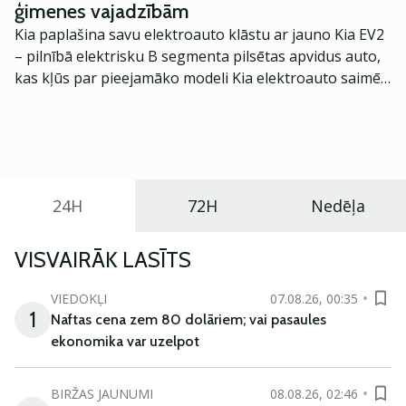
ģimenes vajadzībām
Kia paplašina savu elektroauto klāstu ar jauno Kia EV2
– pilnībā elektrisku B segmenta pilsētas apvidus auto,
kas kļūs par pieejamāko modeli Kia elektroauto saimē
Eiropā. Modelis izstrādāts ar mērķi piedāvāt ģimenēm
praktisku un tehnoloģiski modernu automobili
ikdienas vajadzībām.
24H
72H
Nedēļa
VISVAIRĀK LASĪTS
VIEDOKĻI
07.08.26, 00:35
1
Naftas cena zem 80 dolāriem; vai pasaules
ekonomika var uzelpot
BIRŽAS JAUNUMI
08.08.26, 02:46