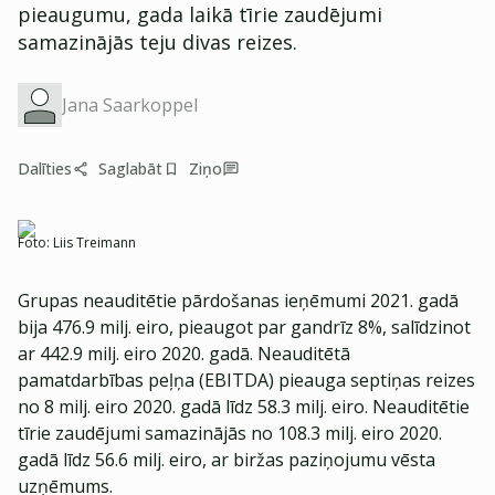
pieaugumu, gada laikā tīrie zaudējumi
samazinājās teju divas reizes.
Jana Saarkoppel
Dalīties
Saglabāt
Ziņo
Foto:
Liis Treimann
Grupas neauditētie pārdošanas ieņēmumi 2021. gadā
bija 476.9 milj. eiro, pieaugot par gandrīz 8%, salīdzinot
ar 442.9 milj. eiro 2020. gadā. Neauditētā
pamatdarbības peļņa (EBITDA) pieauga septiņas reizes
no 8 milj. eiro 2020. gadā līdz 58.3 milj. eiro. Neauditētie
tīrie zaudējumi samazinājās no 108.3 milj. eiro 2020.
gadā līdz 56.6 milj. eiro, ar biržas paziņojumu vēsta
uzņēmums.