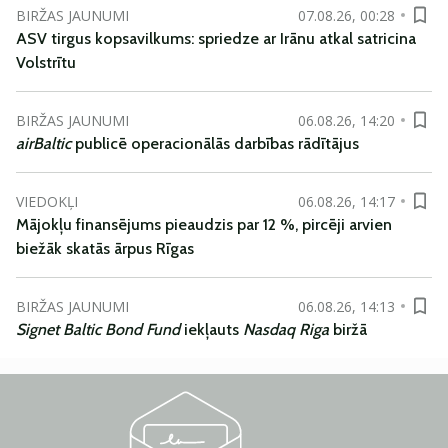
BIRŽAS JAUNUMI
07.08.26, 00:28
ASV tirgus kopsavilkums: spriedze ar Irānu atkal satricina
Volstrītu
BIRŽAS JAUNUMI
06.08.26, 14:20
airBaltic
publicē operacionālās darbības rādītājus
VIEDOKĻI
06.08.26, 14:17
Mājokļu finansējums pieaudzis par 12 %, pircēji arvien
biežāk skatās ārpus Rīgas
BIRŽAS JAUNUMI
06.08.26, 14:13
Signet Baltic Bond Fund
iekļauts
Nasdaq Riga
biržā