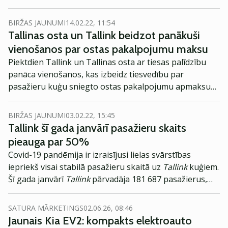
BIRŽAS JAUNUMI
14.02.22, 11:54
Tallinas osta un Tallink beidzot panākuši
vienošanos par ostas pakalpojumu maksu
Piektdien Tallink un Tallinas osta ar tiesas palīdzību
panāca vienošanos, kas izbeidz tiesvedību par
pasažieru kuģu sniegto ostas pakalpojumu apmaksu
Vecajā ostā.
BIRŽAS JAUNUMI
03.02.22, 15:45
Tallink šī gada janvārī pasažieru skaits
pieauga par 50%
Covid-19 pandēmija ir izraisījusi lielas svārstības
iepriekš visai stabilā pasažieru skaitā uz
Tallink
kuģiem.
Šī gada janvārī
Tallink
pārvadāja 181 687 pasažierus,
kas ir par 50% vairāk nekā pagājušā gada janvārī.
SATURA MĀRKETINGS
02.06.26, 08:46
Jaunais Kia EV2: kompakts elektroauto