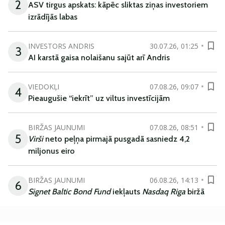
2
ASV tirgus apskats: kāpēc sliktas ziņas investoriem
izrādījās labas
INVESTORS ANDRIS
30.07.26, 01:25
3
AI karstā gaisa nolaišanu sajūt arī Andris
VIEDOKĻI
07.08.26, 09:07
4
Pieaugušie “iekrīt” uz viltus investīcijām
BIRŽAS JAUNUMI
07.08.26, 08:51
5
Virši
neto peļņa pirmajā pusgadā sasniedz 4,2
miljonus eiro
BIRŽAS JAUNUMI
06.08.26, 14:13
6
Signet Baltic Bond Fund
iekļauts
Nasdaq Riga
biržā