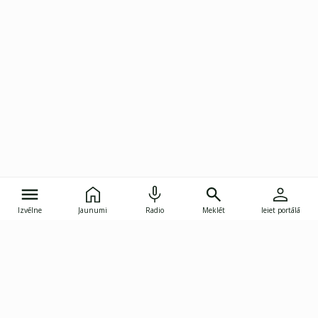
Izvēlne
Jaunumi
Radio
Meklēt
Ieiet portālā
Gunāra Astras iela 8B, Rīga, LV-1082