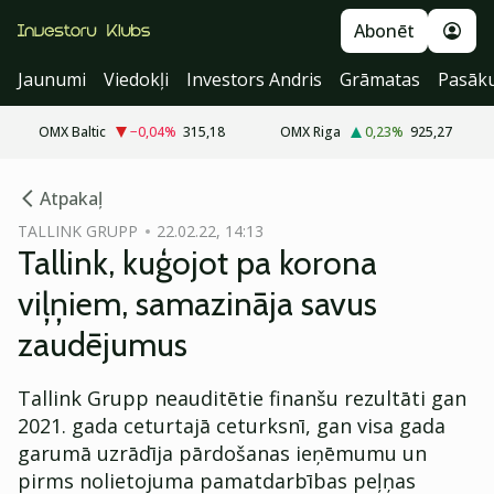
Abonēt
Jaunumi
Viedokļi
Investors Andris
Grāmatas
Pasāk
OMX Baltic
−0,04
%
315,18
OMX Riga
0,23
%
925,27
cebook
Atpakaļ
Twitter)
TALLINK GRUPP
22.02.22, 14:13
Tallink, kuģojot pa korona
kedIn
viļņiem, samazināja savus
ail
zaudējumus
k
Tallink Grupp neauditētie finanšu rezultāti gan
2021. gada ceturtajā ceturksnī, gan visa gada
garumā uzrādīja pārdošanas ieņēmumu un
pirms nolietojuma pamatdarbības peļņas