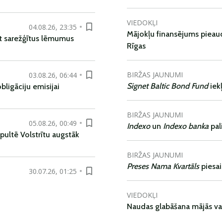
VIEDOKĻI
04.08.26, 23:35
Mājokļu finansējums pieaudz
t sarežģītus lēmumus
Rīgas
BIRŽAS JAUNUMI
03.08.26, 06:44
Signet Baltic Bond Fund
iek
ligāciju emisijai
BIRŽAS JAUNUMI
05.08.26, 00:49
Indexo
un
Indexo banka
pal
pultē Volstrītu augstāk
BIRŽAS JAUNUMI
Preses Nama Kvartāls
piesa
30.07.26, 01:25
VIEDOKĻI
Naudas glabāšana mājās va