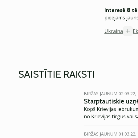
Interesē šī t
pieejams jauns
Ukraina
E
SAISTĪTIE RAKSTI
BIRŽAS JAUNUMI
02.03.22,
Starptautiskie uz
Kopš Krievijas iebruku
no Krievijas tirgus vai
BIRŽAS JAUNUMI
01.03.22,