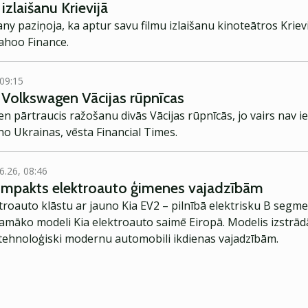
izlaišanu Krievijā
 paziņoja, ka aptur savu filmu izlaišanu kinoteātros Krievi
Yahoo Finance.
 09:15
 Volkswagen Vācijas rūpnīcas
 pārtraucis ražošanu divās Vācijas rūpnīcās, jo vairs nav 
o Ukrainas, vēsta Financial Times.
6.26, 08:46
kompakts elektroauto ģimenes vajadzībām
troauto klāstu ar jauno Kia EV2 – pilnībā elektrisku B segme
jamāko modeli Kia elektroauto saimē Eiropā. Modelis izstrād
ehnoloģiski modernu automobili ikdienas vajadzībām.