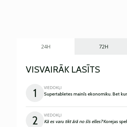
24H
72H
VISVAIRĀK LASĪTS
VIEDOKĻI
1
Supertabletes mainīs ekonomiku. Bet kur
VIEDOKĻI
2
Kā es varu tikt ārā no šīs elles?
Korejas spe