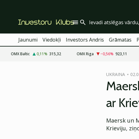
Jaunumi
Viedokļi
Investors Andris
Grāmatas
OMX Baltic
0,11
%
315,32
OMX Riga
−0,56
%
923,11
cebook
UKRAINA
02.0
Twitter)
Maersk
kedIn
ar Krie
ail
k
Maersk un M
Krieviju, zi