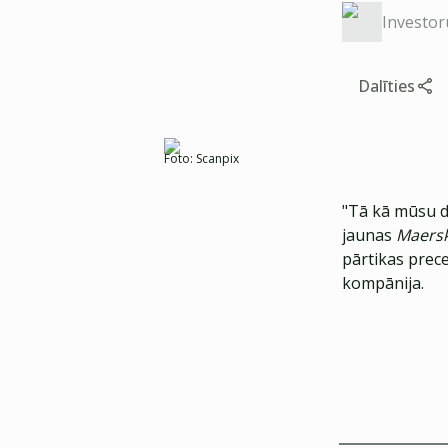
Investor
Dalīties
Foto:
Scanpix
"Tā kā mūsu da
jaunas
Maers
pārtikas prec
kompānija.