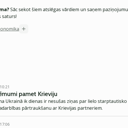
ēma?
Sāc sekot šiem atslēgas vārdiem un saņem paziņojumus
 saturs!
konomika
 10:21
ņēmumi pamet Krieviju
ma Ukrainā ik dienas ir nesušas ziņas par lielo starptautis
 sadarbības pārtraukšanu ar Krievijas partneriem.
 17:06