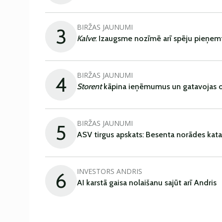
BIRŽAS JAUNUMI
3
Kalve
: Izaugsme nozīmē arī spēju pieņem
BIRŽAS JAUNUMI
4
Storent
kāpina ieņēmumus un gatavojas ob
BIRŽAS JAUNUMI
5
ASV tirgus apskats: Besenta norādes kata
INVESTORS ANDRIS
6
AI karstā gaisa nolaišanu sajūt arī Andris