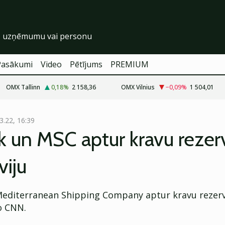
Pasākumi
Video
Pētījums
PREMIUM
OMX Tallinn
0,18
%
2 158,36
OMX Vilnius
−0,09
%
1 504,01
3.22, 16:39
 un MSC aptur kravu rezerv
viju
editerranean Shipping Company aptur kravu rezerv
ņo CNN.