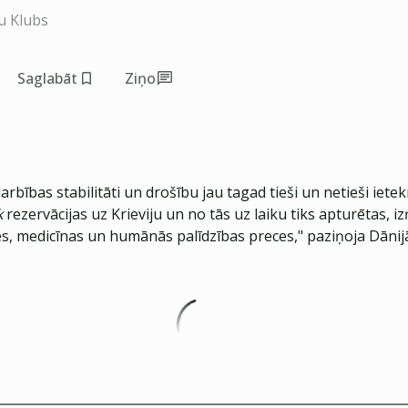
u Klubs
Saglabāt
Ziņo
rbības stabilitāti un drošību jau tagad tieši un netieši iete
k
rezervācijas uz Krieviju un no tās uz laiku tiks apturētas, 
es, medicīnas un humānās palīdzības preces," paziņoja Dānij