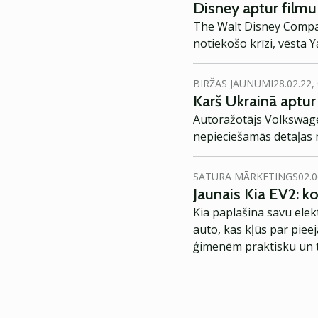
Disney aptur filmu 
The Walt Disney Company
notiekošo krīzi, vēsta 
BIRŽAS JAUNUMI
28.02.22,
Karš Ukrainā aptur
Autoražotājs Volkswagen
nepieciešamās detaļas n
SATURA MĀRKETINGS
02.0
Jaunais Kia EV2: 
Kia paplašina savu elek
auto, kas kļūs par piee
ģimenēm praktisku un t