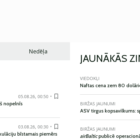
Nedēļa
JAUNĀKĀS Z
VIEDOKĻI
Naftas cena zem 80 dolāri
05.08.26, 00:50
BIRŽAS JAUNUMI
š nopelnīs
ASV tirgus kopsavilkums: spr
03.08.26, 00:30
BIRŽAS JAUNUMI
kulāciju bīstamais piemērs
airBaltic
publicē operacionāl