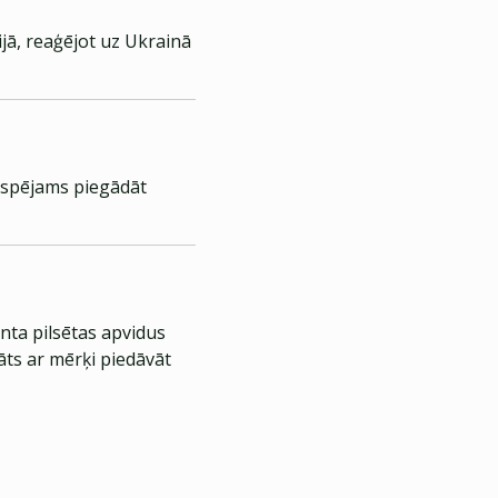
jā, reaģējot uz Ukrainā
iespējams piegādāt
nta pilsētas apvidus
āts ar mērķi piedāvāt