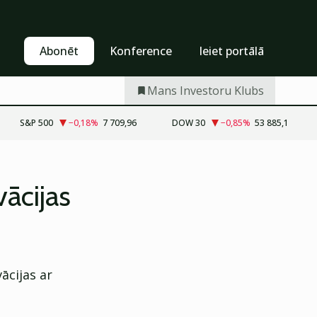
Pašapkalpošanās
Abonēt
Abonēt
Konference
Ieiet portālā
Mans Investoru Klubs
S&P 500
−0,18
%
7 709,96
DOW 30
−0,85
%
53 885,1
ācijas
ācijas ar