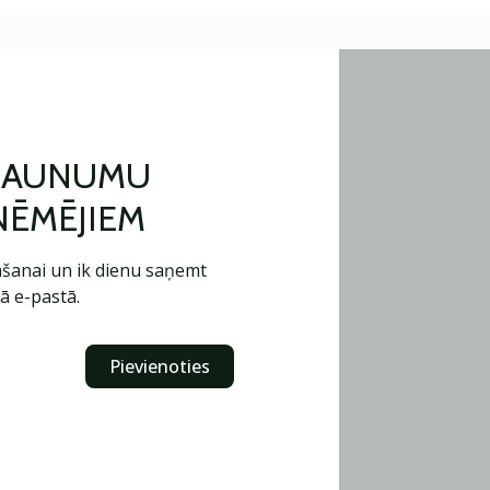
 JAUNUMU
ŅĒMĒJIEM
šanai un ik dienu saņemt
ā e-pastā.
Pievienoties