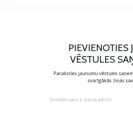
PIEVIENOTIES
VĒSTULES SA
Paraksties jaunumu vēstules saņem
svarīgākās ziņas sav