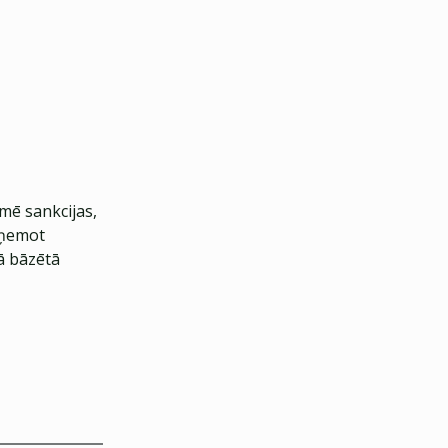
kmē sankcijas,
izņemot
ā bāzētā