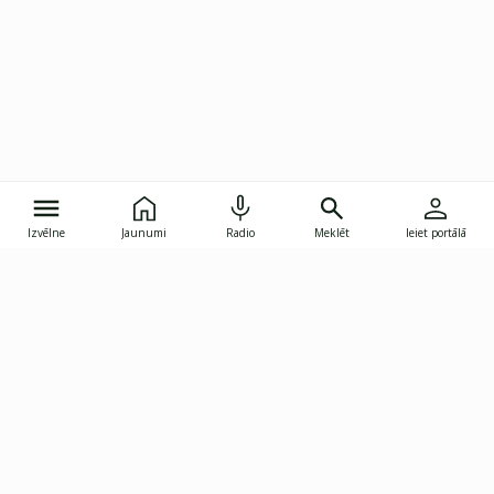
Izvēlne
Jaunumi
Radio
Meklēt
Ieiet portālā
Gunāra Astras iela 8B, Rīga, LV-1082
janis.skupelis@investoruklubs.lv
Abonē
Abonē jaunumus