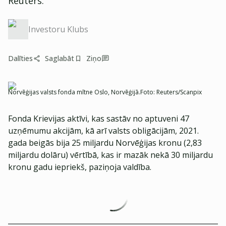
Reuters.
Investoru Klubs
Dalīties
Saglabāt
Ziņo
Norvēģijas valsts fonda mītne Oslo, Norvēģijā.
Foto:
Reuters/Scanpix
Fonda Krievijas aktīvi, kas sastāv no aptuveni 47
uzņēmumu akcijām, kā arī valsts obligācijām, 2021.
gada beigās bija 25 miljardu Norvēģijas kronu (2,83
miljardu dolāru) vērtībā, kas ir mazāk nekā 30 miljardu
kronu gadu iepriekš, paziņoja valdība.