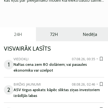
kas kļūs par pieejamāko modeli Kia elektroauto saimē
Eiropā. Modelis izstrādāts ar mērķi piedāvāt ģimenēm
praktisku un tehnoloģiski modernu automobili
ikdienas vajadzībām.
24H
72H
Nedēļa
VISVAIRĀK LASĪTS
VIEDOKĻI
07.08.26, 00:35
1
Naftas cena zem 80 dolāriem; vai pasaules
ekonomika var uzelpot
BIRŽAS JAUNUMI
08.08.26, 02:46
2
ASV tirgus apskats: kāpēc sliktas ziņas investoriem
izrādījās labas