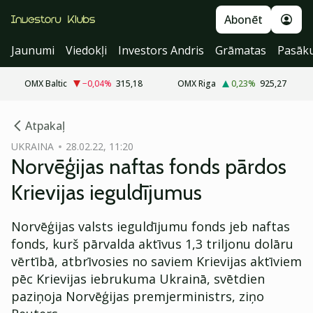
Abonēt
Jaunumi
Viedokļi
Investors Andris
Grāmatas
Pasāk
OMX Baltic
−0,04
%
315,18
OMX Riga
0,23
%
925,27
cebook
Atpakaļ
Twitter)
UKRAINA
28.02.22, 11:20
Norvēģijas naftas fonds pārdos
kedIn
Krievijas ieguldījumus
ail
Norvēģijas valsts ieguldījumu fonds jeb naftas
k
fonds, kurš pārvalda aktīvus 1,3 triljonu dolāru
vērtībā, atbrīvosies no saviem Krievijas aktīviem
pēc Krievijas iebrukuma Ukrainā, svētdien
paziņoja Norvēģijas premjerministrs, ziņo