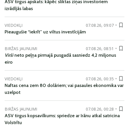
ASV tirgus apskats: kāpēc sliktas ziņas investoriem
izrādījās labas
VIEDOKĻI
07.08.26, 09:07
Pieaugušie “iekrīt” uz viltus investīcijām
BIRŽAS JAUNUMI
07.08.26, 08:51
Virši
neto peļņa pirmajā pusgadā sasniedz 4,2 miljonus
eiro
VIEDOKĻI
07.08.26, 00:35
Naftas cena zem 80 dolāriem; vai pasaules ekonomika var
uzelpot
BIRŽAS JAUNUMI
07.08.26, 00:28
ASV tirgus kopsavilkums: spriedze ar Irānu atkal satricina
Volstrītu