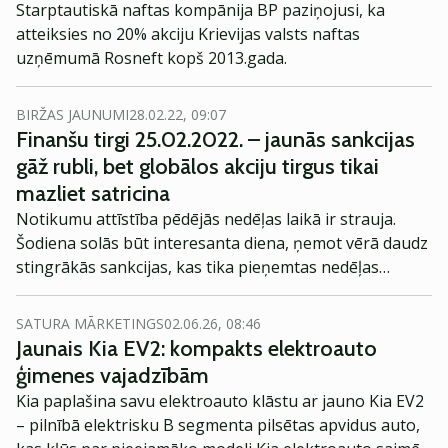
Starptautiskā naftas kompānija BP paziņojusi, ka
atteiksies no 20% akciju Krievijas valsts naftas
uzņēmumā Rosneft kopš 2013.gada.
BIRŽAS JAUNUMI
28.02.22, 09:07
Finanšu tirgi 25.02.2022. – jaunās sankcijas
gāž rubli, bet globālos akciju tirgus tikai
mazliet satricina
Notikumu attīstība pēdējās nedēļas laikā ir strauja.
Šodiena solās būt interesanta diena, ņemot vērā daudz
stingrākās sankcijas, kas tika pieņemtas nedēļas
nogalē. Savukārt iepriekšējo nedēļu, neskatoties uz
kara sākšanos Ukrainā, akciju tirgi noslēdza ar
SATURA MĀRKETINGS
02.06.26, 08:46
nelieliem kritumiem vai pat kāpumiem.
Jaunais Kia EV2: kompakts elektroauto
ģimenes vajadzībām
Kia paplašina savu elektroauto klāstu ar jauno Kia EV2
– pilnībā elektrisku B segmenta pilsētas apvidus auto,