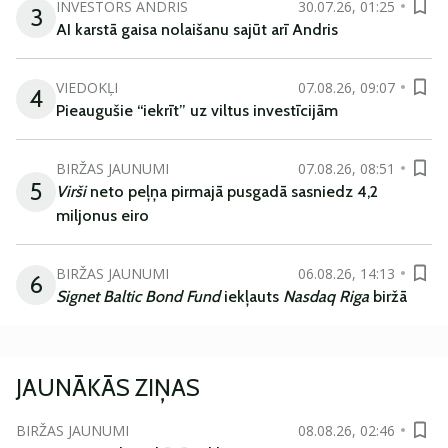
INVESTORS ANDRIS
30.07.26, 01:25
3
AI karstā gaisa nolaišanu sajūt arī Andris
VIEDOKĻI
07.08.26, 09:07
4
Pieaugušie “iekrīt” uz viltus investīcijām
BIRŽAS JAUNUMI
07.08.26, 08:51
5
Virši
neto peļņa pirmajā pusgadā sasniedz 4,2
miljonus eiro
BIRŽAS JAUNUMI
06.08.26, 14:13
6
Signet Baltic Bond Fund
iekļauts
Nasdaq Riga
biržā
JAUNĀKĀS ZIŅAS
BIRŽAS JAUNUMI
08.08.26, 02:46