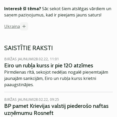
Interesē šī tēma?
Sāc sekot šiem atslēgas vārdiem un
saņem paziņojumus, kad ir pieejams jauns saturs!
Ukraina
SAISTĪTIE RAKSTI
BIRŽAS JAUNUMI
28.02.22, 11:01
Eiro un rubļa kurss ir pie 120 atzīmes
Pirmdienas rītā, sekojot nedēļas nogalē pieņemtajām
jaunajām sankcijām, Eiro un rubļa kurss krietni
paaugstinājies.
BIRŽAS JAUNUMI
28.02.22, 09:25
BP pamet Krievijas valstij piederošo naftas
uzņēmumu Rosneft