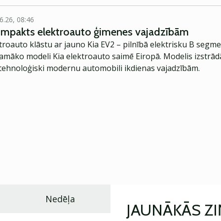
6.26, 08:46
kompakts elektroauto ģimenes vajadzībām
troauto klāstu ar jauno Kia EV2 – pilnībā elektrisku B segme
jamāko modeli Kia elektroauto saimē Eiropā. Modelis izstrād
ehnoloģiski modernu automobili ikdienas vajadzībām.
Nedēļa
JAUNĀKĀS Z