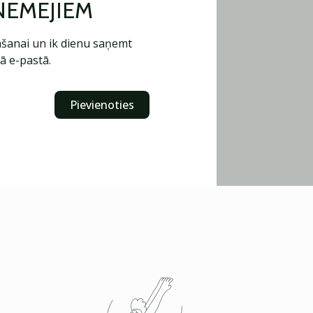
ŅĒMĒJIEM
šanai un ik dienu saņemt
ā e-pastā.
Pievienoties