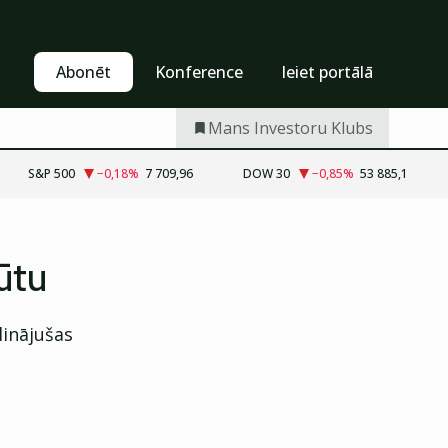
Pašapkalpošanās
Abonēt
Abonēt
Konference
Ieiet portālā
Mans Investoru Klubs
S&P 500
−0,18
%
7 709,96
DOW 30
−0,85
%
53 885,1
ūtu
linājušas