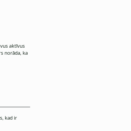
avus aktīvus
ers norāda, ka
, kad ir