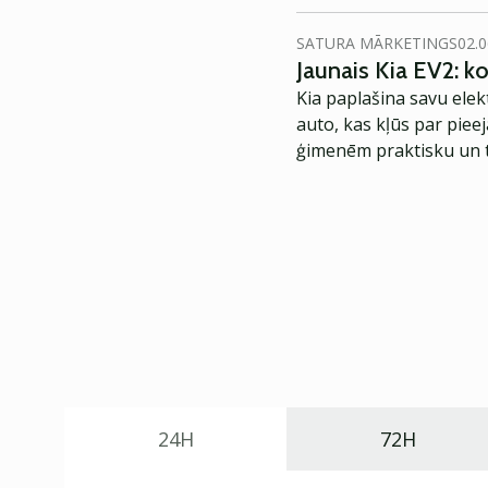
SATURA MĀRKETINGS
02.0
Jaunais Kia EV2: 
Kia paplašina savu elek
auto, kas kļūs par piee
ģimenēm praktisku un t
24H
72H