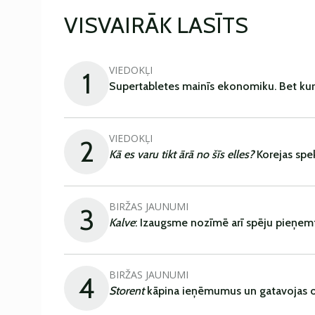
VISVAIRĀK LASĪTS
VIEDOKĻI
1
Supertabletes mainīs ekonomiku. Bet kur
VIEDOKĻI
2
Kā es varu tikt ārā no šīs elles?
Korejas spe
BIRŽAS JAUNUMI
3
Kalve
: Izaugsme nozīmē arī spēju pieņem
BIRŽAS JAUNUMI
4
Storent
kāpina ieņēmumus un gatavojas ob