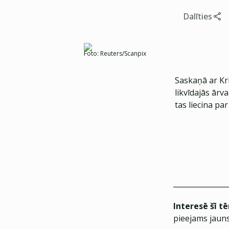
Dalīties
Foto:
Reuters/Scanpix
Saskaņā ar Kri
likvīdajās ārv
tas liecina pa
Interesē šī t
pieejams jauns