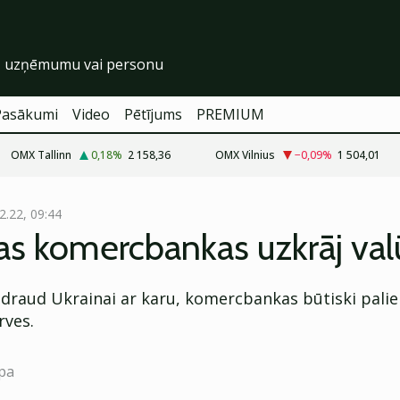
Pasākumi
Video
Pētījums
PREMIUM
OMX Tallinn
0,18
%
2 158,36
OMX Vilnius
−0,09
%
1 504,01
2.22, 09:44
jas komercbankas uzkrāj val
s draud Ukrainai ar karu, komercbankas būtiski palie
rves.
pa