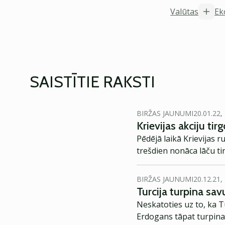
Valūtas
Ek
SAISTĪTIE RAKSTI
BIRŽAS JAUNUMI
20.01.22,
Krievijas akciju ti
Pēdējā laikā Krievijas r
trešdien nonāca lāču ti
BIRŽAS JAUNUMI
20.12.21,
Turcija turpina sa
Neskatoties uz to, ka Tu
Erdogans tāpat turpina 