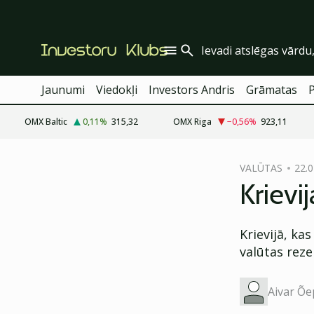
Jaunumi
Viedokļi
Investors Andris
Grāmatas
OMX Baltic
0,11
%
315,32
OMX Riga
−0,56
%
923,11
cebook
VALŪTAS
22.0
Twitter)
Krievi
kedIn
Krievijā, ka
ail
valūtas reze
k
Aivar Õe