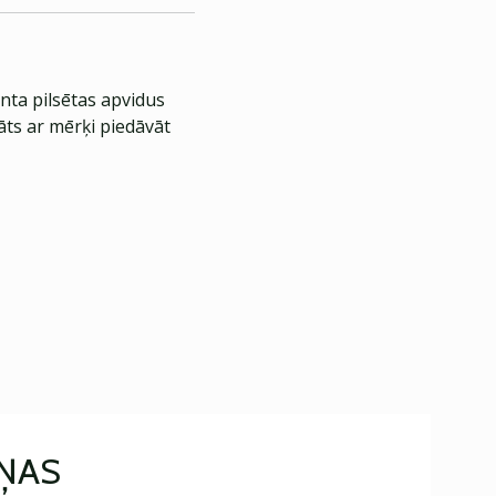
nta pilsētas apvidus
āts ar mērķi piedāvāt
IŅAS