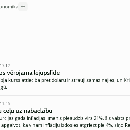
onomika
 17:12
rgos vērojama lejupslīde
ubļa kurss attiecībā pret dolāru ir strauji samazinājies, un Kri
rgū.
 11:46
vu ceļu uz nabadzību
rcijas gada inflācijas līmenis pieaudzis virs 21%, šīs valsts 
apgalvot, ka viņam inflāciju izdosies atgriezt pie 4%, ziņo Re