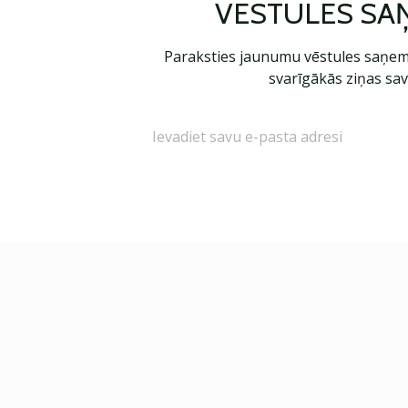
VĒSTULES SA
Paraksties jaunumu vēstules saņem
svarīgākās ziņas sav