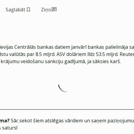
Saglabāt
Ziņo
evijas Centrālās bankas datiem janvārī bankas palielināja s
alstu valūtās par 8.5 mljrd. ASV dolāriem līdz 53.5 mljrd. Reut
r krājumu veidošanu sankciju gadījumā, ja sāksies karš.
ēma?
Sāc sekot šiem atslēgas vārdiem un saņem paziņojumus
 saturs!