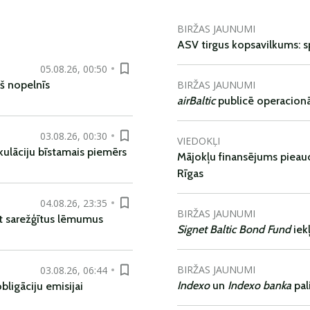
BIRŽAS JAUNUMI
ASV tirgus kopsavilkums: spr
05.08.26, 00:50
BIRŽAS JAUNUMI
š nopelnīs
airBaltic
publicē operacionāl
03.08.26, 00:30
VIEDOKĻI
kulāciju bīstamais piemērs
Mājokļu finansējums pieaudz
Rīgas
04.08.26, 23:35
BIRŽAS JAUNUMI
t sarežģītus lēmumus
Signet Baltic Bond Fund
iek
BIRŽAS JAUNUMI
03.08.26, 06:44
Indexo
un
Indexo banka
pal
ligāciju emisijai