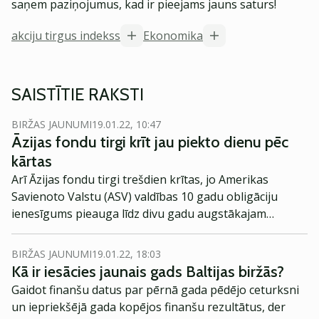
saņem paziņojumus, kad ir pieejams jauns saturs!
akciju tirgus indekss
Ekonomika
SAISTĪTIE RAKSTI
BIRŽAS JAUNUMI
19.01.22, 10:47
Āzijas fondu tirgi krīt jau piekto dienu pēc
kārtas
Arī Āzijas fondu tirgi trešdien krītas, jo Amerikas
Savienoto Valstu (ASV) valdības 10 gadu obligāciju
ienesīgums pieauga līdz divu gadu augstākajam
līmenim un globālais tehnoloģiju sektora pārdošanas
vilnis izraisīja pesimismu, ziņo
Reuters
.
BIRŽAS JAUNUMI
19.01.22, 18:03
Kā ir iesācies jaunais gads Baltijas biržās?
Gaidot finanšu datus par pērnā gada pēdējo ceturksni
un iepriekšējā gada kopējos finanšu rezultātus, der