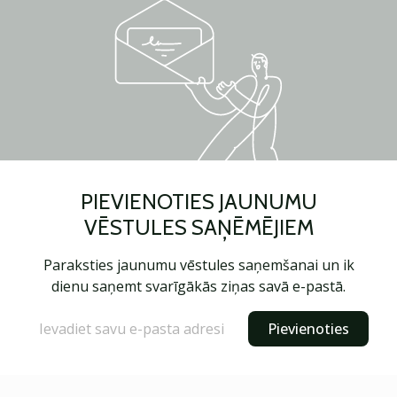
PIEVIENOTIES JAUNUMU
VĒSTULES SAŅĒMĒJIEM
Paraksties jaunumu vēstules saņemšanai un ik
dienu saņemt svarīgākās ziņas savā e-pastā.
Pievienoties