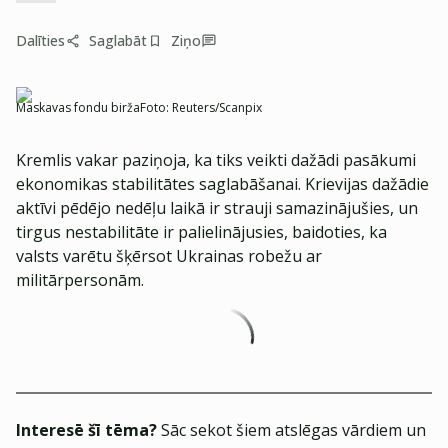
Dalīties
Saglabāt
Ziņo
Maskavas fondu birža
Foto:
Reuters/Scanpix
Kremlis vakar paziņoja, ka tiks veikti dažādi pasākumi
ekonomikas stabilitātes saglabāšanai. Krievijas dažādie
aktīvi pēdējo nedēļu laikā ir strauji samazinājušies, un
tirgus nestabilitāte ir palielinājusies, baidoties, ka
valsts varētu šķērsot Ukrainas robežu ar
militārpersonām.
Interesē šī tēma?
Sāc sekot šiem atslēgas vārdiem un