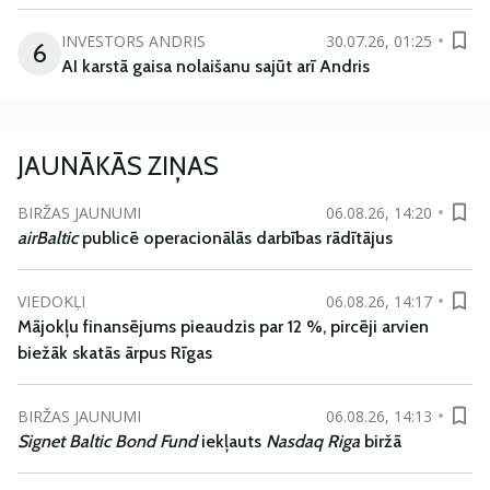
INVESTORS ANDRIS
30.07.26, 01:25
6
AI karstā gaisa nolaišanu sajūt arī Andris
JAUNĀKĀS ZIŅAS
BIRŽAS JAUNUMI
06.08.26, 14:20
airBaltic
publicē operacionālās darbības rādītājus
VIEDOKĻI
06.08.26, 14:17
Mājokļu finansējums pieaudzis par 12 %, pircēji arvien
biežāk skatās ārpus Rīgas
BIRŽAS JAUNUMI
06.08.26, 14:13
Signet Baltic Bond Fund
iekļauts
Nasdaq Riga
biržā