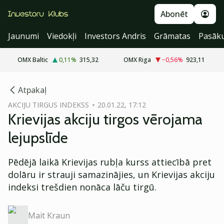
Abonēt
Jaunumi
Viedokļi
Investors Andris
Grāmatas
Pasāk
OMX Baltic
0,11
%
315,32
OMX Riga
−0,56
%
923,11
cebook
Atpakaļ
Twitter)
AKCIJU TIRGUS INDEKSS
20.01.22, 17:12
Krievijas akciju tirgos vērojama
kedIn
lejupslīde
ail
Pēdējā laikā Krievijas rubļa kurss attiecībā pret
k
dolāru ir strauji samazinājies, un Krievijas akciju
indeksi trešdien nonāca lāču tirgū.
Mait Kraun