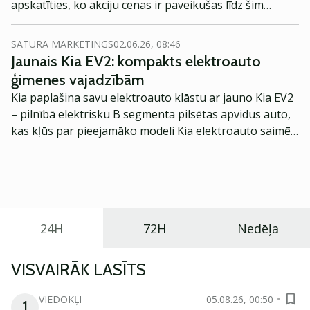
apskatīties, ko akciju cenas ir paveikušas līdz šim
brīdim. Vai ir kādi vērā ņemami kritumi un kāpumi un ar
ko tie ir pamatojami?
SATURA MĀRKETINGS
02.06.26, 08:46
Jaunais Kia EV2: kompakts elektroauto
ģimenes vajadzībām
Kia paplašina savu elektroauto klāstu ar jauno Kia EV2
– pilnībā elektrisku B segmenta pilsētas apvidus auto,
kas kļūs par pieejamāko modeli Kia elektroauto saimē
Eiropā. Modelis izstrādāts ar mērķi piedāvāt ģimenēm
praktisku un tehnoloģiski modernu automobili
ikdienas vajadzībām.
24H
72H
Nedēļa
VISVAIRĀK LASĪTS
VIEDOKĻI
05.08.26, 00:50
1