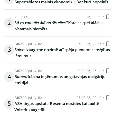
Supertabletes mainīs ekonomiku. Bet kurš nopelnīs
VIEDOKĻI
03.08.26, 00:30
2
Kā es varu tikt ārā no šīs elles?
Korejas spekulāciju
bīstamais piemērs
BIRŽAS JAUNUMI
04.08.26, 23:35
3
Kalve
: Izaugsme nozīmē arī spēju pieņemt sarežģītus
lēmumus
BIRŽAS JAUNUMI
03.08.26, 06:44
4
Storent
kāpina ieņēmumus un gatavojas obligāciju
emisijai
BIRŽAS JAUNUMI
05.08.26, 00:49
5
ASV tirgus apskats: Besenta norādes katapultē
Volstrītu augstāk