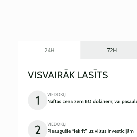
24H
72H
VISVAIRĀK LASĪTS
VIEDOKĻI
1
Naftas cena zem 80 dolāriem; vai pasaul
VIEDOKĻI
2
Pieaugušie “iekrīt” uz viltus investīcijām