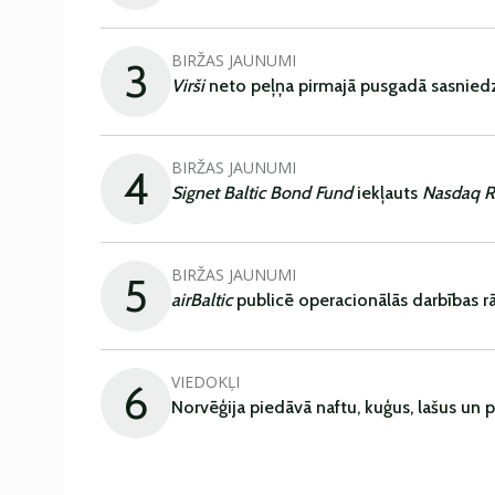
BIRŽAS JAUNUMI
3
Virši
neto peļņa pirmajā pusgadā sasniedz
BIRŽAS JAUNUMI
4
Signet Baltic Bond Fund
iekļauts
Nasdaq R
BIRŽAS JAUNUMI
5
airBaltic
publicē operacionālās darbības rā
VIEDOKĻI
6
Norvēģija piedāvā naftu, kuģus, lašus un 