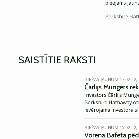
pieejams jauns
Berkshire Ha
SAISTĪTIE RAKSTI
BIRŽAS JAUNUMI
17.02.22,
Čārlijs Mungers re
Investors Čārlijs Mung
Berkshire Hathaway otra
ievērojama investora sla
BIRŽAS JAUNUMI
15.02.22,
Vorena Bafeta pēdē