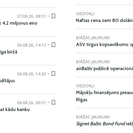
VIEDOKĻI
07.08.26, 08:51
Naftas cena zem 80 dolāri
 4,2 miljonus eiro
BIRŽAS JAUNUMI
ASV tirgus kopsavilkums: spr
06.08.26, 14:13
iga
biržā
BIRŽAS JAUNUMI
airBaltic
publicē operacionāl
06.08.26, 14:20
dītājus
VIEDOKĻI
Mājokļu finansējums pieaudz
Rīgas
06.08.26, 00:01
pat kādu banku
BIRŽAS JAUNUMI
Signet Baltic Bond Fund
iek