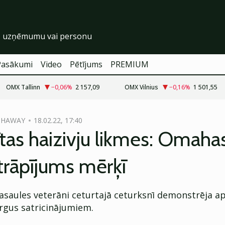
Pasākumi
Video
Pētījums
PREMIUM
OMX Tallinn
−0,06
%
2 157,09
OMX Vilnius
−0,16
%
1 501,55
THAWAY
18.02.22, 17:40
ītas haizivju likmes: Omaha
trāpījums mērķī
 pasaules veterāni ceturtajā ceturksnī demonstrēja 
irgus satricinājumiem.