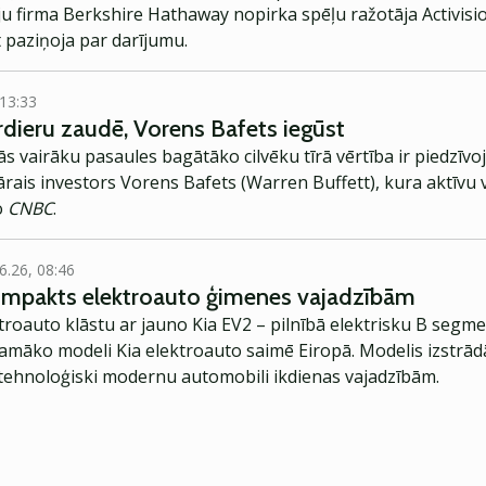
ju firma Berkshire Hathaway nopirka spēļu ražotāja Activisio
 paziņoja par darījumu.
 13:33
rdieru zaudē, Vorens Bafets iegūst
s vairāku pasaules bagātāko cilvēku tīrā vērtība ir piedzīvo
rais investors Vorens Bafets (Warren Buffett), kura aktīvu vē
ņo
CNBC
.
6.26, 08:46
kompakts elektroauto ģimenes vajadzībām
troauto klāstu ar jauno Kia EV2 – pilnībā elektrisku B segme
jamāko modeli Kia elektroauto saimē Eiropā. Modelis izstrād
ehnoloģiski modernu automobili ikdienas vajadzībām.