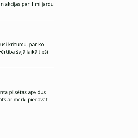
n akcijas par 1 miljardu
jusi kritumu, par ko
rtība šajā laikā tieši
nta pilsētas apvidus
āts ar mērķi piedāvāt