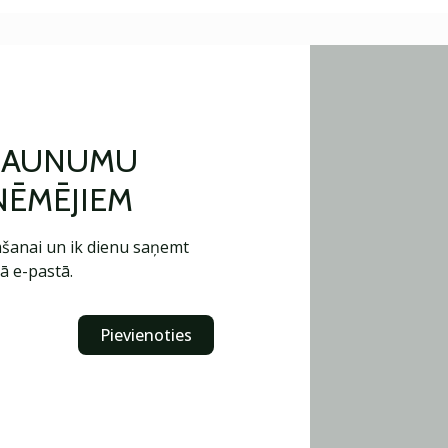
 JAUNUMU
ŅĒMĒJIEM
šanai un ik dienu saņemt
ā e-pastā.
Pievienoties