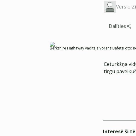
Verslo Z
Dalīties
Berkshire Hathaway vadītājs Vorens Bafets
Foto:
R
Ceturkšņa vid
tirgū paveikuš
Interesē šī t