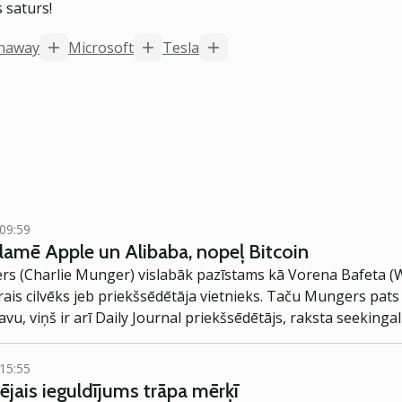
 saturs!
thaway
Microsoft
Tesla
 09:59
klamē Apple un Alibaba, nopeļ Bitcoin
ers (Charlie Munger) vislabāk pazīstams kā Vorena Bafeta (
is cilvēks jeb priekšsēdētāja vietnieks. Taču Mungers pats 
vu, viņš ir arī Daily Journal priekšsēdētājs, raksta seekinga
 15:55
jais ieguldījums trāpa mērķī