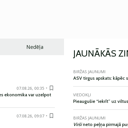
Nedēļa
JAUNĀKĀS Z
BIRŽAS JAUNUMI
ASV tirgus apskats: kāpēc s
07.08.26, 00:35
VIEDOKĻI
es ekonomika var uzelpot
Pieaugušie “iekrīt” uz viltu
07.08.26, 09:07
BIRŽAS JAUNUMI
Virši
neto peļņa pirmajā pu