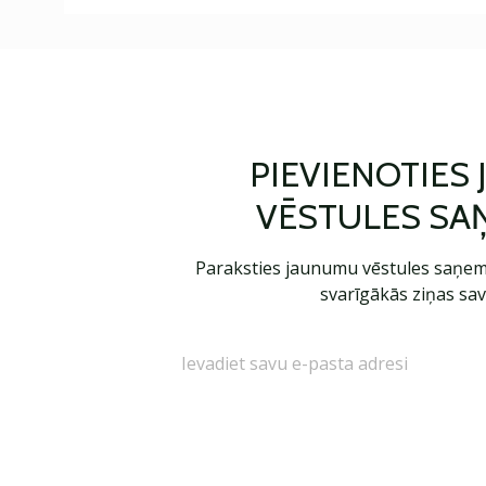
PIEVIENOTIES
VĒSTULES SA
Paraksties jaunumu vēstules saņem
svarīgākās ziņas sav