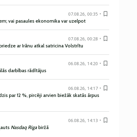
07.08.26, 00:35
em; vai pasaules ekonomika var uzelpot
07.08.26, 00:28
iedze ar Irānu atkal satricina Volstrītu
06.08.26, 14:20
ās darbības rādītājus
06.08.26, 14:17
is par 12 %, pircēji arvien biežāk skatās ārpus
06.08.26, 14:13
ļauts
Nasdaq Riga
biržā