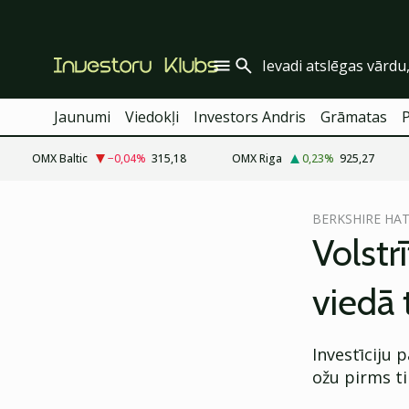
Jaunumi
Viedokļi
Investors Andris
Grāmatas
OMX Baltic
−0,04
%
315,18
OMX Riga
0,23
%
925,27
cebook
BERKSHIRE HA
Twitter)
Volstr
kedIn
viedā 
ail
k
Investīciju
ožu pirms t