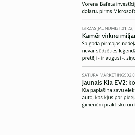
Vorena Bafeta investīci
dolāru, pirms Microsoft
BIRŽAS JAUNUMI
31.01.22,
Kamēr virkne milja
Šā gada pirmajās nedēļā
nevar sūdzēties leģendā
pretēji - ir augusi -, zi
SATURA MĀRKETINGS
02.0
Jaunais Kia EV2: 
Kia paplašina savu elek
auto, kas kļūs par piee
ģimenēm praktisku un t