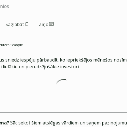
inios
Saglabāt
Ziņo
euters/Scanpix
us sniedz iespēju pārbaudīt, ko iepriekšējos mēnešos nozīmī
i lielākie un pieredzējušākie investori.
ēma?
Sāc sekot šiem atslēgas vārdiem un saņem paziņojumus