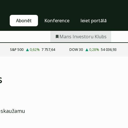
Pašapkalpošanās
Abonēt
Abonēt
Konference
Ieiet portālā
Mans Investoru Klubs
S&P 500
0,62
%
7 757,64
DOW 30
0,28
%
54 036,93
s
apskaužamu