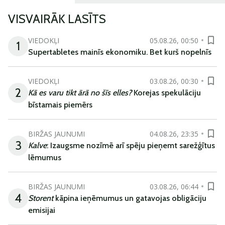
VISVAIRĀK LASĪTS
VIEDOKĻI
05.08.26, 00:50
1
Supertabletes mainīs ekonomiku. Bet kurš nopelnīs
VIEDOKĻI
03.08.26, 00:30
2
Kā es varu tikt ārā no šīs elles?
Korejas spekulāciju
bīstamais piemērs
BIRŽAS JAUNUMI
04.08.26, 23:35
3
Kalve
: Izaugsme nozīmē arī spēju pieņemt sarežģītus
lēmumus
BIRŽAS JAUNUMI
03.08.26, 06:44
4
Storent
kāpina ieņēmumus un gatavojas obligāciju
emisijai