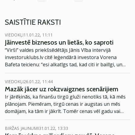
SAISTĪTIE RAKSTI
VIEDOKĻI
11.01.22, 11:11
Jāinvestē biznesos un lietās, ko saproti
“Virši” valdes priekšsēdētājs Jānis Vība intervijā
investoruklubs.lv citē leģendārā investora Vorena
Bafeta teicienu: “esi alkatīgs tad, kad citi ir bailīgi, un
bailīgs tad, kad citi ir alkatīgi.” Viņš norāda, ka daudzi
cilvēki to ar prātu it kā saprot, lai gan tajā brīdī, kad
VIEDOKĻI
26.01.22, 11:44
patiešām ir jārīkojas, tie nobīstas. Arī vēsture esot
Mazāk jācer uz rokzvaigznes scenārijiem
pierādījusi, ka tieši krīzes dodot lieliskas investīciju
Ir jārēķinās, ka finanšu tirgū gluži nenotiks tā, kā mēs
iespējas. Vēl Jānis Vība teic, ka, viņaprāt, tomēr ir
plānojam. Piemēram, tirgū cenas ir augstas un mēs
jāinvestē tādos biznesos un lietās, par ko ir kāda
domājam, ka tām ir jākrīt. Tomēr cenas vēl gadu vai
papildu informācija un sapratne.
divus var turpināt pieaugt, kas nozīmē, ka tad iet tirgū
ir vēl grūtāk. Jābūt tādai pieticīgai nostājai, vērtējot
BIRŽAS JAUNUMI
31.01.22, 13:33
savas spējas un sagaidāmos investīciju rezultātus. Tad