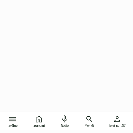
Izvēlne
Jaunumi
Radio
Meklēt
Ieiet portālā