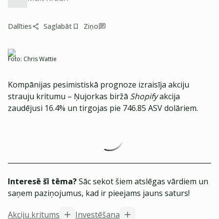
Dalīties
Saglabāt
Ziņo
Foto:
Chris Wattie
Kompānijas pesimistiskā prognoze izraisīja akciju
strauju kritumu – Ņujorkas biržā
Shopify
akcija
zaudējusi 16.4% un tirgojas pie 746.85 ASV dolāriem.
Interesē šī tēma?
Sāc sekot šiem atslēgas vārdiem un
saņem paziņojumus, kad ir pieejams jauns saturs!
Akciju kritums
Investēšana