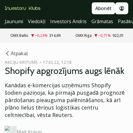
Abonēt
Jaunumi
Viedokļi
Investors Andris
Grāmatas
Pasāk
OMX Baltic
−0,24
%
314,69
OMX Riga
−0,71
%
922,01
cebook
Atpakaļ
Twitter)
AKCIJU KRITUMS
17.02.22, 12:18
Shopify apgrozījums augs lēnāk
kedIn
ail
Kanādas e-komercijas uzņēmums Shopify
šodien paziņoja, ka pirmajā pusgadā prognozē
k
pārdošanas pieauguma palēnināšanos, kā arī
plāno lielus tēriņus loģistikas centru
celtniecībai, vēsta Reuters.
Mait Kraun