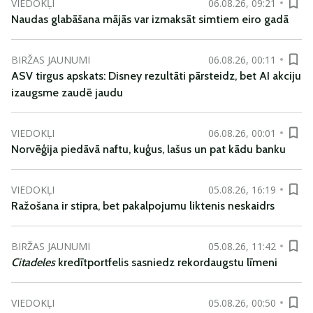
VIEDOKĻI
06.08.26, 09:21
Naudas glabāšana mājās var izmaksāt simtiem eiro gadā
BIRŽAS JAUNUMI
06.08.26, 00:11
ASV tirgus apskats: Disney rezultāti pārsteidz, bet AI akciju
izaugsme zaudē jaudu
VIEDOKĻI
06.08.26, 00:01
Norvēģija piedāvā naftu, kuģus, lašus un pat kādu banku
VIEDOKĻI
05.08.26, 16:19
Ražošana ir stipra, bet pakalpojumu liktenis neskaidrs
BIRŽAS JAUNUMI
05.08.26, 11:42
Citadeles
kredītportfelis sasniedz rekordaugstu līmeni
VIEDOKĻI
05.08.26, 00:50