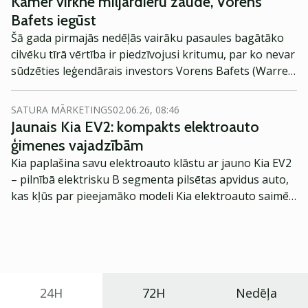
Kamēr virkne miljardieru zaudē, Vorens
būs vieglāk samierināties ar kritumiem un nekrist
Bafets iegūst
panikā, intervijā Investoruklubs.lv stāsta
Luminor
Šā gada pirmajās nedēļās vairāku pasaules bagātāko
Aktīvu pārvaldes un pensiju daļas vadītājs Baltijā Atis
cilvēku tīrā vērtība ir piedzīvojusi kritumu, par ko nevar
Krūmiņš.
sūdzēties leģendārais investors Vorens Bafets (Warren
Buffett), kura aktīvu vērtība šajā laikā tieši pretēji - ir
augusi -, ziņo
CNBC
.
SATURA MĀRKETINGS
02.06.26, 08:46
Jaunais Kia EV2: kompakts elektroauto
ģimenes vajadzībām
Kia paplašina savu elektroauto klāstu ar jauno Kia EV2
– pilnībā elektrisku B segmenta pilsētas apvidus auto,
kas kļūs par pieejamāko modeli Kia elektroauto saimē
Eiropā. Modelis izstrādāts ar mērķi piedāvāt ģimenēm
praktisku un tehnoloģiski modernu automobili
ikdienas vajadzībām.
24H
72H
Nedēļa