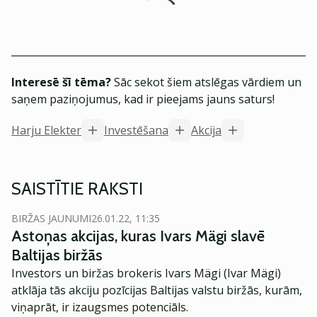
Interesē šī tēma?
Sāc sekot šiem atslēgas vārdiem un
saņem paziņojumus, kad ir pieejams jauns saturs!
Harju Elekter
Investēšana
Akcija
SAISTĪTIE RAKSTI
BIRŽAS JAUNUMI
26.01.22, 11:35
Astoņas akcijas, kuras Ivars Mägi slavē
Baltijas biržās
Investors un biržas brokeris Ivars Mägi (Ivar Mägi)
atklāja tās akciju pozīcijas Baltijas valstu biržās, kurām,
viņaprāt, ir izaugsmes potenciāls.