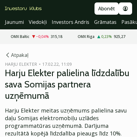
Abonēt
Jaunumi
Viedokļi
Investors Andris
Grāmatas
Pasāk
OMX Baltic
−0,04
%
315,18
OMX Riga
0,23
%
925,27
cebook
Atpakaļ
Twitter)
HARJU ELEKTER
17.02.22, 11:09
Harju Elekter palielina līdzdalību
kedIn
sava Somijas partnera
ail
uzņēmumā
k
Harju Elekter meitas uzņēmums palielina savu
daļu Somijas elektromobiļu uzlādes
programmatūras uzņēmumā. Darījuma
rezultātā kopējā līdzdalība pieaugs līdz 10%.