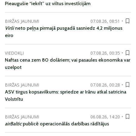
Pieaugušie “iekrīt” uz viltus investīcijām
BIRŽAS JAUNUMI
07.08.26, 08:51
Virši
neto peļņa pirmajā pusgadā sasniedz 4,2 miljonus
eiro
VIEDOKĻI
07.08.26, 00:35
Naftas cena zem 80 dolāriem; vai pasaules ekonomika var
uzelpot
BIRŽAS JAUNUMI
07.08.26, 00:28
ASV tirgus kopsavilkums: spriedze ar Irānu atkal satricina
Volstrītu
BIRŽAS JAUNUMI
06.08.26, 14:20
airBaltic
publicē operacionālās darbības rādītājus