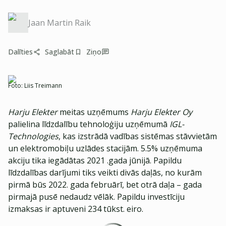
Jaan Martin Raik
Dalīties
Saglabāt
Ziņo
Foto:
Liis Treimann
Harju Elekter
meitas uzņēmums
Harju Elekter Oy
palielina līdzdalību tehnoloģiju uzņēmumā
IGL-
Technologies
, kas izstrādā vadības sistēmas stāvvietām
un elektromobiļu uzlādes stacijām. 5.5% uzņēmuma
akciju tika iegādātas 2021 .gada jūnijā. Papildu
līdzdalības darījumi tiks veikti divās daļās, no kurām
pirmā būs 2022. gada februārī, bet otrā daļa – gada
pirmajā pusē nedaudz vēlāk. Papildu investīciju
izmaksas ir aptuveni 234 tūkst. eiro.