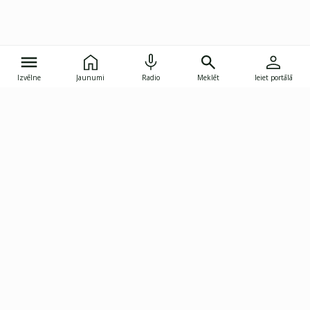
Izvēlne
Jaunumi
Radio
Meklēt
Ieiet portālā
Gunāra Astras iela 8B, Rīga, LV-1082
janis.skupelis@investoruklubs.lv
Abonē
Abonē jaunumus
Reklāma
Publikāciju lietošanas
Vispārējie noteikumi
tiesības