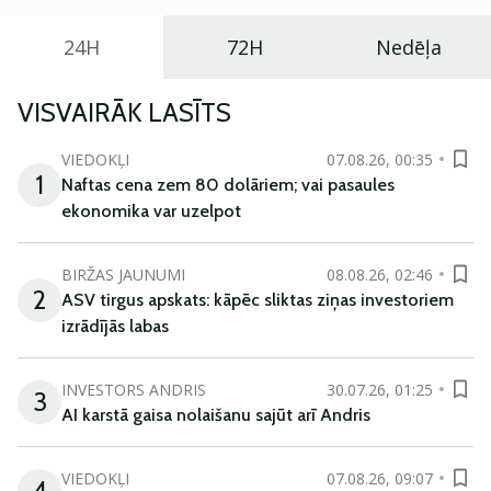
24H
72H
Nedēļa
VISVAIRĀK LASĪTS
VIEDOKĻI
07.08.26, 00:35
1
Naftas cena zem 80 dolāriem; vai pasaules
ekonomika var uzelpot
BIRŽAS JAUNUMI
08.08.26, 02:46
2
ASV tirgus apskats: kāpēc sliktas ziņas investoriem
izrādījās labas
INVESTORS ANDRIS
30.07.26, 01:25
3
AI karstā gaisa nolaišanu sajūt arī Andris
VIEDOKĻI
07.08.26, 09:07
4