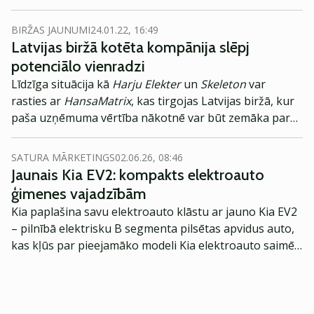
BIRŽAS JAUNUMI
24.01.22, 16:49
Latvijas biržā kotēta kompānija slēpj
potenciālo vienradzi
Līdzīga situācija kā
Harju Elekter
un
Skeleton
var
rasties ar
HansaMatrix
, kas tirgojas Latvijas biržā, kur
paša uzņēmuma vērtība nākotnē var būt zemāka par
ieguldījuma vērtību. Taču vietējais investors uz akciju
iegādi raugās skeptiski.
SATURA MĀRKETINGS
02.06.26, 08:46
Jaunais Kia EV2: kompakts elektroauto
ģimenes vajadzībām
Kia paplašina savu elektroauto klāstu ar jauno Kia EV2
– pilnībā elektrisku B segmenta pilsētas apvidus auto,
kas kļūs par pieejamāko modeli Kia elektroauto saimē
Eiropā. Modelis izstrādāts ar mērķi piedāvāt ģimenēm
praktisku un tehnoloģiski modernu automobili
ikdienas vajadzībām.