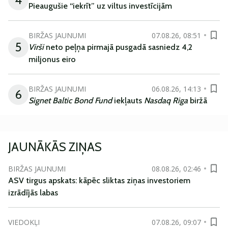
Pieaugušie “iekrīt” uz viltus investīcijām
BIRŽAS JAUNUMI
07.08.26, 08:51
5
Virši
neto peļņa pirmajā pusgadā sasniedz 4,2
miljonus eiro
BIRŽAS JAUNUMI
06.08.26, 14:13
6
Signet Baltic Bond Fund
iekļauts
Nasdaq Riga
biržā
JAUNĀKĀS ZIŅAS
BIRŽAS JAUNUMI
08.08.26, 02:46
ASV tirgus apskats: kāpēc sliktas ziņas investoriem
izrādījās labas
VIEDOKĻI
07.08.26, 09:07