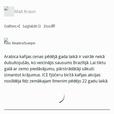
Mait Kraun
Dalīties
Saglabāt
Ziņo
Foto:
Reuters/Scanpix
Arabica kafijas cenas pēdējā gada laikā ir vairāk nekā
dubultojušās, ko veicinājis sausums Brazīlijā. Lai tiktu
galā ar zemo piedāvājumu, pārstrādātāji sākuši
izmantot krājumus. ICE fjūčeru biržā kafijas akcijas
noslīdēja līdz zemākajam līmenim pēdējo 22 gadu laikā.