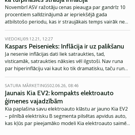
Novembrī ASV ražotāju cenas pieauga par gandrīz 10
procentiem salīdzinājumā ar iepriekšējā gada
atbilstošo periodu, kas ir straujākais temps vairāk nekā
desmit gadu laikā. Tas norāda, ka inflācija nav īslaicīga
un turpināsies arī nākamgad, vēsta Bloomberg.
VIEDOKĻI
09.12.21, 12:27
Kaspars Peisenieks: Inflācija ir uz palikšanu
Ja nesenie inflācijas dati liek satraukties, tad,
visticamāk, satraukties nāksies vēl ilgstoši. Nav runa
par hiperinflāciju vai kaut ko tik dramatisku, taču runa
ir par salīdzinoši augstu inflāciju ilgāk nekā tikai daži
mēneši vai ceturkšņi.
SATURA MĀRKETINGS
02.06.26, 08:46
Jaunais Kia EV2: kompakts elektroauto
ģimenes vajadzībām
Kia paplašina savu elektroauto klāstu ar jauno Kia EV2
– pilnībā elektrisku B segmenta pilsētas apvidus auto,
kas kļūs par pieejamāko modeli Kia elektroauto saimē
Eiropā. Modelis izstrādāts ar mērķi piedāvāt ģimenēm