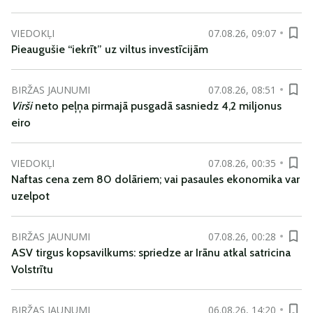
VIEDOKĻI
07.08.26, 09:07
Pieaugušie “iekrīt” uz viltus investīcijām
BIRŽAS JAUNUMI
07.08.26, 08:51
Virši
neto peļņa pirmajā pusgadā sasniedz 4,2 miljonus
eiro
VIEDOKĻI
07.08.26, 00:35
Naftas cena zem 80 dolāriem; vai pasaules ekonomika var
uzelpot
BIRŽAS JAUNUMI
07.08.26, 00:28
ASV tirgus kopsavilkums: spriedze ar Irānu atkal satricina
Volstrītu
BIRŽAS JAUNUMI
06.08.26, 14:20