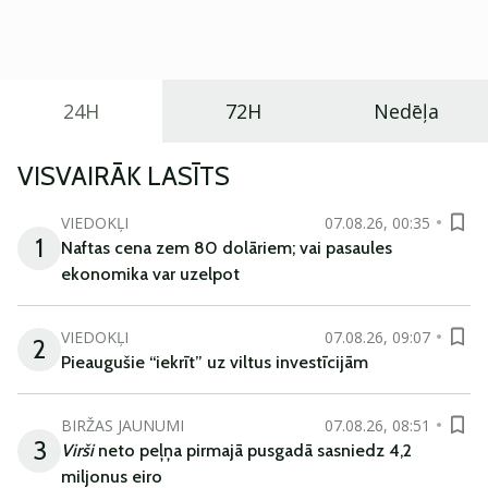
praktisku un tehnoloģiski modernu automobili
ikdienas vajadzībām.
24H
72H
Nedēļa
VISVAIRĀK LASĪTS
VIEDOKĻI
07.08.26, 00:35
1
Naftas cena zem 80 dolāriem; vai pasaules
ekonomika var uzelpot
VIEDOKĻI
07.08.26, 09:07
2
Pieaugušie “iekrīt” uz viltus investīcijām
BIRŽAS JAUNUMI
07.08.26, 08:51
3
Virši
neto peļņa pirmajā pusgadā sasniedz 4,2
miljonus eiro