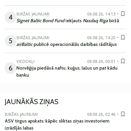
BIRŽAS JAUNUMI
06.08.26, 14:13
4
Signet Baltic Bond Fund
iekļauts
Nasdaq Riga
biržā
BIRŽAS JAUNUMI
06.08.26, 14:20
5
airBaltic
publicē operacionālās darbības rādītājus
VIEDOKĻI
06.08.26, 00:01
6
Norvēģija piedāvā naftu, kuģus, lašus un pat kādu
banku
JAUNĀKĀS ZIŅAS
BIRŽAS JAUNUMI
08.08.26, 02:46
ASV tirgus apskats: kāpēc sliktas ziņas investoriem
izrādījās labas