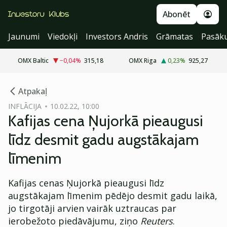
Abonēt
Jaunumi
Viedokļi
Investors Andris
Grāmatas
Pasāk
OMX Baltic
−0,04
%
315,18
OMX Riga
0,23
%
925,27
cebook
Atpakaļ
Twitter)
INFLĀCIJA
10.02.22, 10:00
Kafijas cena Ņujorkā pieaugusi
kedIn
līdz desmit gadu augstākajam
ail
līmenim
k
Kafijas cenas Ņujorkā pieaugusi līdz
augstākajam līmenim pēdējo desmit gadu laikā,
jo tirgotāji arvien vairāk uztraucas par
ierobežoto piedāvājumu, ziņo
Reuters
.