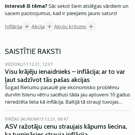
Interesē šī tēma?
Sāc sekot šiem atslēgas vārdiem un
saņem paziņojumus, kad ir pieejams jauns saturs!
Inflācija
Akcija
Akciju kritums
SAISTĪTIE RAKSTI
VIEDOKĻI
17.12.21, 12:07
Visu krājēju ienaidnieks – inflācija; ar to var
ļaut sadzīvot tās pašas akcijas
Šogad Rietumu pasaulē pie ekonomisko problēmu
durvīm īstenu vētru sacēlusi tāda jau aptuveni 10 gadus
neredzēta lieta kā inflācija. Baltijā tā strauji tuvojas
apaļiem 10%. Arī otrā pusē Atlantijas okeānam - ASV -
tā, palielinoties līdz teju 7%, ir sasniegusi augstāko
BIRŽAS JAUNUMI
15.12.21, 08:47
līmeni 40 gados.
ASV ražotāju cenu straujais kāpums liecina,
ka turpināsies strauja inflācija