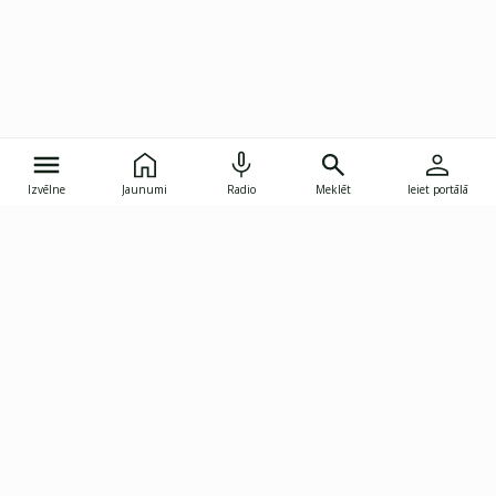
Izvēlne
Jaunumi
Radio
Meklēt
Ieiet portālā
Gunāra Astras iela 8B, Rīga, LV-1082
janis.skupelis@investoruklubs.lv
Abonē
Abonē jaunumus
Reklāma