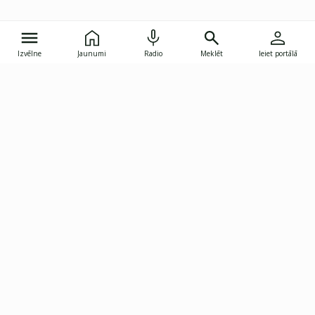
Izvēlne
Jaunumi
Radio
Meklēt
Ieiet portālā
Gunāra Astras iela 8B, Rīga, LV-1082
janis.skupelis@investoruklubs.lv
Abonē
Abonē jaunumus
Reklāma
Publikāciju lietošanas
Vispārējie noteikumi
tiesības
Privātuma politika
Pārtraukt abonēšanu