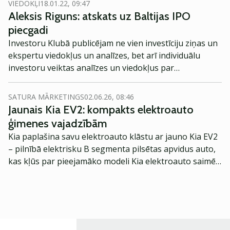
VIEDOKĻI
18.01.22, 09:47
Aleksis Riguns: atskats uz Baltijas IPO
piecgadi
Investoru Klubā publicējam ne vien investīciju ziņas un
ekspertu viedokļus un analīzes, bet arī individuālu
investoru veiktas analīzes un viedokļus par
notikumiem finanšu tirgos. Šajā reizē jūsu uzmanībai
piedāvājam Alekša Riguna analīzi par iepriekšējos 5
SATURA MĀRKETINGS
02.06.26, 08:46
gados notikušajiem Baltijas IPO.
Jaunais Kia EV2: kompakts elektroauto
ģimenes vajadzībām
Kia paplašina savu elektroauto klāstu ar jauno Kia EV2
– pilnībā elektrisku B segmenta pilsētas apvidus auto,
kas kļūs par pieejamāko modeli Kia elektroauto saimē
Eiropā. Modelis izstrādāts ar mērķi piedāvāt ģimenēm
praktisku un tehnoloģiski modernu automobili
ikdienas vajadzībām.