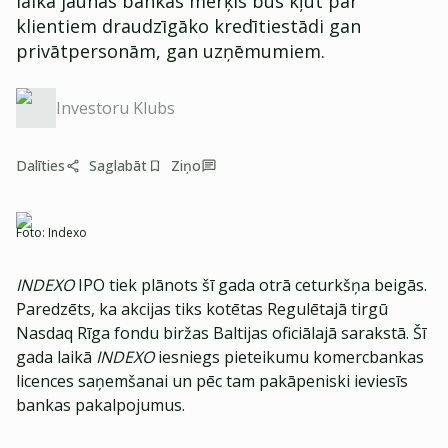
laikā jaunās bankas mērķis būs kļūt par
klientiem draudzīgāko kredītiestādi gan
privātpersonām, gan uzņēmumiem.
Investoru Klubs
Dalīties
Saglabāt
Ziņo
Foto:
Indexo
INDEXO
IPO tiek plānots šī gada otrā ceturkšņa beigās.
Paredzēts, ka akcijas tiks kotētas Regulētajā tirgū
Nasdaq Rīga fondu biržas Baltijas oficiālajā sarakstā. Šī
gada laikā
INDEXO
iesniegs pieteikumu komercbankas
licences saņemšanai un pēc tam pakāpeniski ieviesīs
bankas pakalpojumus.