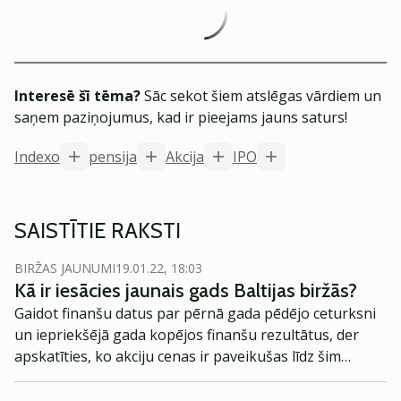
Interesē šī tēma?
Sāc sekot šiem atslēgas vārdiem un
saņem paziņojumus, kad ir pieejams jauns saturs!
Indexo
pensija
Akcija
IPO
SAISTĪTIE RAKSTI
BIRŽAS JAUNUMI
19.01.22, 18:03
Kā ir iesācies jaunais gads Baltijas biržās?
Gaidot finanšu datus par pērnā gada pēdējo ceturksni
un iepriekšējā gada kopējos finanšu rezultātus, der
apskatīties, ko akciju cenas ir paveikušas līdz šim
brīdim. Vai ir kādi vērā ņemami kritumi un kāpumi un ar
ko tie ir pamatojami?