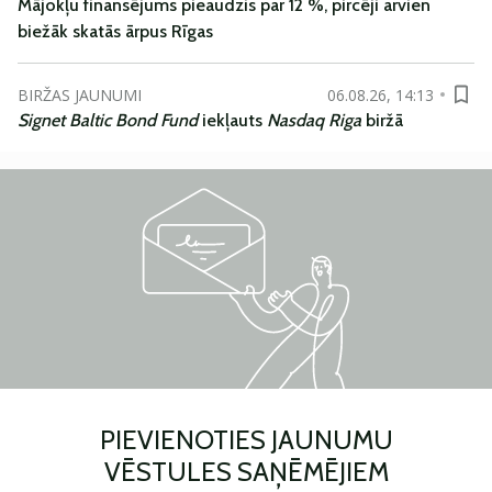
Mājokļu finansējums pieaudzis par 12 %, pircēji arvien
biežāk skatās ārpus Rīgas
BIRŽAS JAUNUMI
06.08.26, 14:13
Signet Baltic Bond Fund
iekļauts
Nasdaq Riga
biržā
PIEVIENOTIES JAUNUMU
VĒSTULES SAŅĒMĒJIEM