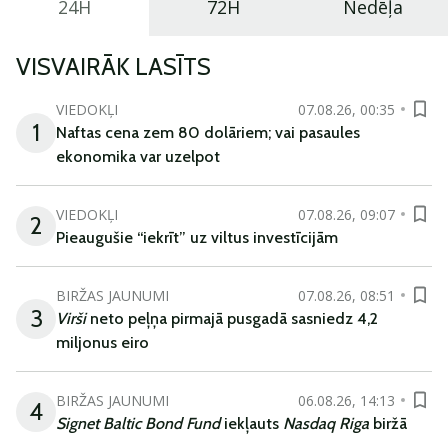
24H
72H
Nedēļa
VISVAIRĀK LASĪTS
VIEDOKĻI
07.08.26, 00:35
1
Naftas cena zem 80 dolāriem; vai pasaules
ekonomika var uzelpot
VIEDOKĻI
07.08.26, 09:07
2
Pieaugušie “iekrīt” uz viltus investīcijām
BIRŽAS JAUNUMI
07.08.26, 08:51
3
Virši
neto peļņa pirmajā pusgadā sasniedz 4,2
miljonus eiro
BIRŽAS JAUNUMI
06.08.26, 14:13
4
Signet Baltic Bond Fund
iekļauts
Nasdaq Riga
biržā