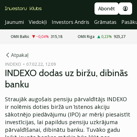
Abonēt
Jaunumi
Viedokļi
Investors Andris
Grāmatas
Pasāk
OMX Baltic
−0,04
%
315,18
OMX Riga
0,23
%
925,27
cebook
Atpakaļ
Twitter)
INDEXO
07.02.22, 12:09
INDEXO dodas uz biržu, dibinās
kedIn
banku
ail
Straujāk augošais pensiju pārvaldītājs INDEXO
k
ir nolēmis doties biržā un īstenos akciju
sākotnējo piedāvājumu (IPO) ar mērķi piesaistīt
investīcijas, lai papildus pensiju uzkrājuma
pārvaldīšanai, dibinātu banku. Tuvāko gadu