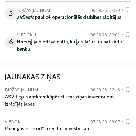
BIRŽAS JAUNUMI
06.08.26, 14:20
5
airBaltic
publicē operacionālās darbības rādītājus
VIEDOKĻI
06.08.26, 00:01
6
Norvēģija piedāvā naftu, kuģus, lašus un pat kādu
banku
JAUNĀKĀS ZIŅAS
BIRŽAS JAUNUMI
08.08.26, 02:46
ASV tirgus apskats: kāpēc sliktas ziņas investoriem
izrādījās labas
VIEDOKĻI
07.08.26, 09:07
Pieaugušie “iekrīt” uz viltus investīcijām