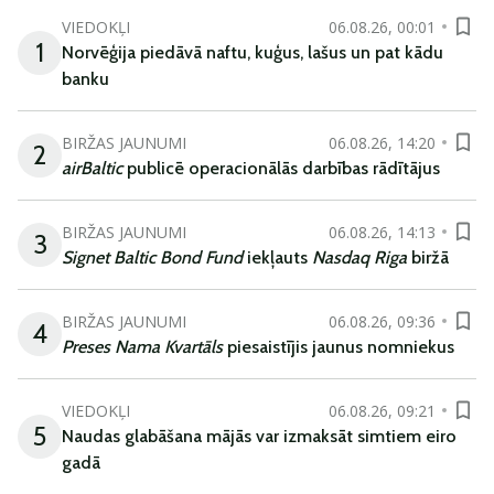
VIEDOKĻI
06.08.26, 00:01
1
Norvēģija piedāvā naftu, kuģus, lašus un pat kādu
banku
BIRŽAS JAUNUMI
06.08.26, 14:20
2
airBaltic
publicē operacionālās darbības rādītājus
BIRŽAS JAUNUMI
06.08.26, 14:13
3
Signet Baltic Bond Fund
iekļauts
Nasdaq Riga
biržā
BIRŽAS JAUNUMI
06.08.26, 09:36
4
Preses Nama Kvartāls
piesaistījis jaunus nomniekus
VIEDOKĻI
06.08.26, 09:21
5
Naudas glabāšana mājās var izmaksāt simtiem eiro
gadā