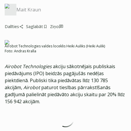
Mait Kraun
Dalīties
Saglabāt
Ziņo
Airobot Technologies valdes loceklis Heiki Auliks (Heiki Aulik)
Foto:
Andras Kralla
Airobot Technologies
akciju sākotnējais publiskais
piedāvājums (IPO) beidzās pagājušās nedēļas
piektdienā. Publiski tika piedāvātas līdz 130 785
akcijām,
Airobot
paturot tiesības pārrakstīšanās
gadījumā palielināt piedāvāto akciju skaitu par 20% līdz
156 942 akcijām.