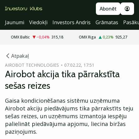
Abonēt
Jaunumi
Viedokļi
Investors Andris
Grāmatas
Pasāk
OMX Baltic
−0,04
%
315,18
OMX Riga
0,23
%
925,27
cebook
Atpakaļ
Twitter)
AIROBOT TECHNOLOGIES
07.02.22, 17:51
Airobot akcija tika pārrakstīta
kedIn
sešas reizes
ail
Gaisa kondicionēšanas sistēmu uzņēmuma
k
Airobot akciju piedāvājums tika pārrakstīts teju
sešas reizes, un uzņēmums izmantoja iespēju
palielināt piedāvājuma apjomu, liecina biržas
paziņojums.