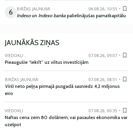
BIRŽAS JAUNUMI
06.08.26, 10:55
6
Indexo
un
Indexo banka
palielinājušas pamatkapitālu
JAUNĀKĀS ZIŅAS
VIEDOKĻI
07.08.26, 09:07
Pieaugušie “iekrīt” uz viltus investīcijām
BIRŽAS JAUNUMI
07.08.26, 08:51
Virši
neto peļņa pirmajā pusgadā sasniedz 4,2 miljonus
eiro
VIEDOKĻI
07.08.26, 00:35
Naftas cena zem 80 dolāriem; vai pasaules ekonomika var
uzelpot