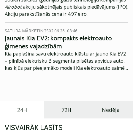
Airobot
akciju sākotnējais publiskais piedāvājums (IPO).
Akciju parakstīšanās cena ir 4.97 eiro.
SATURA MĀRKETINGS
02.06.26, 08:46
Jaunais Kia EV2: kompakts elektroauto
ģimenes vajadzībām
Kia paplašina savu elektroauto klāstu ar jauno Kia EV2
– pilnībā elektrisku B segmenta pilsētas apvidus auto,
kas kļūs par pieejamāko modeli Kia elektroauto saimē
Eiropā. Modelis izstrādāts ar mērķi piedāvāt ģimenēm
praktisku un tehnoloģiski modernu automobili
ikdienas vajadzībām.
24H
72H
Nedēļa
VISVAIRĀK LASĪTS