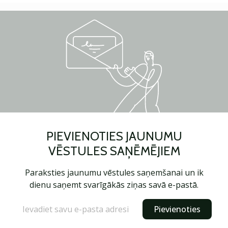
PIEVIENOTIES JAUNUMU
VĒSTULES SAŅĒMĒJIEM
Paraksties jaunumu vēstules saņemšanai un ik
dienu saņemt svarīgākās ziņas savā e-pastā.
Pievienoties