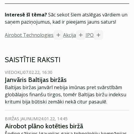
Interesē šī tēma?
Sāc sekot šiem atslēgas vārdiem un
saņem paziņojumus, kad ir pieejams jauns saturs!
Airobot Technologies
Akcija
IPO
SAISTĪTIE RAKSTI
VIEDOKĻI
07.02.22, 16:30
Janvāris Baltijas biržās
Baltijas biržas janvārī nebija imūnas pret svārstībām
globālajos finanšu tirgos, tomēr Baltijas biržu indeksu
kritumi bija būtiski zemāki nekā citur pasaulē.
BIRŽAS JAUNUMI
24.01.22, 14:45
Airobot plāno kotēties biržā
Šodien sāksies Igaunijas gaisa tehnoloģiju kompānijas