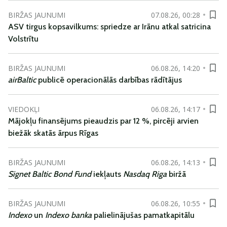
BIRŽAS JAUNUMI
07.08.26, 00:28
ASV tirgus kopsavilkums: spriedze ar Irānu atkal satricina
Volstrītu
BIRŽAS JAUNUMI
06.08.26, 14:20
airBaltic
publicē operacionālās darbības rādītājus
VIEDOKĻI
06.08.26, 14:17
Mājokļu finansējums pieaudzis par 12 %, pircēji arvien
biežāk skatās ārpus Rīgas
BIRŽAS JAUNUMI
06.08.26, 14:13
Signet Baltic Bond Fund
iekļauts
Nasdaq Riga
biržā
BIRŽAS JAUNUMI
06.08.26, 10:55
Indexo
un
Indexo banka
palielinājušas pamatkapitālu