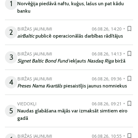
1
Norvēģija piedāvā naftu, kuģus, lašus un pat kādu
banku
BIRŽAS JAUNUMI
06.08.26, 14:20
2
airBaltic
publicē operacionālās darbības rādītājus
BIRŽAS JAUNUMI
06.08.26, 14:13
3
Signet Baltic Bond Fund
iekļauts
Nasdaq Riga
biržā
BIRŽAS JAUNUMI
06.08.26, 09:36
4
Preses Nama Kvartāls
piesaistījis jaunus nomniekus
VIEDOKĻI
06.08.26, 09:21
5
Naudas glabāšana mājās var izmaksāt simtiem eiro
gadā
BIRŽAS JAUNUMI
06.08.26, 10:55