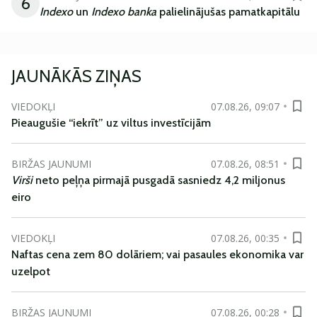
6
Indexo
un
Indexo banka
palielinājušas pamatkapitālu
JAUNĀKĀS ZIŅAS
VIEDOKĻI
07.08.26, 09:07
Pieaugušie “iekrīt” uz viltus investīcijām
BIRŽAS JAUNUMI
07.08.26, 08:51
Virši
neto peļņa pirmajā pusgadā sasniedz 4,2 miljonus
eiro
VIEDOKĻI
07.08.26, 00:35
Naftas cena zem 80 dolāriem; vai pasaules ekonomika var
uzelpot
BIRŽAS JAUNUMI
07.08.26, 00:28