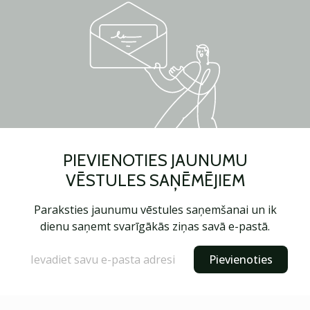
PIEVIENOTIES JAUNUMU
VĒSTULES SAŅĒMĒJIEM
Paraksties jaunumu vēstules saņemšanai un ik
dienu saņemt svarīgākās ziņas savā e-pastā.
Pievienoties