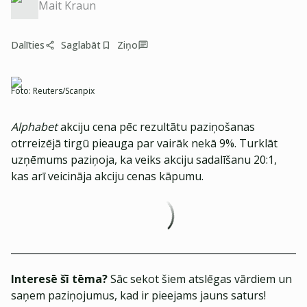
Mait Kraun
Dalīties
Saglabāt
Ziņo
Foto:
Reuters/Scanpix
Alphabet
akciju cena pēc rezultātu paziņošanas
otrreizējā tirgū pieauga par vairāk nekā 9%. Turklāt
uzņēmums paziņoja, ka veiks akciju sadalīšanu 20:1,
kas arī veicināja akciju cenas kāpumu.
Interesē šī tēma?
Sāc sekot šiem atslēgas vārdiem un
saņem paziņojumus, kad ir pieejams jauns saturs!