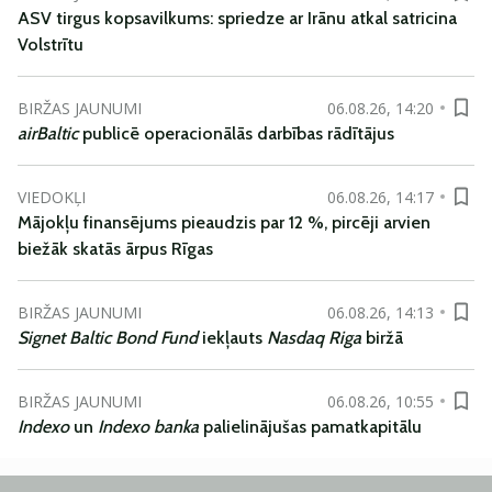
ASV tirgus kopsavilkums: spriedze ar Irānu atkal satricina
Volstrītu
BIRŽAS JAUNUMI
06.08.26, 14:20
airBaltic
publicē operacionālās darbības rādītājus
VIEDOKĻI
06.08.26, 14:17
Mājokļu finansējums pieaudzis par 12 %, pircēji arvien
biežāk skatās ārpus Rīgas
BIRŽAS JAUNUMI
06.08.26, 14:13
Signet Baltic Bond Fund
iekļauts
Nasdaq Riga
biržā
BIRŽAS JAUNUMI
06.08.26, 10:55
Indexo
un
Indexo banka
palielinājušas pamatkapitālu