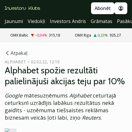
Abonēt
Jaunumi
Viedokļi
Investors Andris
Grāmatas
Pasāk
OMX Baltic
−0,04
%
315,18
OMX Riga
0,23
%
925,27
cebook
Atpakaļ
Twitter)
ALPHABET
02.02.22, 12:19
Alphabet spožie rezultāti
kedIn
palielinājuši akcijas teju par 10%
ail
Google
mātesuzņēmums
Alphabet
ceturtajā
k
ceturksnī uzrādījis labākus rezultātus nekā
gaidīts - uzņēmuma tiešsaistes reklāmas
biznesam veicās ļoti labi, ziņo
Reuters
.