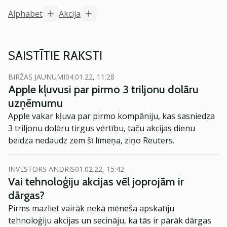
Alphabet
Akcija
SAISTĪTIE RAKSTI
BIRŽAS JAUNUMI
04.01.22, 11:28
Apple kļuvusi par pirmo 3 triljonu dolāru
uzņēmumu
Apple vakar kļuva par pirmo kompāniju, kas sasniedza
3 triljonu dolāru tirgus vērtību, taču akcijas dienu
beidza nedaudz zem šī līmeņa, ziņo Reuters.
INVESTORS ANDRIS
01.02.22, 15:42
Vai tehnoloģiju akcijas vēl joprojām ir
dārgas?
Pirms mazliet vairāk nekā mēneša apskatīju
tehnoloģiju akcijas un secināju, ka tās ir pārāk dārgas