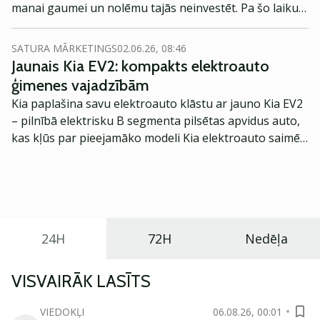
manai gaumei un nolēmu tajās neinvestēt. Pa šo laiku
ir notikušas daudz svārstības, NASDAQ indeksam ir
bijis sliktākais janvāris kopš globālās finanšu krīzes. Ir
SATURA MĀRKETINGS
02.06.26, 08:46
vērts palūkoties, vai tehnoloģiju akcijas nav kļuvušas
Jaunais Kia EV2: kompakts elektroauto
pievilcīgas.
ģimenes vajadzībām
Kia paplašina savu elektroauto klāstu ar jauno Kia EV2
– pilnībā elektrisku B segmenta pilsētas apvidus auto,
kas kļūs par pieejamāko modeli Kia elektroauto saimē
Eiropā. Modelis izstrādāts ar mērķi piedāvāt ģimenēm
praktisku un tehnoloģiski modernu automobili
ikdienas vajadzībām.
24H
72H
Nedēļa
VISVAIRĀK LASĪTS
VIEDOKĻI
06.08.26, 00:01