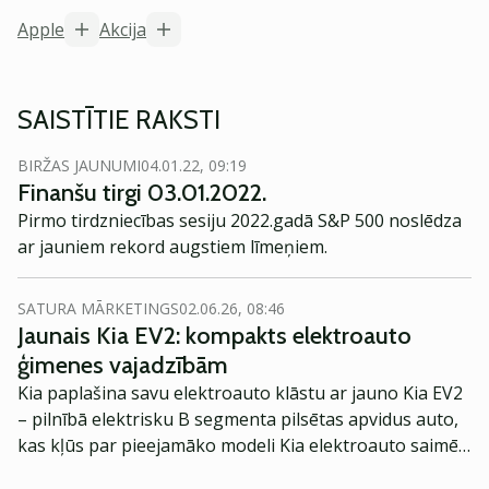
Apple
Akcija
SAISTĪTIE RAKSTI
BIRŽAS JAUNUMI
04.01.22, 09:19
Finanšu tirgi 03.01.2022.
Pirmo tirdzniecības sesiju 2022.gadā S&P 500 noslēdza
ar jauniem rekord augstiem līmeņiem.
SATURA MĀRKETINGS
02.06.26, 08:46
Jaunais Kia EV2: kompakts elektroauto
ģimenes vajadzībām
Kia paplašina savu elektroauto klāstu ar jauno Kia EV2
– pilnībā elektrisku B segmenta pilsētas apvidus auto,
kas kļūs par pieejamāko modeli Kia elektroauto saimē
Eiropā. Modelis izstrādāts ar mērķi piedāvāt ģimenēm