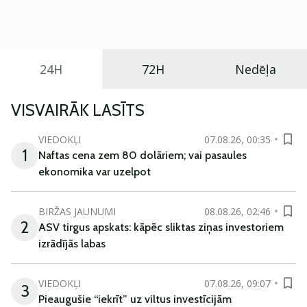
praktisku un tehnoloģiski modernu automobili
ikdienas vajadzībām.
24H
72H
Nedēļa
VISVAIRĀK LASĪTS
VIEDOKĻI
07.08.26, 00:35
1
Naftas cena zem 80 dolāriem; vai pasaules
ekonomika var uzelpot
BIRŽAS JAUNUMI
08.08.26, 02:46
2
ASV tirgus apskats: kāpēc sliktas ziņas investoriem
izrādījās labas
VIEDOKĻI
07.08.26, 09:07
3
Pieaugušie “iekrīt” uz viltus investīcijām