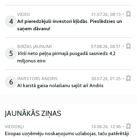
VIDEO
31.07.26, 08:15
4
Arī
pieredzējuši
investori
kļūdā
s
.
Pieslēdzies un
saņem
dāvanu
!
BIRŽAS JAUNUMI
07.08.26, 08:51
5
Virši
neto peļņa pirmajā pusgadā sasniedz 4,2
miljonus eiro
INVESTORS ANDRIS
30.07.26, 01:25
6
AI karstā gaisa nolaišanu sajūt arī Andris
JAUNĀKĀS ZIŅAS
VIEDOKĻI
10.08.26, 12:40
Eiropas uzņēmēju noskaņojums uzlabojas, taču patērētāji