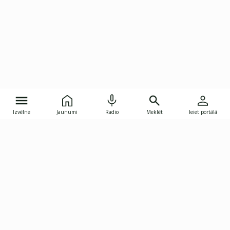
Izvēlne
Jaunumi
Radio
Meklēt
Ieiet portālā
Gunāra Astras iela 8B, Rīga, LV-1082
janis.skupelis@investoruklubs.lv
Abonē
Abonē jaunumus