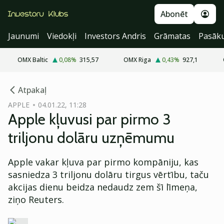
Abonēt
Jaunumi
Viedokļi
Investors Andris
Grāmatas
Pasāk
OMX Baltic
0,08
%
315,57
OMX Riga
0,43
%
927,1
cebook
Atpakaļ
Twitter)
APPLE
04.01.22, 11:28
Apple kļuvusi par pirmo 3
kedIn
triljonu dolāru uzņēmumu
ail
Apple vakar kļuva par pirmo kompāniju, kas
k
sasniedza 3 triljonu dolāru tirgus vērtību, taču
akcijas dienu beidza nedaudz zem šī līmeņa,
ziņo Reuters.