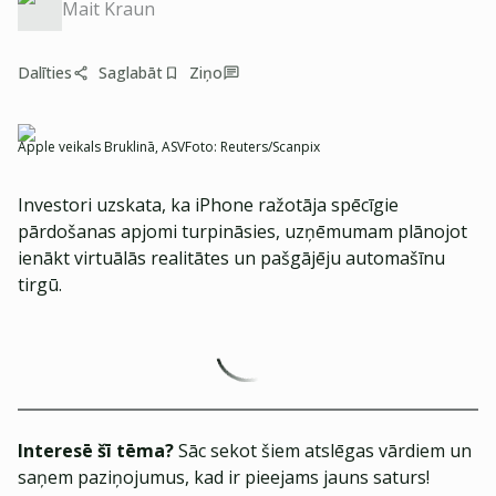
Mait Kraun
Dalīties
Saglabāt
Ziņo
Apple veikals Bruklinā, ASV
Foto:
Reuters/Scanpix
Investori uzskata, ka iPhone ražotāja spēcīgie
pārdošanas apjomi turpināsies, uzņēmumam plānojot
ienākt virtuālās realitātes un pašgājēju automašīnu
tirgū.
Interesē šī tēma?
Sāc sekot šiem atslēgas vārdiem un
saņem paziņojumus, kad ir pieejams jauns saturs!