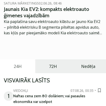
likumīgu maksāšanas līdzekli. Arī Solana blokķēdes
SATURA MĀRKETINGS
02.06.26, 08:46
sistēma ir piedzīvojusi līdzīgu iespaidīgu attīstību gan
Jaunais Kia EV2: kompakts elektroauto
no novatoru, gan investoru puses.
ģimenes vajadzībām
Kia paplašina savu elektroauto klāstu ar jauno Kia EV2
– pilnībā elektrisku B segmenta pilsētas apvidus auto,
kas kļūs par pieejamāko modeli Kia elektroauto saimē
Eiropā. Modelis izstrādāts ar mērķi piedāvāt ģimenēm
praktisku un tehnoloģiski modernu automobili
ikdienas vajadzībām.
24H
72H
Nedēļa
VISVAIRĀK LASĪTS
VIEDOKĻI
07.08.26, 00:35
1
Naftas cena zem 80 dolāriem; vai pasaules
ekonomika var uzelpot