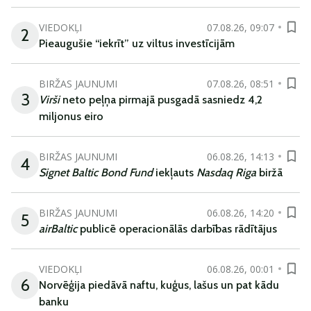
VIEDOKĻI
07.08.26, 09:07
2
Pieaugušie “iekrīt” uz viltus investīcijām
BIRŽAS JAUNUMI
07.08.26, 08:51
3
Virši
neto peļņa pirmajā pusgadā sasniedz 4,2
miljonus eiro
BIRŽAS JAUNUMI
06.08.26, 14:13
4
Signet Baltic Bond Fund
iekļauts
Nasdaq Riga
biržā
BIRŽAS JAUNUMI
06.08.26, 14:20
5
airBaltic
publicē operacionālās darbības rādītājus
VIEDOKĻI
06.08.26, 00:01
6
Norvēģija piedāvā naftu, kuģus, lašus un pat kādu
banku