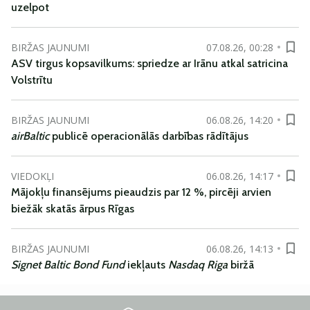
uzelpot
BIRŽAS JAUNUMI
07.08.26, 00:28
ASV tirgus kopsavilkums: spriedze ar Irānu atkal satricina
Volstrītu
BIRŽAS JAUNUMI
06.08.26, 14:20
airBaltic
publicē operacionālās darbības rādītājus
VIEDOKĻI
06.08.26, 14:17
Mājokļu finansējums pieaudzis par 12 %, pircēji arvien
biežāk skatās ārpus Rīgas
BIRŽAS JAUNUMI
06.08.26, 14:13
Signet Baltic Bond Fund
iekļauts
Nasdaq Riga
biržā