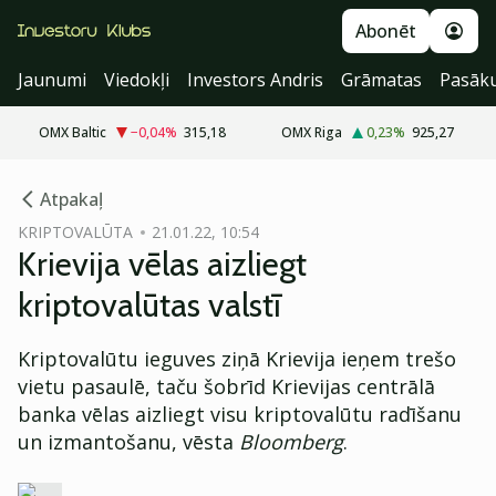
Abonēt
Jaunumi
Viedokļi
Investors Andris
Grāmatas
Pasāk
OMX Baltic
−0,04
%
315,18
OMX Riga
0,23
%
925,27
cebook
Atpakaļ
Twitter)
KRIPTOVALŪTA
21.01.22, 10:54
Krievija vēlas aizliegt
kedIn
kriptovalūtas valstī
ail
Kriptovalūtu ieguves ziņā Krievija ieņem trešo
k
vietu pasaulē, taču šobrīd Krievijas centrālā
banka vēlas aizliegt visu kriptovalūtu radīšanu
un izmantošanu, vēsta
Bloomberg
.