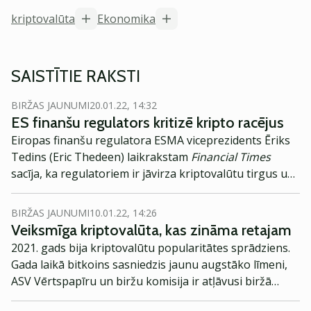
kriptovalūta
Ekonomika
SAISTĪTIE RAKSTI
BIRŽAS JAUNUMI
20.01.22, 14:32
ES finanšu regulators kritizē kripto racējus
Eiropas finanšu regulatora ESMA viceprezidents Ēriks
Tedins (Eric Thedeen) laikrakstam
Financial Times
sacīja, ka regulatoriem ir jāvirza kriptovalūtu tirgus uz
efektīvākām ieguves metodēm.
BIRŽAS JAUNUMI
10.01.22, 14:26
Veiksmīga kriptovalūta, kas zināma retajam
2021. gads bija kriptovalūtu popularitātes sprādziens.
Gada laikā bitkoins sasniedzis jaunu augstāko līmeni,
ASV Vērtspapīru un biržu komisija ir atļāvusi biržā
tirgotu Bitcoin fondu, un Salvadora ir ieviesusi BTC kā