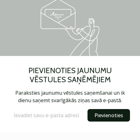
PIEVIENOTIES JAUNUMU
VĒSTULES SAŅĒMĒJIEM
Paraksties jaunumu vēstules saņemšanai un ik
dienu saņemt svarīgākās ziņas savā e-pastā.
Pievienoties