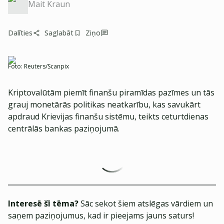
Mait Kraun
Dalīties
Saglabāt
Ziņo
Foto:
Reuters/Scanpix
Kriptovalūtām piemīt finanšu piramīdas pazīmes un tās
grauj monetārās politikas neatkarību, kas savukārt
apdraud Krievijas finanšu sistēmu, teikts ceturtdienas
centrālās bankas paziņojumā.
Interesē šī tēma?
Sāc sekot šiem atslēgas vārdiem un
saņem paziņojumus, kad ir pieejams jauns saturs!