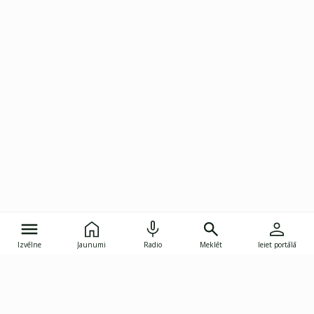
Izvēlne
Jaunumi
Radio
Meklēt
Ieiet portālā